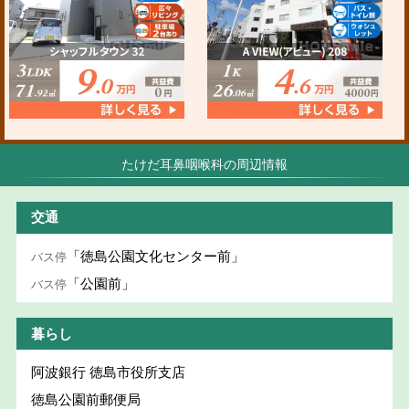
たけだ耳鼻咽喉科の周辺情報
交通
「徳島公園文化センター前」
バス停
「公園前」
バス停
暮らし
阿波銀行 徳島市役所支店
徳島公園前郵便局