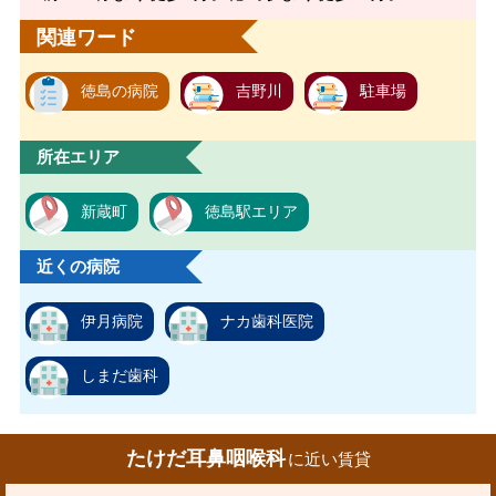
関連ワード
徳島の病院
吉野川
駐車場
所在エリア
新蔵町
徳島駅エリア
近くの病院
伊月病院
ナカ歯科医院
しまだ歯科
たけだ耳鼻咽喉科
に近い賃貸