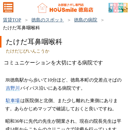
賃貸TOP
徳島のスポット
徳島の病院
たけだ耳鼻咽喉科
たけだ耳鼻咽喉科
たけだじびいんこうか
コミュニケーションを大切にする病院です
JR徳島駅から歩いて10分ほど、徳島本町の交差点そばの
吉野川
バイパス沿いにある病院です。
駐車場
は医院側と北側、また少し離れた東側にありま
す。あらかじめマップで確認しておくと良いですね。
昭和36年に先代の先生が開業され、現在の院長先生は平
成14年からこちらのクリニックで診療を行っています。