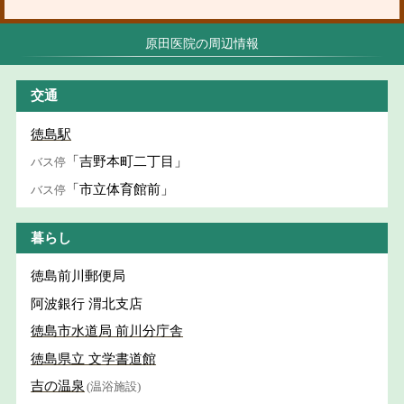
原田医院の周辺情報
交通
徳島駅
「吉野本町二丁目」
バス停
「市立体育館前」
バス停
暮らし
徳島前川郵便局
阿波銀行 渭北支店
徳島市水道局 前川分庁舎
徳島県立 文学書道館
吉の温泉
(温浴施設)