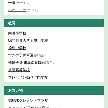
一番
(ラーメン)
ハーモニー
(カフェ)
教育
内町小学校
鳴門教育大学附属小学校
徳島中学校
すぎの子保育園
(保育所)
矯風会 出来島保育園
(保育所)
香蘭高等学校
ブレーメン動物専門学校
お買い物
徳島駅クレメントプラザ