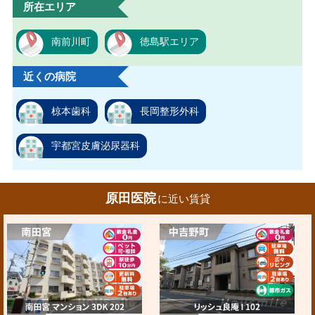
所在エリア
南前川町
徳島駅エリア
近くの病院
椋本歯科
長岡整形外科
宇都宮皮膚泌尿器科
原田医院
に近い賃貸