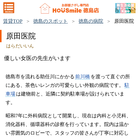
賃貸TOP
徳島のスポット
徳島の病院
原田医院
原田医院
はらだいいん
優しい女医の先生がいます
徳島市を流れる助任川にかかる
前川橋
を渡って直ぐの所
にある、茶色いレンガの可愛らしい外観の病院です。
駐
車場
は建物前と、近隣に契約駐車場が設けられていま
す。
昭和7年に外科病院として開業し、現在は内科と小児科、
消化器科、循環器科の診察を行っています。院内は温か
い雰囲気のロビーで、スタッフの皆さんが丁寧に対応し