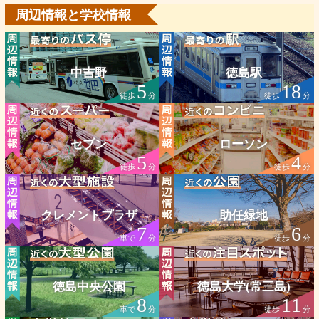
周辺情報と学校情報
中吉野
徳島駅
5
18
徒歩
分
徒歩
分
セブン
ローソン
5
4
徒歩
分
徒歩
分
クレメントプラザ
助任緑地
7
6
車で
分
徒歩
分
徳島中央公園
徳島大学(常三島)
8
11
車で
分
徒歩
分