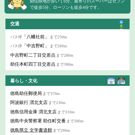
助任緑地が歩いて6分、最寄りのスーパーはセブン
で徒歩5分、ローソンも徒歩4分です。
交通
「八幡社前」
バス停
まで250m
「中吉野町」
バス停
まで260m
中吉野町二丁目交差点
まで280m
助任本町四丁目交差点
まで390m
暮らし・文化
徳島助任郵便局
まで370m
阿波銀行 渭北支店
まで230m
徳島信用金庫 渭北支店
まで310m
徳島中央警察署 助任町交番
まで500m
徳島県立 文学書道館
まで260m