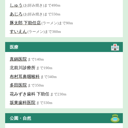
しゅう
(お好み焼き)まで490m
あじろ
(お好み焼き)まで550m
豚太郎 下助任店
(ラーメン)まで90m
すいえん
(ラーメン)まで360m
医療
真鍋医院
まで140m
北前川診療所
まで190m
布村耳鼻咽喉科
まで340m
多田医院
まで350m
花みずき歯科 下助任
まで230m
坂東歯科医院
まで330m
公園・自然