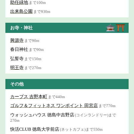
助任緑地
まで100m
出来島公園
まで930m
お寺・神社
興源寺
まで90m
春日神社
まで90m
弘誓寺
まで150m
明王寺
まで270m
その他
カーブス 吉野本町
まで440m
ゴルフ＆フィットネス ワンポイント 田宮店
まで770m
ウォッシュハウス 徳島中吉野店
(コインランドリー)まで
270m
快活CLUB 徳島大学前店
(ネットカフェ)まで550m