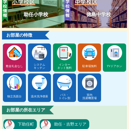
助任小学校
徳島中学校
お部屋の特徴
システム
インター
敷金礼金なし
駐車場無料
TVドアホン
キッチン
ネット無料
バス・
室内
独立洗面台
温水洗浄便座
トイレ別
洗濯機置場
お部屋の所在エリア
下助任町
助任・吉野エリア