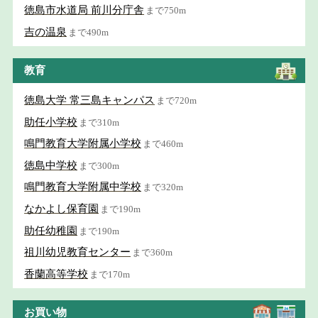
徳島市水道局 前川分庁舎
まで750m
吉の温泉
まで490m
教育
徳島大学 常三島キャンパス
まで720m
助任小学校
まで310m
鳴門教育大学附属小学校
まで460m
徳島中学校
まで300m
鳴門教育大学附属中学校
まで320m
なかよし保育園
まで190m
助任幼稚園
まで190m
祖川幼児教育センター
まで360m
香蘭高等学校
まで170m
お買い物