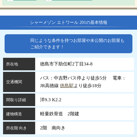
シャーメゾン エトワール 201の基本情報
同じような条件を持つお部屋や未公開のお部屋も
ご紹介できます！
徳島市下助任町2丁目34-8
所在地
バス：中吉野バス停より徒歩5分 電車：
交通機関
JR高徳線
徳島駅
より徒歩18分
洋9.3 K2.2
間取り詳細
軽量鉄骨造 2階建
建物構造
2階 南向き
所在階 向き