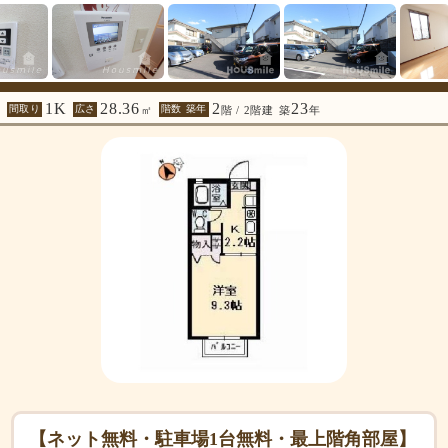
1K
28.36
2
23
間取り
広さ
階数 築年
㎡
階 / 2階建
築
年
【ネット無料・駐車場1台無料・最上階角部屋】