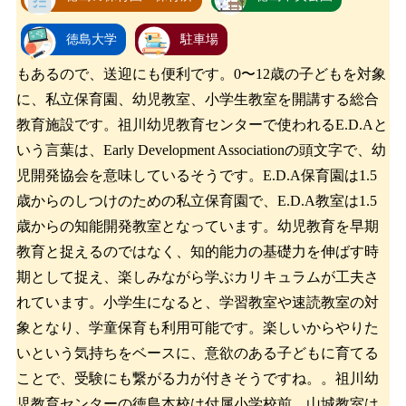
徳島大学
駐車場
もあるので、送迎にも便利です。0〜12歳の子どもを対象
に、私立保育園、幼児教室、小学生教室を開講する総合
教育施設です。祖川幼児教育センターで使われるE.D.Aと
いう言葉は、Early Development Associationの頭文字で、幼
児開発協会を意味しているそうです。E.D.A保育園は1.5
歳からのしつけのための私立保育園で、E.D.A教室は1.5
歳からの知能開発教室となっています。幼児教育を早期
教育と捉えるのではなく、知的能力の基礎力を伸ばす時
期として捉え、楽しみながら学ぶカリキュラムが工夫さ
れています。小学生になると、学習教室や速読教室の対
象となり、学童保育も利用可能です。楽しいからやりた
いという気持ちをベースに、意欲のある子どもに育てる
ことで、受験にも繋がる力が付きそうですね。。祖川幼
児教育センターの徳島本校は付属小学校前、山城教室は