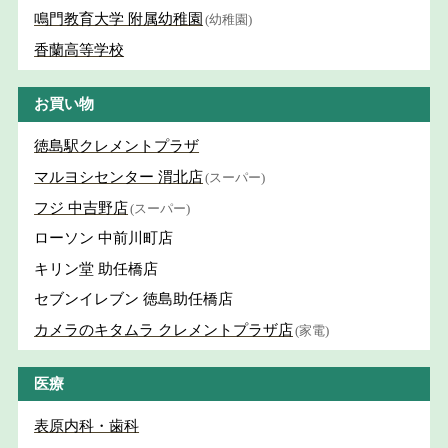
鳴門教育大学 附属幼稚園
(幼稚園)
香蘭高等学校
お買い物
徳島駅クレメントプラザ
マルヨシセンター 渭北店
(スーパー)
フジ 中吉野店
(スーパー)
ローソン 中前川町店
キリン堂 助任橋店
セブンイレブン 徳島助任橋店
カメラのキタムラ クレメントプラザ店
(家電)
医療
表原内科・歯科