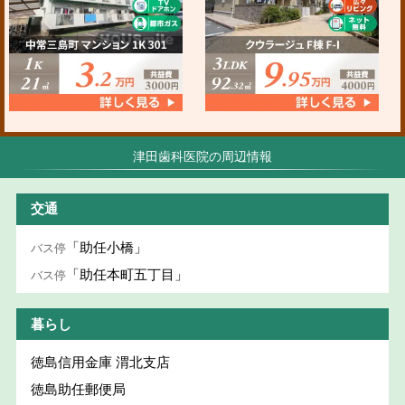
津田歯科医院の周辺情報
交通
「助任小橋」
バス停
「助任本町五丁目」
バス停
暮らし
徳島信用金庫 渭北支店
徳島助任郵便局