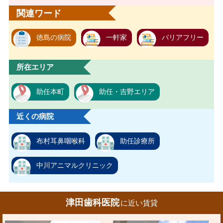
関連ワード
徳島の病院
一軒家
バリアフリー
所在エリア
助任本町
助任・吉野エリア
近くの病院
布村耳鼻咽喉科
助任診療所
中川アニマルクリニック
津田歯科医院
に近い賃貸