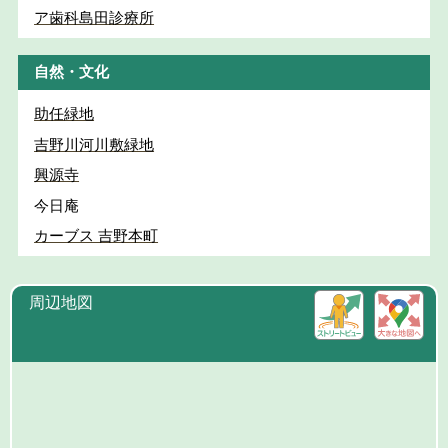
ア歯科島田診療所
自然・文化
助任緑地
吉野川河川敷緑地
興源寺
今日庵
カーブス 吉野本町
周辺地図