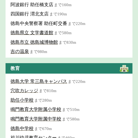
阿波銀行 助任橋支店
まで160m
四国銀行 渭北支店
まで190m
徳島中央警察署 助任町交番
まで220m
徳島県立 文学書道館
まで580m
徳島市立 徳島城博物館
まで830m
吉の温泉
まで980m
教育
徳島大学 常三島キャンパス
まで220m
穴吹カレッジ
まで810m
助任小学校
まで280m
鳴門教育大学附属小学校
まで510m
鳴門教育大学附属中学校
まで580m
徳島中学校
まで670m
祖川幼児教育センター
まで460m