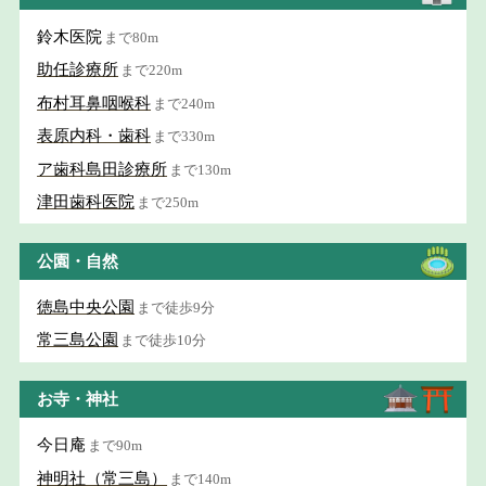
鈴木医院
まで80m
助任診療所
まで220m
布村耳鼻咽喉科
まで240m
表原内科・歯科
まで330m
ア歯科島田診療所
まで130m
津田歯科医院
まで250m
公園・自然
徳島中央公園
まで徒歩9分
常三島公園
まで徒歩10分
お寺・神社
今日庵
まで90m
神明社（常三島）
まで140m