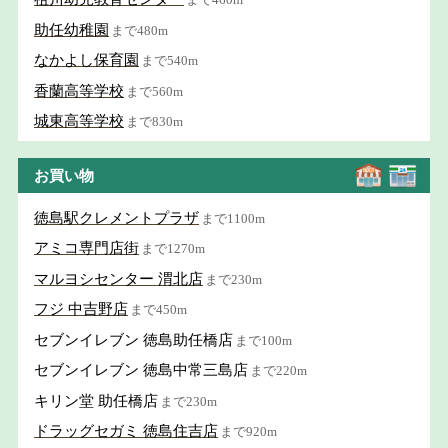
助任幼稚園
まで480m
なかよし保育園
まで540m
香蘭高等学校
まで560m
城東高等学校
まで830m
お買い物
徳島駅クレメントプラザ
まで1100m
アミコ専門店街
まで1270m
マルヨシセンター 渭北店
まで230m
フジ 中吉野店
まで450m
セブンイレブン 徳島助任橋店
まで100m
セブンイレブン 徳島中常三島店
まで220m
キリン堂 助任橋店
まで230m
ドラッグセガミ 徳島住吉店
まで920m