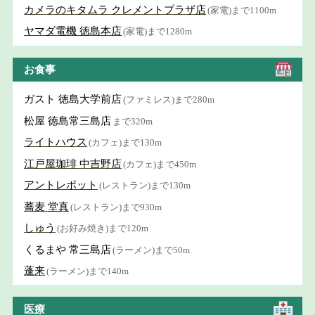
カメラのキタムラ クレメントプラザ店
(家電)まで1100m
ヤマダ電機 徳島本店
(家電)まで1280m
お食事
ガスト 徳島大学前店
(ファミレス)まで280m
松屋 徳島常三島店
まで320m
ライトハウス
(カフェ)まで130m
江戸屋珈琲 中吉野店
(カフェ)まで450m
アントレポット
(レストラン)まで130m
蕎麦 堂真
(レストラン)まで930m
しゅう
(お好み焼き)まで120m
くるまや 常三島店
(ラーメン)まで50m
蓬来
(ラーメン)まで140m
医療