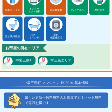
インター
宅配ボックス
更新料無料
TVドアホン
都市ガス
ネット無料
バス・
室内
温水洗浄便座
トイレ別
洗濯機置場
お部屋の所在エリア
中常三島町
常三島エリア
中常三島町 マンション 1K 301の基本情報
嬉しい更新手数料無料のお部屋です！ネット無料
で毎月お得です！