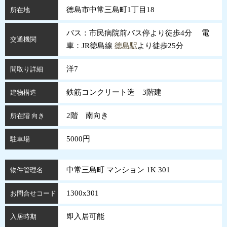
徳島市中常三島町1丁目18
所在地
バス：市民病院前バス停より徒歩4分 電
交通機関
車：JR徳島線
徳島駅
より徒歩25分
洋7
間取り詳細
鉄筋コンクリート造 3階建
建物構造
2階 南向き
所在階 向き
5000円
駐車場
中常三島町 マンション 1K 301
物件管理名
1300x301
お問合せコード
即入居可能
入居時期