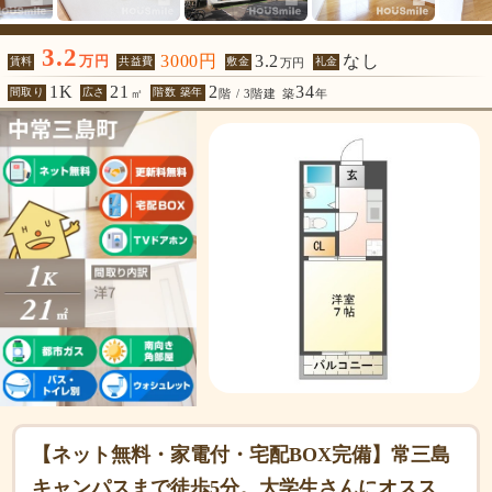
3.2
3000円
3.2
なし
万円
賃料
共益費
敷金
礼金
万円
1K
21
2
34
間取り
広さ
階数 築年
㎡
階 / 3階建
築
年
【ネット無料・家電付・宅配BOX完備】常三島
キャンパスまで徒歩5分。大学生さんにオスス