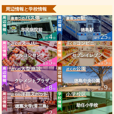
周辺情報と学校情報
市民病院前
徳島駅
4
25
徒歩
分
徒歩
分
マルヨシセンター
セブンイレブン
5
5
徒歩
分
徒歩
分
クレメントプラザ
徳島中央公園
8
9
車で
分
徒歩
分
助任小学校
徳島大学(常三島)
2