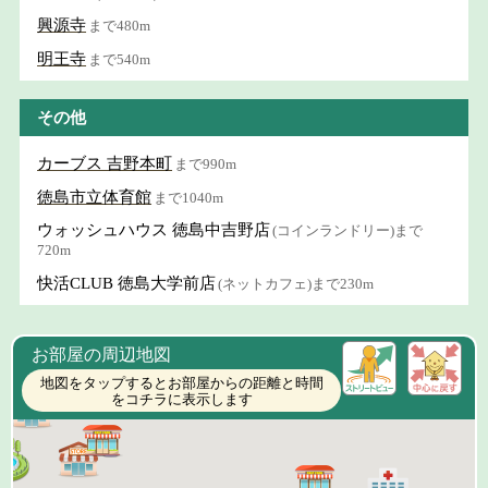
興源寺
まで480m
明王寺
まで540m
その他
カーブス 吉野本町
まで990m
徳島市立体育館
まで1040m
ウォッシュハウス 徳島中吉野店
(コインランドリー)まで
720m
快活CLUB 徳島大学前店
(ネットカフェ)まで230m
お部屋の周辺地図
地図をタップするとお部屋からの距離と時間
をコチラに表示します