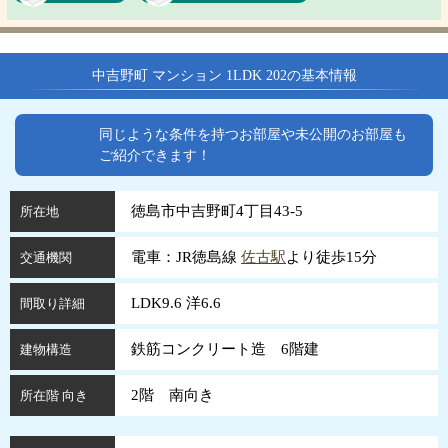
中吉野町 マンション 1LDK 202の基本情報
同じような条件を持つお部屋や未公開のお部屋も
ご紹介できます！
徳島市中吉野町4丁目43-5
所在地
電車：JR徳島線
佐古駅
より徒歩15分
交通機関
LDK9.6 洋6.6
間取り詳細
鉄筋コンクリート造 6階建
建物構造
2階 南向き
所在階 向き