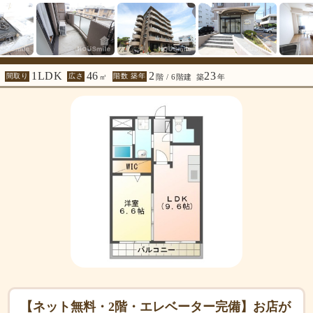
1LDK
46
2
23
間取り
広さ
階数 築年
㎡
階 / 6階建
築
年
【ネット無料・2階・エレベーター完備】お店が