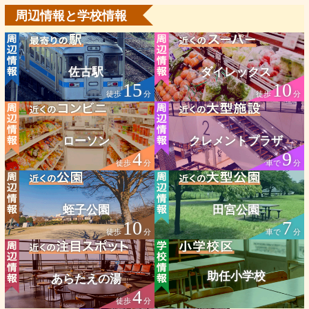
周辺情報と学校情報
佐古駅
ダイレックス
15
10
徒歩
分
徒歩
分
ローソン
クレメントプラザ
4
9
徒歩
分
車で
分
蛭子公園
田宮公園
10
7
徒歩
分
車で
分
助任小学校
あらたえの湯
4
徒歩
分