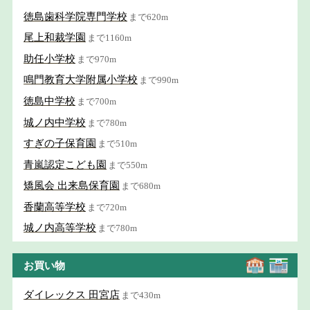
徳島歯科学院専門学校
まで620m
尾上和裁学園
まで1160m
助任小学校
まで970m
鳴門教育大学附属小学校
まで990m
徳島中学校
まで700m
城ノ内中学校
まで780m
すぎの子保育園
まで510m
青嵐認定こども園
まで550m
矯風会 出来島保育園
まで680m
香蘭高等学校
まで720m
城ノ内高等学校
まで780m
お買い物
ダイレックス 田宮店
まで430m