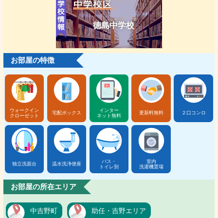
徳島中学校
お部屋の特徴
ウォークイン
インター
宅配ボックス
更新料無料
２口コンロ
クローゼット
ネット無料
バス・
室内
独立洗面台
温水洗浄便座
トイレ別
洗濯機置場
お部屋の所在エリア
中吉野町
助任・吉野エリア