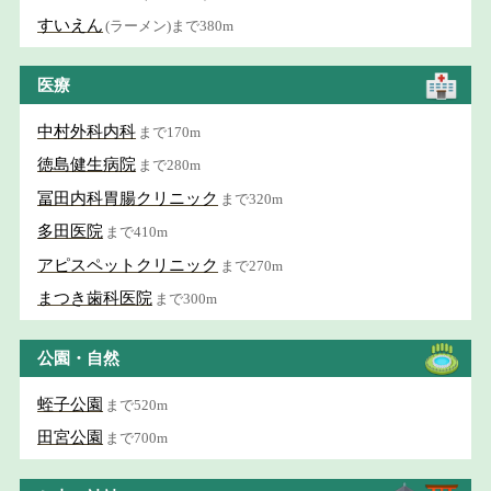
すいえん
(ラーメン)まで380m
医療
中村外科内科
まで170m
徳島健生病院
まで280m
冨田内科胃腸クリニック
まで320m
多田医院
まで410m
アピスペットクリニック
まで270m
まつき歯科医院
まで300m
公園・自然
蛭子公園
まで520m
田宮公園
まで700m