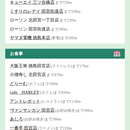
キョーエイ 三ツ合橋店
まで720m
くすりのレデイ 田宮街道店
まで230m
ローソン 北田宮一丁目店
まで230m
ローソン 田宮街道店
まで280m
ヤマダ電機 徳島本店
(家電)まで290m
お食事
大阪王将 徳島田宮店
(ファミレス)まで170m
小僧寿し 北田宮店
まで470m
どりーむ
(カフェ)まで190m
cafe HARLEY
(カフェ)まで450m
アントレポット
(レストラン)まで1120m
ヴァンサンカン 田宮店
(お好み焼き)まで300m
あじろ
(お好み焼き)まで390m
一番亭 田宮店
(ラーメン)まで220m