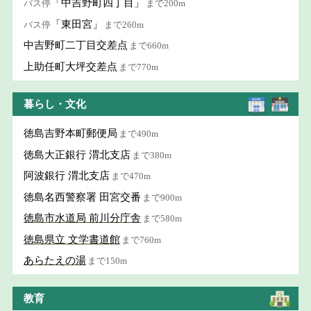
「中吉野町四丁目」
バス停
まで200m
「東田宮」
バス停
まで260m
中吉野町二丁目交差点
まで660m
上助任町大坪交差点
まで770m
暮らし・文化
徳島吉野本町郵便局
まで490m
徳島大正銀行 渭北支店
まで380m
阿波銀行 渭北支店
まで470m
徳島名西警察署 田宮交番
まで900m
徳島市水道局 前川分庁舎
まで580m
徳島県立 文学書道館
まで760m
あらたえの湯
まで150m
教育