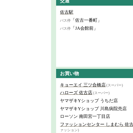
交通
佐古駅
「佐古一番町」
バス停
「JA会館前」
バス停
お買い物
キョーエイ 三ツ合橋店
(スーパー)
ハローズ 佐古店
(スーパー)
ヤマザキYショップ うちだ店
ヤマザキYショップ 川島病院売店
ローソン 南田宮一丁目店
ファッションセンター しまむら 佐
ァッション)