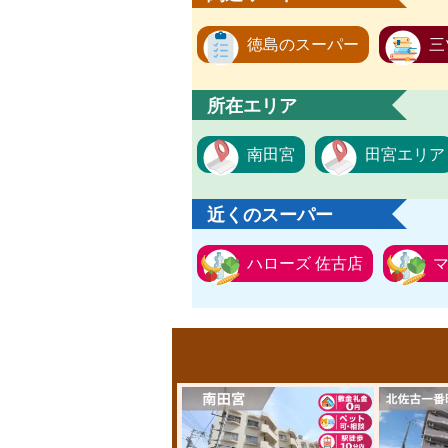
徳島のスーパー
三
所在エリア
南田宮
田宮エリア
近くのスーパー
ハローズ 佐古店
マ