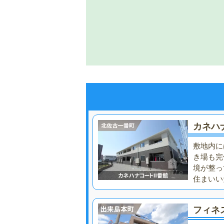
カネハ
敷地内に
き場も完
境が整っ
住まいい
フィネ