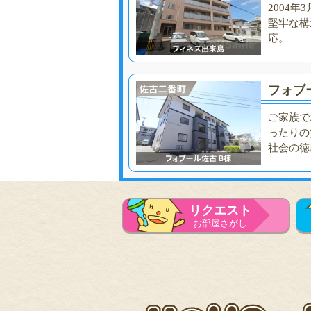
2004
堅牢な構
応。
フォブ
ご家族で
ったりの
社会の徳
リクエスト
お部屋さがし