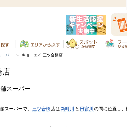
スーパー
キョーエイ 三ツ合橋店
橋店
老舗スーパー
舗スーパーで、
三ツ合橋
店は
新町川
と
田宮川
の間に位置し、