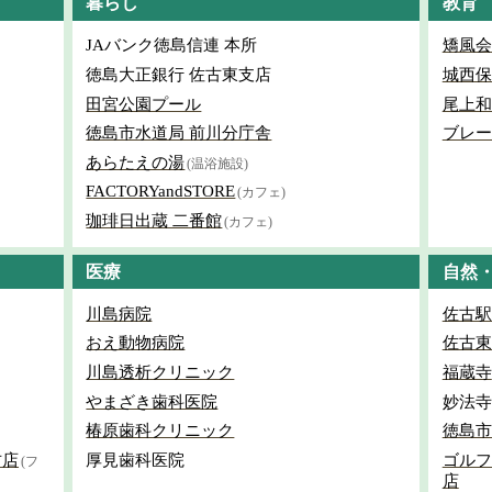
暮らし
教育
JAバンク徳島信連 本所
矯風会
徳島大正銀行 佐古東支店
城西保
田宮公園プール
尾上和
徳島市水道局 前川分庁舎
ブレー
あらたえの湯
(温浴施設)
FACTORYandSTORE
(カフェ)
珈琲日出蔵 二番館
(カフェ)
医療
自然
川島病院
佐古駅
おえ動物病院
佐古東
川島透析クリニック
福蔵寺
やまざき歯科医院
妙法寺
椿原歯科クリニック
徳島市
古店
厚見歯科医院
ゴルフ
(フ
店