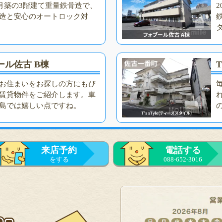
年3月築の3階建て重量鉄骨造で、
造と安心のオートロック対
ール佐古 B棟
T
お住まいをお探しの方にもぴ
賃貸物件をご紹介します。車
島では嬉しい点ですね。
来店予約
電話する
をする
088-652-3016