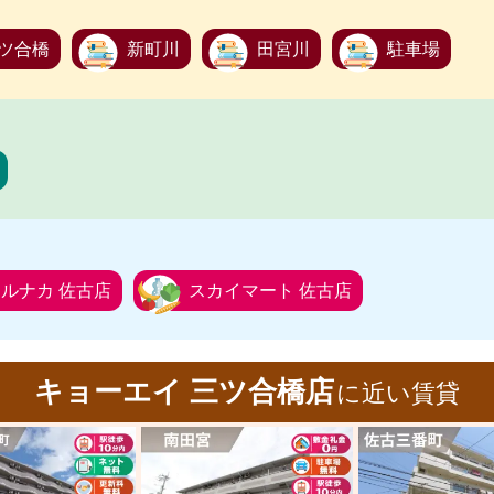
ツ合橋
新町川
田宮川
駐車場
ルナカ 佐古店
スカイマート 佐古店
キョーエイ 三ツ合橋店
に近い賃貸