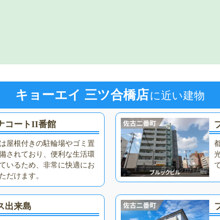
キョーエイ 三ツ合橋店
に近い建物
ナコートII番館
は屋根付きの駐輪場やゴミ置
備されており、便利な生活環
ているため、非常に快適にお
ただけます。
ス出来島