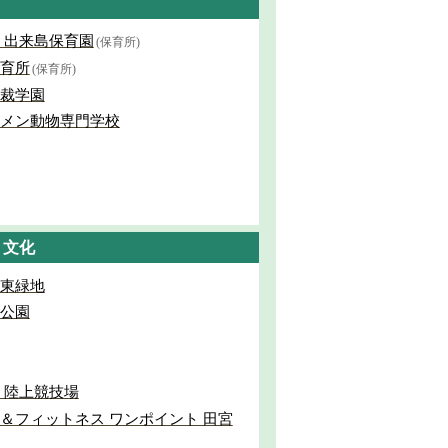
 出来島保育園
(保育所)
育所
(保育所)
裁学園
メン動物専門学校
・文化
東緑地
公園
 陸上競技場
＆フィットネス ワンポイント 田宮