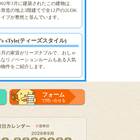
2002年3月に建築されたこの建物は、
鉄骨造の地上3階建てで全12戸の2LDK
タイプが整然と並んでいます。
’s sTyle(ティーズスタイル)
毎月の家賃がリーズナブルで、おしゃ
れなリノベーションルームもある人気
の物件をご紹介します。
フォーム
で問い合せる