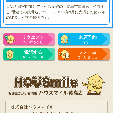
人気の田宮街道にアクセス良好の、徳島市南田宮に位置す
る2階建ての鉄骨造アパート、1997年9月に完成した築27年
の3DKタイプの建物です。
リクエスト
来店予約
お部屋さがし
をする
電話する
フォーム
088-652-3016
で問い合せる
株式会社ハウスマイル