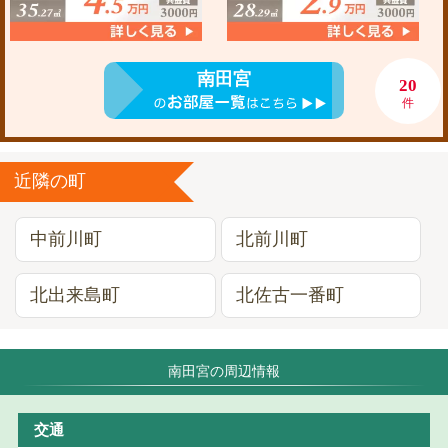
南田宮
20
件
近隣の町
中前川町
北前川町
北出来島町
北佐古一番町
南田宮の周辺情報
交通