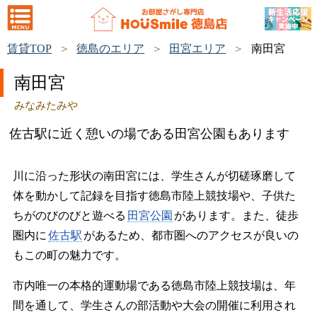
賃貸TOP
徳島のエリア
田宮エリア
南田宮
南田宮
みなみたみや
佐古駅に近く憩いの場である田宮公園もあります
川に沿った形状の南田宮には、学生さんが切磋琢磨して
体を動かして記録を目指す徳島市陸上競技場や、子供た
ちがのびのびと遊べる
田宮公園
があります。また、徒歩
圏内に
佐古駅
があるため、都市圏へのアクセスが良いの
もこの町の魅力です。
市内唯一の本格的運動場である徳島市陸上競技場は、年
間を通して、学生さんの部活動や大会の開催に利用され