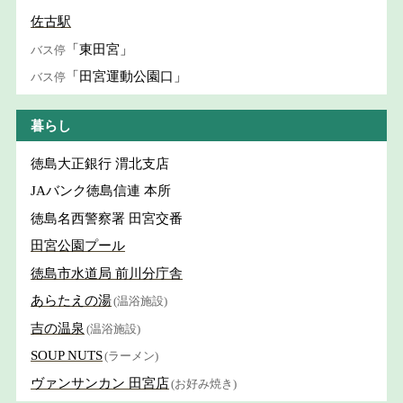
佐古駅
「東田宮」
バス停
「田宮運動公園口」
バス停
暮らし
徳島大正銀行 渭北支店
JAバンク徳島信連 本所
徳島名西警察署 田宮交番
田宮公園プール
徳島市水道局 前川分庁舎
あらたえの湯
(温浴施設)
吉の温泉
(温浴施設)
SOUP NUTS
(ラーメン)
ヴァンサンカン 田宮店
(お好み焼き)