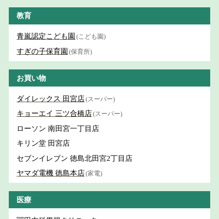
教育
青嵐認定こども園
(こども園)
すぎの子保育園
(保育所)
お買い物
ダイレックス 田宮店
(スーパー)
キョーエイ 三ツ合橋店
(スーパー)
ローソン 南田宮一丁目店
キリン堂 田宮店
セブンイレブン 徳島北田宮2丁目店
ヤマダ電機 徳島本店
(家電)
医療