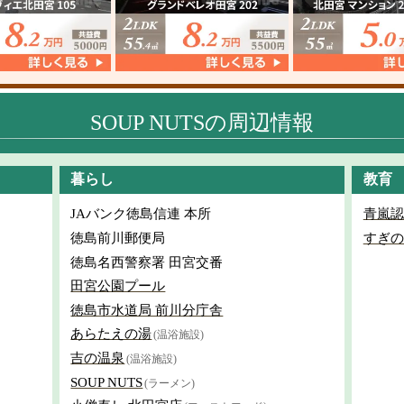
SOUP NUTSの周辺情報
暮らし
教育
JAバンク徳島信連 本所
青嵐認
徳島前川郵便局
すぎの
徳島名西警察署 田宮交番
田宮公園プール
徳島市水道局 前川分庁舎
あらたえの湯
(温浴施設)
吉の温泉
(温浴施設)
SOUP NUTS
(ラーメン)