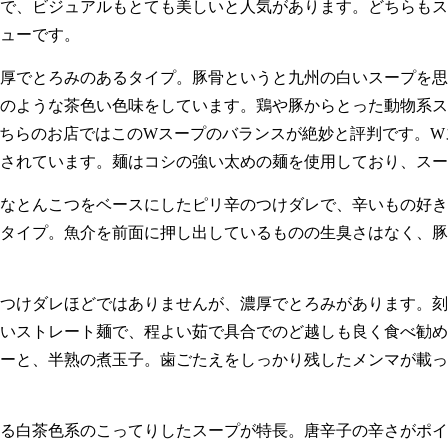
で、ビジュアルもとても美しいと人気があります。どちらもス
ューです。
厚でとろみのあるタイプ。豚骨というと九州の白いスープを思
のような茶色い色味をしています。鶏や豚からとった動物系ス
ちらのお店ではこのWスープのバランスが絶妙と評判です。W
されています。麺はコシの強い太めの麺を使用しており、スー
なとんこつをベースにしたピリ辛のつけダレで、辛いもの好き
タイプ。魚介を前面に押し出しているものの生臭さはなく、豚
つけダレほどではありませんが、濃厚でとろみがあります。刻
いストレート麺で、程よい茹で具合でのど越しも良く食べ勧め
ーと、半熟の煮玉子。歯ごたえをしっかり残したメンマが載っ
る白茶色系のこってりしたスープが特長。唐辛子の辛さがポイ