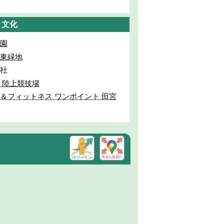
・文化
園
東緑地
社
 陸上競技場
＆フィットネス ワンポイント 田宮