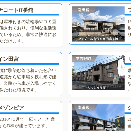
ナコートII番館
は屋根付きの駐輪場やゴミ置
備されており、便利な生活環
ているため、非常に快適にお
ただけます。
イン田宮
境に馴染む落ち着いた色合い
道路から駐車場を挟む形で建
、道路から車が入場しやすく
保たれた環境です。
メゾンピア
2010年3月で、広々とした敷
からD棟が建っています。
全