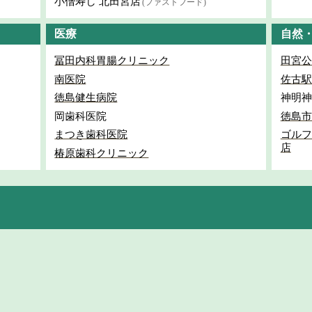
小僧寿し 北田宮店
(ファストフード)
医療
自然
冨田内科胃腸クリニック
田宮公
南医院
佐古駅
徳島健生病院
神明神
岡歯科医院
徳島市
まつき歯科医院
ゴルフ
店
椿原歯科クリニック