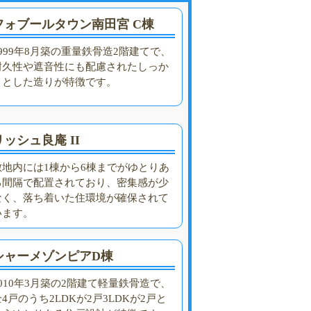
フォブールタウン南田宮 C棟
1999年8月築の重量鉄骨造2階建てで、
耐久性や遮音性にも配慮されたしっか
りとした造りが特徴です。
リッシュ良庵 II
敷地内には1棟から6棟までがゆとりあ
る間隔で配置されており、密集感が少
なく、落ち着いた住環境が確保されて
います。
シャーメゾンピアD棟
2010年3月築の2階建て軽量鉄骨造で、
4戸のうち2LDKが2戸3LDKが2戸と