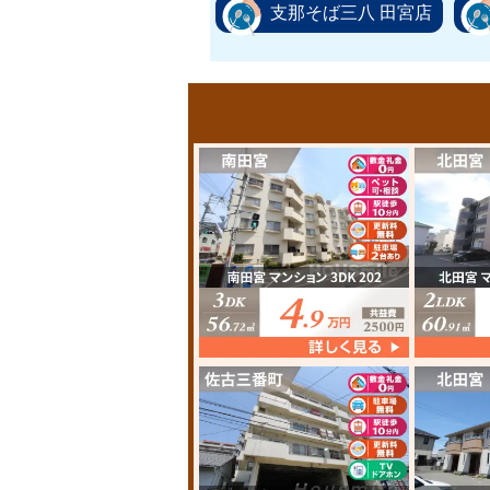
支那そば三八 田宮店