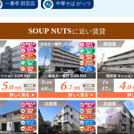
一番亭 田宮店
中華そば がっつ
SOUP NUTS
に近い賃貸