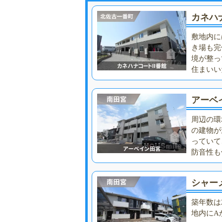
カネハ
敷地内に
き場も完
境が整っ
住まいい
アーベ
周辺の環
の建物が
っていて
防音性も
シャー
築年数は
地内にA