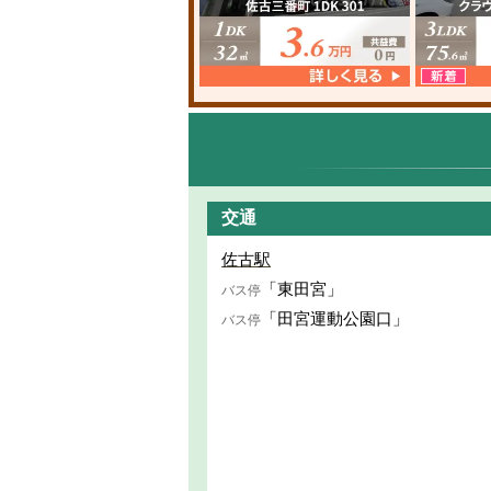
交通
佐古駅
「東田宮」
バス停
「田宮運動公園口」
バス停