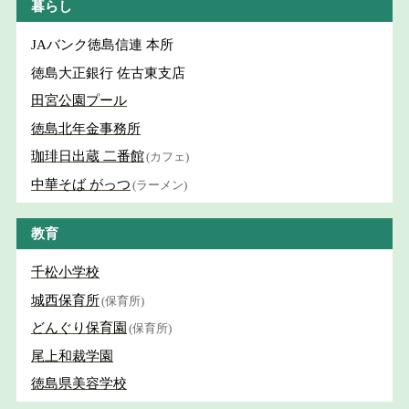
暮らし
JAバンク徳島信連 本所
徳島大正銀行 佐古東支店
田宮公園プール
徳島北年金事務所
珈琲日出蔵 二番館
(カフェ)
中華そば がっつ
(ラーメン)
教育
千松小学校
城西保育所
(保育所)
どんぐり保育園
(保育所)
尾上和裁学園
徳島県美容学校