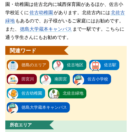
園・幼稚園は佐古北内に城西保育園があるほか、佐古小
学校近くに
佐古幼稚園
があります。北佐古内には
北佐古
緑地
もあるので、お子様がいるご家庭にはお勧めです。
また、
徳島大学蔵本キャンパス
まで一駅です。こちらに
通う学生さんにもお勧めです。
関連ワード
徳島のエリア
佐古地区
佐古駅
田宮川
南田宮
佐古小学校
佐古幼稚園
北佐古緑地
徳島大学蔵本キャンパス
所在エリア