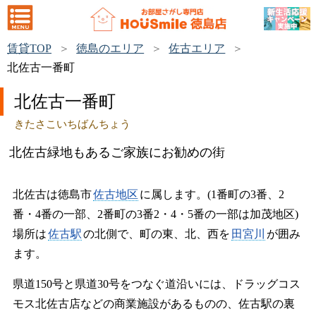
賃貸TOP
徳島のエリア
佐古エリア
北佐古一番町
北佐古一番町
きたさこいちばんちょう
北佐古緑地もあるご家族にお勧めの街
北佐古は徳島市
佐古地区
に属します。(1番町の3番、2
番・4番の一部、2番町の3番2・4・5番の一部は加茂地区)
場所は
佐古駅
の北側で、町の東、北、西を
田宮川
が囲み
ます。
県道150号と県道30号をつなぐ道沿いには、ドラッグコス
モス北佐古店などの商業施設があるものの、佐古駅の裏