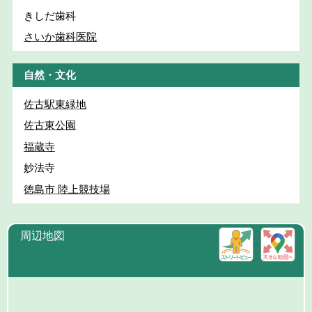
きしだ歯科
さいか歯科医院
自然・文化
佐古駅東緑地
佐古東公園
福蔵寺
妙法寺
徳島市 陸上競技場
周辺地図