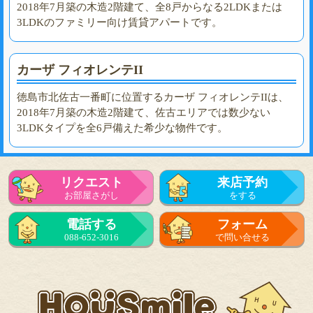
2018年7月築の木造2階建て、全8戸からなる2LDKまたは
3LDKのファミリー向け賃貸アパートです。
カーザ フィオレンテII
徳島市北佐古一番町に位置するカーザ フィオレンテIIは、
2018年7月築の木造2階建て、佐古エリアでは数少ない
3LDKタイプを全6戸備えた希少な物件です。
リクエスト
来店予約
お部屋さがし
をする
電話する
フォーム
088-652-3016
で問い合せる