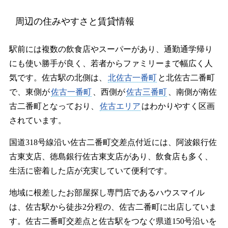
周辺の住みやすさと賃貸情報
駅前には複数の飲食店やスーパーがあり、通勤通学帰り
にも使い勝手が良く、若者からファミリーまで幅広く人
気です。佐古駅の北側は、
北佐古一番町
と北佐古二番町
で、東側が
佐古一番町
、西側が
佐古三番町
、南側が南佐
古二番町となっており、
佐古エリア
はわかりやすく区画
されています。
国道318号線沿い佐古二番町交差点付近には、阿波銀行佐
古東支店、徳島銀行佐古東支店があり、飲食店も多く、
生活に密着した店が充実していて便利です。
地域に根差したお部屋探し専門店であるハウスマイル
は、佐古駅から徒歩2分程の、佐古二番町に出店していま
す。佐古二番町交差点と佐古駅をつなぐ県道150号沿いを