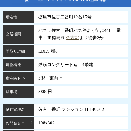
徳島市佐古二番町12番15号
所在地
バス：佐古一番町バス停より徒歩4分 電
交通機関
車：JR徳島線
佐古駅
より徒歩2分
LDK9 和6
間取り詳細
鉄筋コンクリート造 4階建
建物構造
3階 東向き
所在階 向き
8800円
駐車場
佐古二番町 マンション 1LDK 302
物件管理名
198x302
お問合せコード