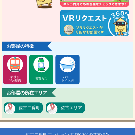
お部屋の特徴
駅徒歩
バス・
都市ガス
10分以内
トイレ別
お部屋の所在エリア
佐古二番町
佐古エリア
佐古二番町 マンション 1LDK 302の基本情報