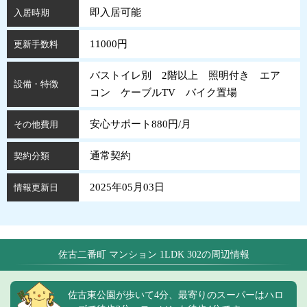
即入居可能
入居時期
11000円
更新手数料
バストイレ別 2階以上 照明付き エア
設備・特徴
コン ケーブルTV バイク置場
安心サポート880円/月
その他費用
通常契約
契約分類
2025年05月03日
情報更新日
佐古二番町 マンション 1LDK 302の周辺情報
佐古東公園が歩いて4分、最寄りのスーパーはハロ