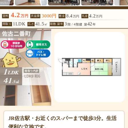
4.2
3000円
8.4
4.2
万円
賃料
共益費
敷金
礼金
万円
万円
1LDK
41.5
3
42
間取り
広さ
階数 築年
㎡
階 / 4階建
築
年
JR佐古駅・お近くのス-パーまで徒歩3分。生活
便利な立地です。