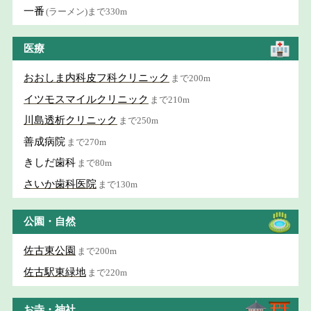
一番
(ラーメン)まで330m
医療
おおしま内科皮フ科クリニック
まで200m
イツモスマイルクリニック
まで210m
川島透析クリニック
まで250m
善成病院
まで270m
きしだ歯科
まで80m
さいか歯科医院
まで130m
公園・自然
佐古東公園
まで200m
佐古駅東緑地
まで220m
お寺・神社