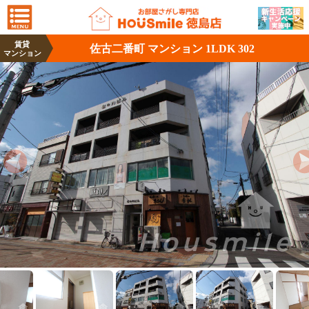
賃貸
佐古二番町 マンション 1LDK 302
マンション