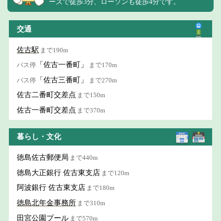
ーズで徒歩3分、ローソンも徒歩4分です。
交通
佐古駅
まで190m
「佐古一番町」
バス停
まで170m
「佐古三番町」
バス停
まで270m
佐古二番町交差点
まで150m
佐古一番町交差点
まで370m
暮らし・文化
徳島佐古郵便局
まで440m
徳島大正銀行 佐古東支店
まで120m
阿波銀行 佐古東支店
まで180m
徳島北年金事務所
まで310m
田宮公園プール
まで570m