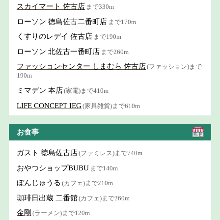
スカイマート 佐古店
まで330m
ローソン 徳島佐古二番町店
まで170m
くすりのレデイ 佐古店
まで190m
ローソン 北佐古一番町店
まで260m
ファッションセンター しまむら 佐古店
(ファッション)まで
190m
ミマデン 本店
(家電)まで410m
LIFE CONCEPT IEG
(家具雑貨)まで610m
お食事
ガスト 徳島佐古店
(ファミレス)まで740m
おやつショップBUBU
まで140m
ぼんじゅうる
(カフェ)まで210m
珈琲日出蔵 二番館
(カフェ)まで260m
金剛
(ラーメン)まで120m