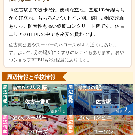
JR佐古駅まで徒歩2分。便利な立地。国道192号線もち
かく好立地。もちろんバストイレ別。嬉しい独立洗面
ありっ。防音性も高い鉄筋コンクリート造です。佐古
エリアの1LDKの中でも格安の賃料です。
佐古東公園やスーパーのハローズがすぐ近くにありま
す。歩いて3分の場所にくすりのレデイもあります。おや
つショップBUBUも2分程度にあります。
周辺情報と学校情報
佐古一番町
佐古駅
4
2
徒歩
分
徒歩
分
ハローズ
ローソン