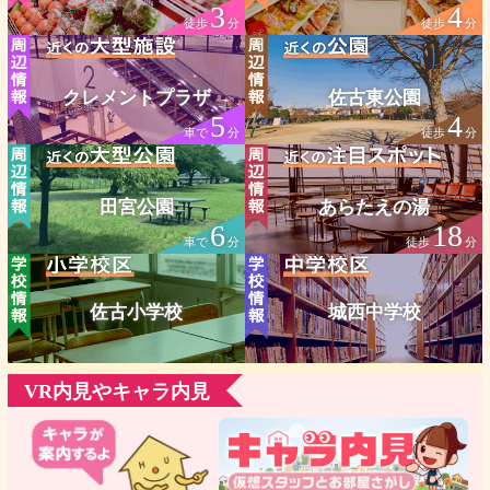
3
4
徒歩
分
徒歩
分
クレメントプラザ
佐古東公園
5
4
車で
分
徒歩
分
田宮公園
あらたえの湯
6
18
車で
分
徒歩
分
佐古小学校
城西中学校
VR内見やキャラ内見