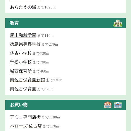
あらたえの湯
まで1090m
教育
尾上和裁学園
まで110m
徳島県美容学校
まで270m
佐古小学校
まで730m
千松小学校
まで790m
城西保育所
まで460m
南佐古保育園新館
まで570m
南佐古保育園
まで620m
お買い物
アミコ専門店街
まで1180m
ハローズ 佐古店
まで170m