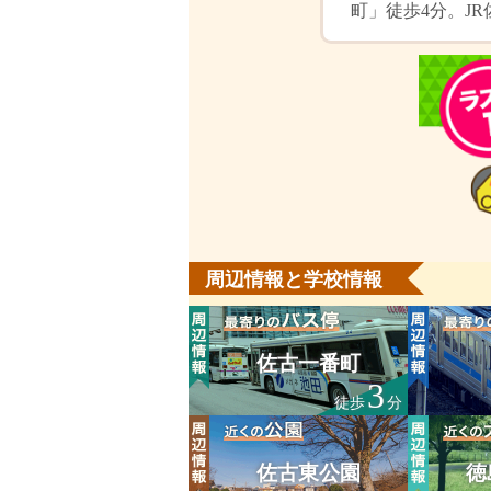
町」徒歩4分。J
周辺情報と学校情報
佐古一番町
3
徒歩
分
佐古東公園
徳