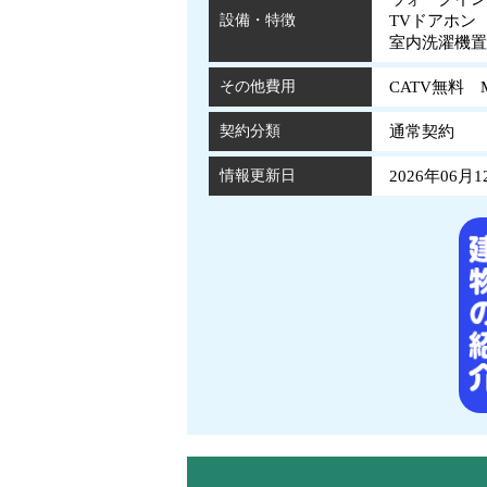
設備・特徴
TVドアホン
室内洗濯機
その他費用
CATV無料 
契約分類
通常契約
情報更新日
2026年06月1