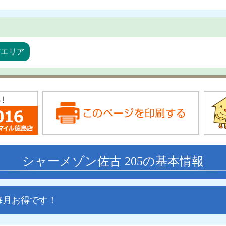
古エリア
シャーメゾン佐古 205の基本情報
毎月お得です！