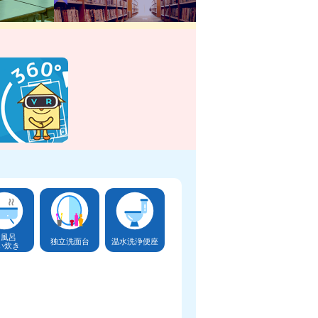
お風呂
独立洗面台
温水洗浄便座
い炊き