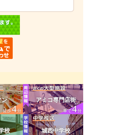
ソン
アミコ専門店街
4
4
徒歩
分
車で
分
学校
城西中学校