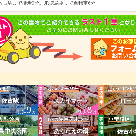
R佐古駅まで徒歩9分。JR徳島駅まで自転車6分。
佐古駅
スカイマート
ロー
9
8
徒歩
分
徒歩
分
島中央公園
あらたえの湯
佐古小