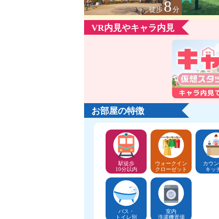
8
徒歩
分
VR内見やキャラ内見
お部屋の特徴
駅徒歩
ウォークイン
カウン
10分以内
クローゼット
キッ
バス・
室内
トイレ別
洗濯機置場