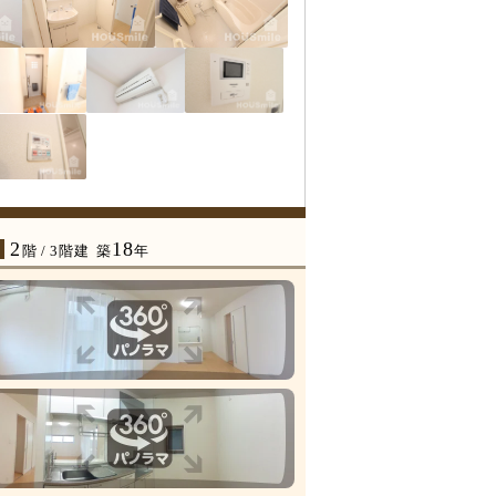
2
18
年
階 / 3階建
築
年