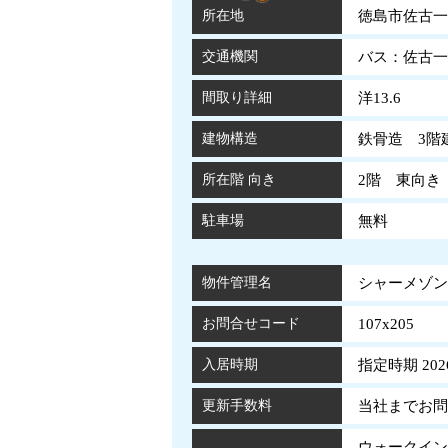
所在地
徳島市佐古一
交通機関
バス：佐古一
間取り詳細
洋13.6
建物構造
鉄骨造 3階
所在階 向き
2階 東向き
駐車場
無料
物件管理名
シャーメゾン佐
お問合せコード
107x205
入居時期
指定時期 202
更新手数料
当社までお問
ウォークイ