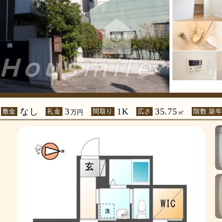
なし
3
1K
35.75
敷金
礼金
間取り
広さ
階数 築
万円
㎡