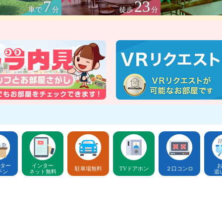
7
23
車で
分
徒歩
分
ター
インター
駐車場無料
TVドアホン
２口コンロ
チン
ネット無料
追