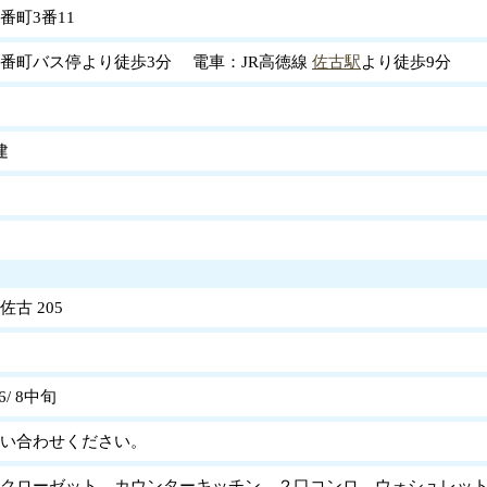
番町3番11
番町バス停より徒歩3分 電車：JR高徳線
佐古駅
より徒歩9分
建
古 205
6/ 8中旬
い合わせください。
ンクローゼット カウンターキッチン ２口コンロ ウォシュレッ