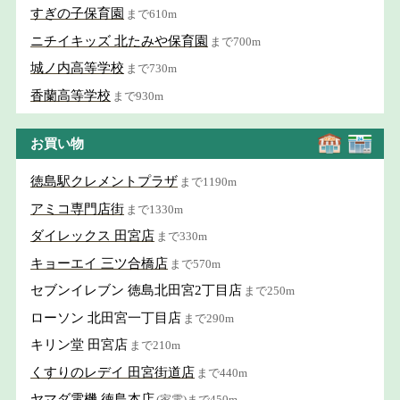
すぎの子保育園
まで610m
ニチイキッズ 北たみや保育園
まで700m
城ノ内高等学校
まで730m
香蘭高等学校
まで930m
お買い物
徳島駅クレメントプラザ
まで1190m
アミコ専門店街
まで1330m
ダイレックス 田宮店
まで330m
キョーエイ 三ツ合橋店
まで570m
セブンイレブン 徳島北田宮2丁目店
まで250m
ローソン 北田宮一丁目店
まで290m
キリン堂 田宮店
まで210m
くすりのレデイ 田宮街道店
まで440m
ヤマダ電機 徳島本店
(家電)まで450m