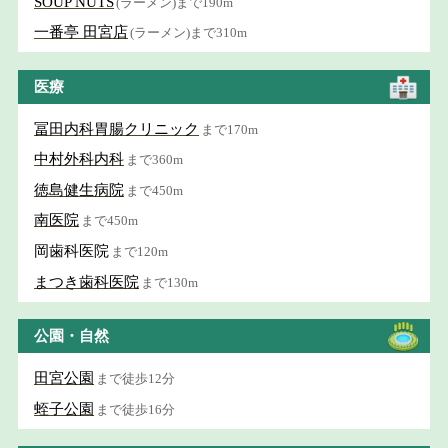
SOUP NUTS
(ラーメン)まで190m
一番亭 田宮店
(ラーメン)まで310m
医療
冨田内科胃腸クリニック
まで170m
中村外科内科
まで360m
徳島健生病院
まで450m
南医院
まで450m
岡歯科医院
まで120m
まつき歯科医院
まで130m
公園・自然
田宮公園
まで徒歩12分
蛭子公園
まで徒歩16分