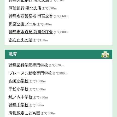
徳島大正銀行 渭北支店
まで610m
阿波銀行 渭北支店
まで690m
徳島名西警察署 田宮交番
まで660m
田宮公園プール
まで540m
徳島市水道局 前川分庁舎
まで600m
あらたえの湯
まで150m
教育
徳島歯科学院専門学校
まで620m
ブレーメン動物専門学校
まで980m
内町小学校
まで1080m
千松小学校
まで1080m
城ノ内中学校
まで730m
徳島中学校
まで890m
青嵐認定こども園
まで370m