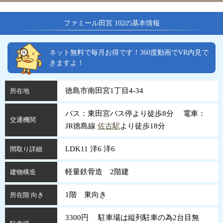
ファミール田宮 102の基本情報
ネット無料で毎月お得です！360度動画でVR内見で
きますよ！
徳島市南田宮1丁目4-34
所在地
バス：東田宮バス停より徒歩8分 電車：
交通機関
JR徳島線
佐古駅
より徒歩18分
LDK11 洋6 洋6
間取り詳細
軽量鉄骨造 2階建
建物構造
1階 東向き
所在階 向き
3300円 駐車場は縦列駐車の為2台目無