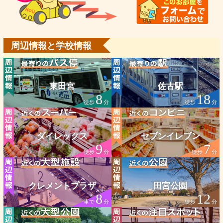
周辺情報と学校情報
東田宮
佐古駅
8
18
徒歩
分
徒歩
分
ダイレックス
セブンイレブン
9
7
徒歩
分
徒歩
分
クレメントプラザ
田宮公園
8
12
車で
分
徒歩
分