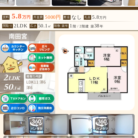
5.8
5000円
なし
5.8
万円
賃料
共益費
敷金
礼金
万円
2LDK
50.1
1
38
間取り
広さ
階数 築年
㎡
階 / 2階建
築
年