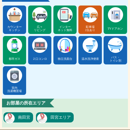
カウンター
広々
インター
駐車場
TVドアホン
キッチン
リビング
ネット無料
2台あり
バス・
都市ガス
２口コンロ
独立洗面台
温水洗浄便座
トイレ別
室内
洗濯機置場
お部屋の所在エリア
南田宮
田宮エリア