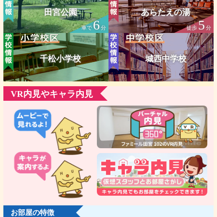
田宮公園
あらたえの湯
6
5
車で
分
徒歩
分
千松小学校
城西中学校
VR内見やキャラ内見
お部屋の特徴