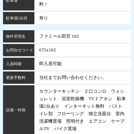
駐車場
料！
有り
駐車場2台目
ファミール田宮 102
物件管理名
675x102
お問合せコード
即入居可能
入居時期
当社までお問い合わせください。
更新手数料
カウンターキッチン ２口コンロ ウォシ
ュレット 浴室乾燥機 TVドアホン 駐車
場2台あり インターネット無料 バスト
設備・特徴
イレ別 フローリング 独立洗面台 室内
洗濯機置場 照明付き エアコン ケーブ
ルTV バイク置場