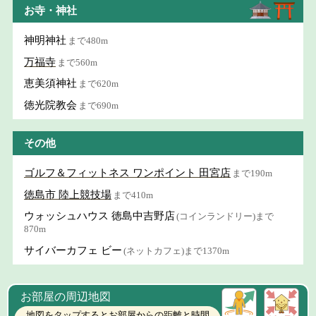
お寺・神社
神明神社
まで480m
万福寺
まで560m
恵美須神社
まで620m
徳光院教会
まで690m
その他
ゴルフ＆フィットネス ワンポイント 田宮店
まで190m
徳島市 陸上競技場
まで410m
ウォッシュハウス 徳島中吉野店
(コインランドリー)まで
870m
サイバーカフェ ビー
(ネットカフェ)まで1370m
お部屋の周辺地図
地図をタップするとお部屋からの距離と時間