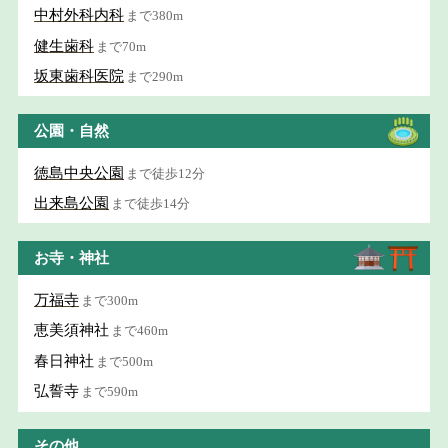
中村外科内科
まで380m
健生歯科
まで70m
坂東歯科医院
まで290m
公園・自然
徳島中央公園
まで徒歩12分
出来島公園
まで徒歩14分
お寺・神社
万福寺
まで300m
恵美須神社
まで460m
春日神社
まで500m
弘誓寺
まで590m
その他