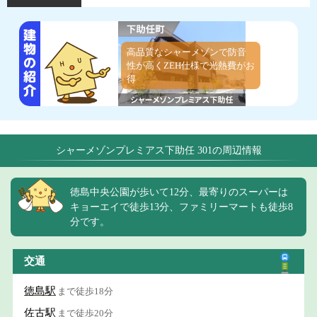
高品質なシャーメゾンで防音
性が高くZEH仕様で光熱費がお
得
シャーメゾンプレミアス下助任 301の周辺情報
徳島中央公園が歩いて12分、最寄りのスーパーは
キョーエイで徒歩13分、ファミリーマートも徒歩8
分です。
交通
徳島駅
まで徒歩18分
佐古駅
まで徒歩20分