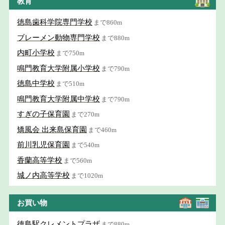
教育
徳島歯科学院専門学校
まで860m
ブレーメン動物専門学校
まで880m
内町小学校
まで750m
鳴門教育大学附属小学校
まで790m
徳島中学校
まで510m
鳴門教育大学附属中学校
まで790m
すぎの子保育園
まで270m
矯風会 出来島保育園
まで460m
前川乳児保育園
まで540m
香蘭高等学校
まで560m
城ノ内高等学校
まで1020m
お買い物
徳島駅クレメントプラザ
まで880m