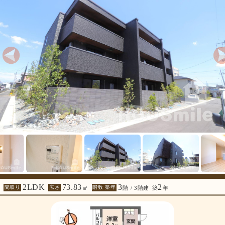
2LDK
73.83
3
2
間取り
広さ
階数 築年
㎡
階 / 3階建
築
年