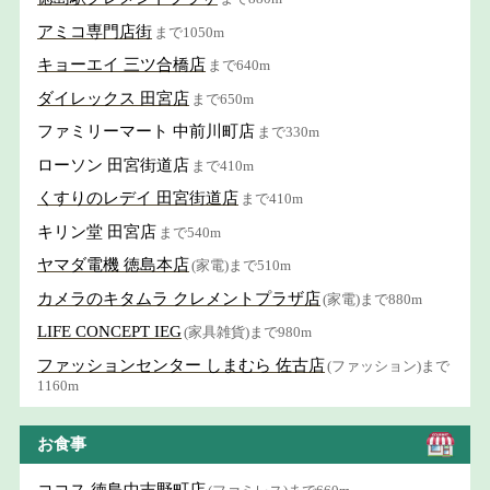
アミコ専門店街
まで1050m
キョーエイ 三ツ合橋店
まで640m
ダイレックス 田宮店
まで650m
ファミリーマート 中前川町店
まで330m
ローソン 田宮街道店
まで410m
くすりのレデイ 田宮街道店
まで410m
キリン堂 田宮店
まで540m
ヤマダ電機 徳島本店
(家電)まで510m
カメラのキタムラ クレメントプラザ店
(家電)まで880m
LIFE CONCEPT IEG
(家具雑貨)まで980m
ファッションセンター しまむら 佐古店
(ファッション)まで
1160m
お食事