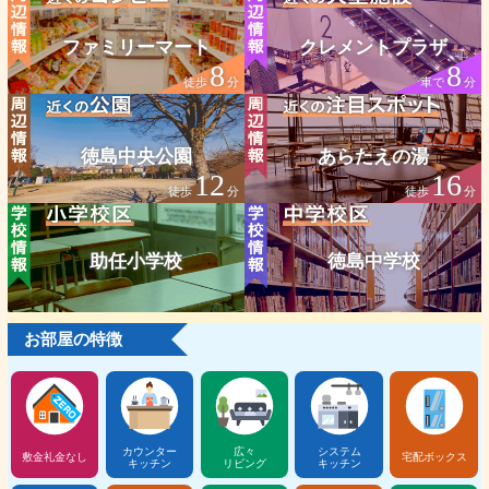
ファミリーマート
クレメントプラザ
8
8
徒歩
分
車で
分
徳島中央公園
あらたえの湯
12
16
徒歩
分
徒歩
分
助任小学校
徳島中学校
お部屋の特徴
カウンター
広々
システム
敷金礼金なし
宅配ボックス
キッチン
リビング
キッチン