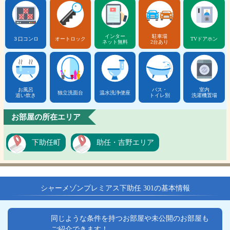
インター
駐車場
３口コンロ
オートロック
TVドアホン
ネット無料
2台あり
お風呂
バス・
室内
独立洗面台
温水洗浄便座
追い炊き
トイレ別
洗濯機置場
お部屋の所在エリア
下助任町
助任・吉野エリア
シャーメゾンプレミアス下助任 301の基本情報
同じような条件を持つお部屋や未公開のお部屋も
ご紹介できます！