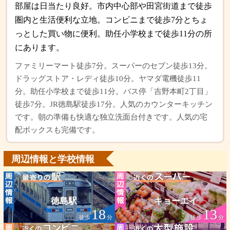
部屋は日当たり良好。市内中心部や田宮街道まで徒歩
圏内と生活便利な立地。コンビニまで徒歩7分とちょ
っとした買い物に便利。助任小学校まで徒歩11分の所
にあります。
ファミリーマート徒歩7分。スーパーのセブン徒歩13分。
ドラッグストア・レディ徒歩10分。ヤマダ電機徒歩11
分。助任小学校まで徒歩11分。バス停「吉野本町2丁目」
徒歩7分。JR徳島駅徒歩17分。人気のカウンターキッチン
です。朝の準備も快適な独立洗面台付きです。人気の宅
配ボックスも完備です。
周辺情報と学校情報
徳島駅
キョーエイ
18
13
徒歩
分
徒歩
分