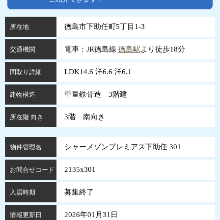
徳島市下助任町5丁目1-3
所在地
電車：JR徳島線
徳島駅
より徒歩18分
交通機関
LDK14.6 洋6.6 洋6.1
間取り詳細
重量鉄骨造 3階建
建物構造
3階 南向き
所在階 向き
シャーメゾンプレミアス下助任 301
物件管理名
2135x301
お問合せコード
募集終了
入居時期
2026年01月31日
情報更新日