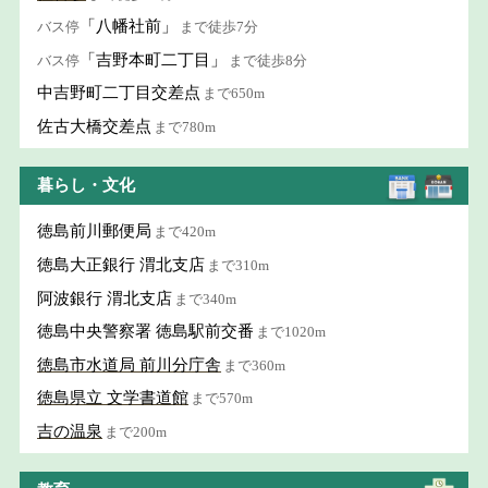
「八幡社前」
バス停
まで徒歩7分
「吉野本町二丁目」
バス停
まで徒歩8分
中吉野町二丁目交差点
まで650m
佐古大橋交差点
まで780m
暮らし・文化
徳島前川郵便局
まで420m
徳島大正銀行 渭北支店
まで310m
阿波銀行 渭北支店
まで340m
徳島中央警察署 徳島駅前交番
まで1020m
徳島市水道局 前川分庁舎
まで360m
徳島県立 文学書道館
まで570m
吉の温泉
まで200m