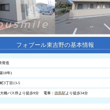
フォブール東吉野の基本情報
鉄骨造
築
18
年
)
3丁目13-5
大橋バス停より徒歩9分 電車：
徳島駅
より徒歩34分