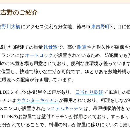
東吉野のご紹介
吉野川大橋
にアクセス便利な好立地、徳島市
東吉野町
3丁目に
。
完成した3階建ての重量
鉄骨造
で、高い
耐震
性と耐久性が確保さ
トランスには
オートロック
が設置されているため、防犯面でも
用のごみ置き場も用意されており、便利な住環境が整っていま
に位置し、快適で静かな生活が可能です。ゆとりある敷地外構
住環境への配慮が行き届いています。
1LDKタイプのお部屋全15戸があり、
日当たり良好
で風通しの
ッチンは
カウンターキッチン
が採用されており、料理をしなが
ガスコンロが設置された
システムキッチン
は、吊戸棚収納付きで
。1LDKのお部屋では壁付キッチンが採用されており、すっき
と分かれていることで、料理の匂いが部屋に移りにくいのも嬉