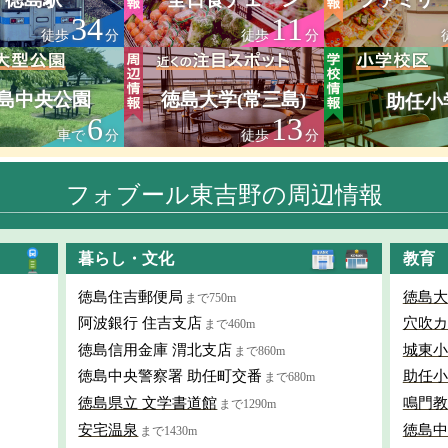
34
11
徒歩
分
徒歩
分
島中央公園
徳島大学(常三島)
助任小
6
13
車で
分
徒歩
分
フォブール東吉野の周辺情報
暮らし・文化
教育
徳島住吉郵便局
徳島大
まで750m
阿波銀行 住吉支店
穴吹カ
まで460m
徳島信用金庫 渭北支店
城東小
まで860m
徳島中央警察署 助任町交番
助任小
まで680m
徳島県立 文学書道館
鳴門教
まで1290m
安宅温泉
徳島中
まで1430m