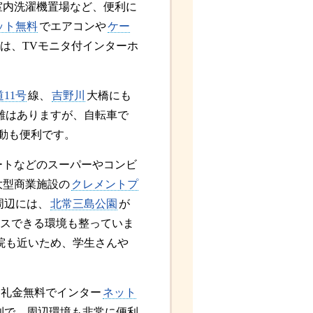
室内洗濯機置場など、便利に
ット無料
でエアコンや
ケー
は、TVモニタ付インターホ
11号
線、
吉野川
大橋にも
距離はありますが、自転車で
動も便利です。
ートなどのスーパーやコンビ
大型商業施設の
クレメントプ
周辺には、
北常三島公園
が
クスできる環境も整っていま
院も近いため、学生さんや
金礼金無料でインター
ネット
利で、周辺環境も非常に便利