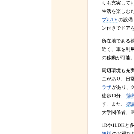
りも充実して
生活を楽しむ
ブルTV
の設備
ン付きでドア
所在地である徳
近く、車を利
の移動が可能
周辺環境も充
ニがあり、日
ラザ
があり、
徒歩10分、
徳
す。また、
徳
大学関係者、
1Rや1LDK
無料
のお得な