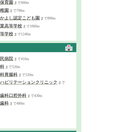
保育園
まで660m
稚園
まで790m
かよし認定こども園
まで890m
業高等学校
まで1060m
等学校
まで1240m
民病院
まで410m
科
まで520m
科胃腸科
まで520m
ハビリテーションクリニック
まで
歯科口腔外科
まで430m
歯科
まで480m