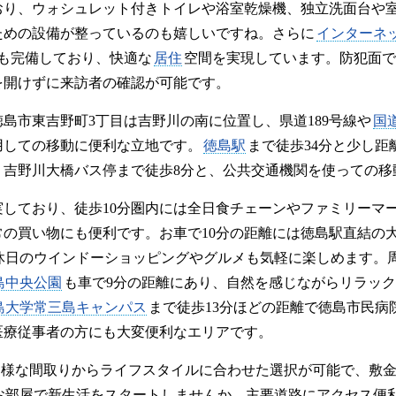
おり、ウォシュレット付きトイレや浴室乾燥機、独立洗面台や
ための設備が整っているのも嬉しいですね。さらに
インターネ
も完備しており、快適な
居住
空間を実現しています。防犯面で
を開けずに来訪者の確認が可能です。
島市東吉野町3丁目は吉野川の南に位置し、県道189号線や
国道
用しての移動に便利な立地です。
徳島駅
まで徒歩34分と少し
。吉野川大橋バス停まで徒歩8分と、公共交通機関を使っての移
実しており、徒歩10分圏内には全日食チェーンやファミリーマ
常の買い物にも便利です。お車で10分の距離には徳島駅直結の
休日のウインドーショッピングやグルメも気軽に楽しめます。
島中央公園
も車で9分の距離にあり、自然を感じながらリラッ
島大学常三島キャンパス
まで徒歩13分ほどの距離で徳島市民病
医療従事者の方にも大変便利なエリアです。
と多様な間取りからライフスタイルに合わせた選択が可能で、敷
お部屋で新生活をスタートしませんか。主要道路にアクセス便