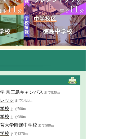
11
11
徒歩
分
車で
分
学校
徳島中学校
学 常三島キャンパス
まで830m
レッジ
まで1420m
学校
まで700m
学校
まで980m
育大学附属中学校
まで980m
学校
まで1370m