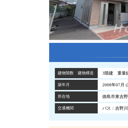
建物階数 建物構造
3階建 重量
築年月
2008年07月 (
所在地
徳島市東吉野町
交通機関
バス：吉野川