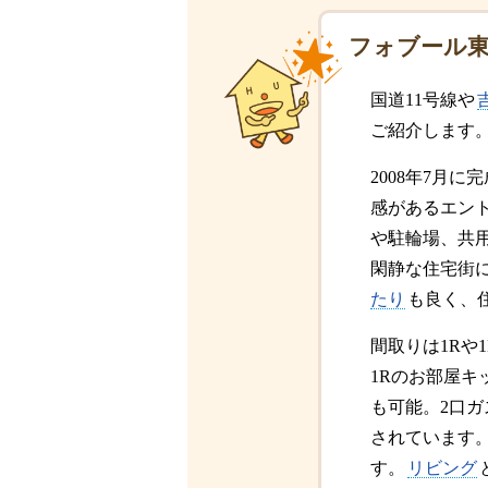
フォブール
国道11号線や
ご紹介します
2008年7月に
感があるエン
や駐輪場、共
閑静な住宅街
たり
も良く、
間取りは1Rや
1Rのお部屋キ
も可能。2口
されています
す。
リビング