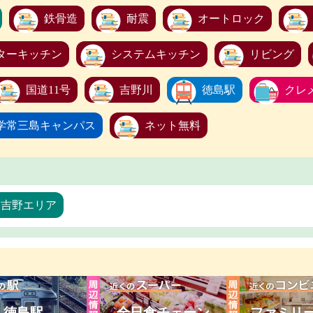
鉄骨造
耐震
オートロック
ターキッチン
システムキッチン
リビング
国道11号
吉野川
徳島駅
クレ
学常三島キャンパス
ネット無料
・吉野エリア
徳島駅
全日食チェーン
ファミリ