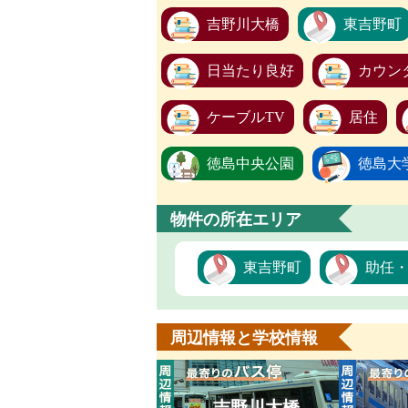
吉野川大橋
東吉野町
日当たり良好
カウン
ケーブルTV
居住
徳島中央公園
徳島大
物件の所在エリア
東吉野町
助任
周辺情報と学校情報
吉野川大橋