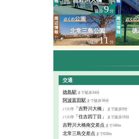
9
徒歩
分
北常三島公園
徳
11
徒歩
分
交通
徳島駅
まで徒歩34分
阿波富田駅
まで徒歩38分
「吉野川大橋」
バス停
まで徒歩9分
「住吉四丁目」
バス停
まで徒歩10分
吉野川大橋南交差点
まで340m
北常三島交差点
まで650m