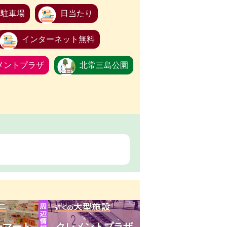
駐車場
日当たり
インターネット無料
メントプラザ
北常三島公園
ーマート
クレメントプラザ