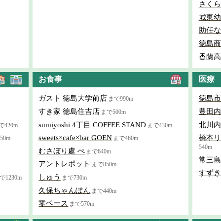
さくら
城東幼
助任な
徳島商
香蘭高
お食事
医療
ガスト 徳島大学前店
徳島市
まで990m
すき家 徳島住吉店
豊田内
まで500m
sumiyoshi 4丁目 COFFEE STAND
北川内
で420m
まで430m
sweets×cafe×bar GOEN
橋本リ
50m
まで460m
540m
むさぼり處 ぺ
まで640m
常三島
アントレポット
まで850m
すずき
しゅう
1230m
まで730m
久保ちゃんぽん
まで440m
零ベース
まで570m