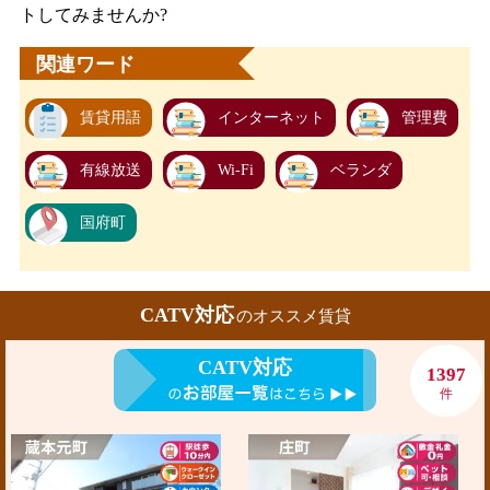
トしてみませんか?
関連ワード
賃貸用語
インターネット
管理費
有線放送
Wi-Fi
ベランダ
国府町
CATV対応
のオススメ賃貸
CATV対応
1397
件