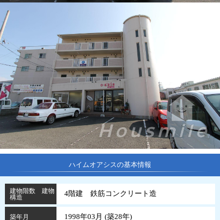
ハイムオアシスの基本情報
建物階数 建物
4階建 鉄筋コンクリート造
構造
1998年03月 (
築
28
年
)
築年月