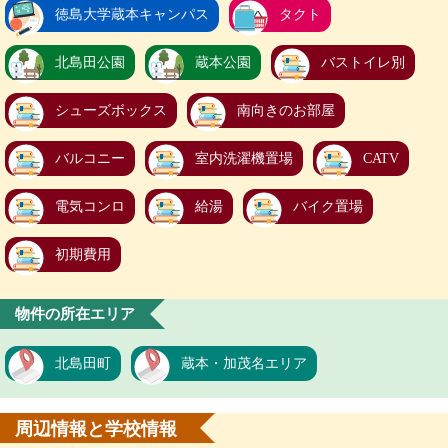
徳島大学蔵本キャンパス
タクト
北島田公園
蔵本公園
バストイレ別
シューズボックス
南向きのお部屋
バルコニー
室内洗濯機置場
CATV
電気コンロ
給湯
バイク置場
初期費用
物件の所在エリア
北島田町
蔵本・加茂名エリア
周辺情報と学校情報