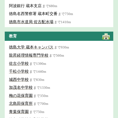
阿波銀行 蔵本支店
まで680m
徳島名西警察署 蔵本町交番
まで750m
徳島市水道局 佐古配水場
まで1410m
教育
徳島大学 蔵本キャンパス
まで930m
龍昇経理情報専門学校
まで560m
佐古小学校
まで1390m
千松小学校
まで1440m
城西中学校
まで830m
加茂名中学校
まで1330m
梅の花保育園
まで350m
北島田保育所
まで700m
青葉保育園
まで750m