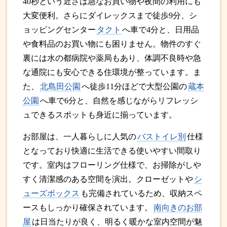
40秒という近さは急なお買い物や夜間の利用にも
大変便利。さらにダイレックスまで徒歩9分、シ
ョッピングセンター
タクト
へ車で4分と、日用品
や食料品のお買い物にも困りません。物件のすぐ
裏には水の都病院や薬局もあり、体調不良時や急
な通院にも安心できる住環境が整っています。ま
た、
北島田公園
へ徒歩11分ほどで大型公園の
蔵本
公園
へ車で6分と、自然を感じながらリフレッシ
ュできるスポットも身近に揃っています。
お部屋は、一人暮らしに人気の
バストイレ別
仕様
となっており快適に生活できる使いやすい間取り
です。室内はフローリング仕様で、お掃除がしや
すく清潔感のある空間を演出。クローゼットや
シ
ューズボックス
も完備されているため、収納スペ
ースもしっかり確保されています。
南向きのお部
屋
は日当たりが良く、明るく暖かな室内空間が魅