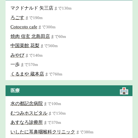
マクドナルド 矢三店
まで130m
ろごす
まで190m
Cotocoto cafe
まで300m
焼肉 信玄 北島田店
まで60m
中国菜館 花梨
まで560m
みやび
まで140m
一歩
まで570m
くるまや 蔵本店
まで760m
医療
水の都記念病院
まで100m
むつみホスピタル
まで150m
あすなろ診療所
まで370m
いしたに耳鼻咽喉科クリニック
まで380m