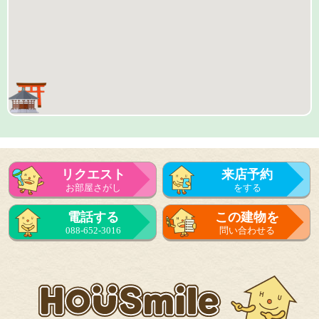
リクエスト
来店予約
お部屋さがし
をする
来店予約
電話する
この建物を
をする
088-652-3016
問い合わせる
フォーム
で問い合せる