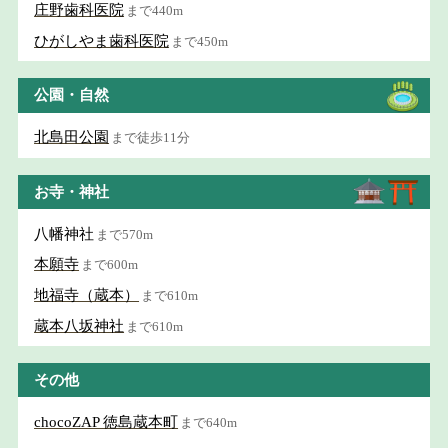
庄野歯科医院
まで440m
ひがしやま歯科医院
まで450m
公園・自然
北島田公園
まで徒歩11分
お寺・神社
八幡神社
まで570m
本願寺
まで600m
地福寺（蔵本）
まで610m
蔵本八坂神社
まで610m
その他
chocoZAP 徳島蔵本町
まで640m