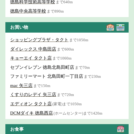
徳島科学技術高等学校
まで640m
徳島中央高等学校
まで890m
お買い物
ショッピングプラザ・タクト
まで1050m
ダイレックス 中島田店
まで600m
キョーエイ タクト店
まで1060m
セブンイレブン 徳島北島田町店
まで70m
ファミリーマート 北島田町一丁目店
まで230m
mac 矢三店
まで150m
くすりのレデイ 矢三店
まで720m
エディオン タクト店
(家電)まで1050m
DCMダイキ 徳島西店
(ホームセンター)まで1420m
お食事