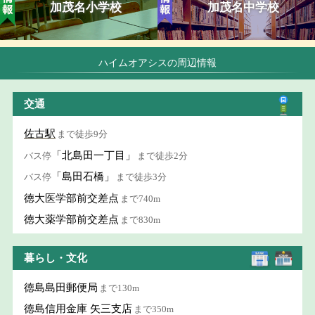
加茂名小学校
加茂名中学校
ハイムオアシスの周辺情報
交通
佐古駅
まで徒歩9分
「北島田一丁目」
バス停
まで徒歩2分
「島田石橋」
バス停
まで徒歩3分
徳大医学部前交差点
まで740m
徳大薬学部前交差点
まで830m
暮らし・文化
徳島島田郵便局
まで130m
徳島信用金庫 矢三支店
まで350m