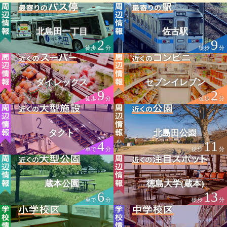
北島田一丁目
佐古駅
2
9
徒歩
分
徒歩
分
ダイレックス
セブンイレブン
9
2
徒歩
分
徒歩
分
タクト
北島田公園
4
11
車で
分
徒歩
分
蔵本公園
徳島大学(蔵本)
6
13
車で
分
徒歩
分