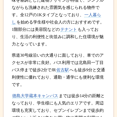
味を基調とした建物デザインが特徴で、シンプル
ながらも洗練された雰囲気を感じられる物件で
す。全12戸の1Kタイプとなっており、
一人暮ら
し
を始める学生様や社会人の方におすすめです。
1階部分には美容院などの
テナント
も入ってお
り、生活の利便性と街並みに調和した住環境が魅
力となっています。
県道30号線沿いの大通りに面しており、車でのア
クセスが非常に良好。バス利用では北島田一丁目
バス停まで徒歩2分でJR
佐古駅
へも徒歩9分と交通
利便性に優れており、通勤・通学にも便利な環境
です。
徳島大学蔵本キャンパス
までは徒歩14分の距離と
なっており、学生様にも人気のエリアです。周辺
環境も充実しており、セブンイレブンまで徒歩約