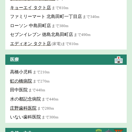
キョーエイ タクト店
まで810m
ファミリーマート 北島田町一丁目店
まで340m
ローソン 中島田町店
まで380m
セブンイレブン 徳島北島田町店
まで490m
エディオン タクト店
(家電)まで810m
医療
高橋小児科
まで210m
虹の橋病院
まで270m
田中医院
まで440m
水の都記念病院
まで440m
庄野歯科医院
まで280m
いない歯科医院
まで300m