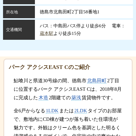
徳島市北島田町2丁目58番地1
所在地
バス：中島田バス停より徒歩6分 電車：
交通機関
蔵本駅
より徒歩15分
パーク アクシスEAST Cのご紹介
鮎喰川と県道30号線の間、徳島市
北島田町
2丁目
に位置するパーク アクシスEAST Cは、2018年8月
に完成した
木造
2階建ての
築浅
賃貸物件です。
全6戸からなる
1LDK
または
2LDK
タイプのお部屋
で、敷地内にCD棟が建つが落ち着いた住環境が
魅力です。外観はクリーム色を基調とした明るく