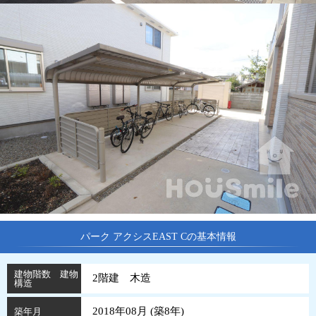
パーク アクシスEAST Cの基本情報
建物階数 建物
2階建 木造
構造
2018年08月 (
築
8
年
)
築年月