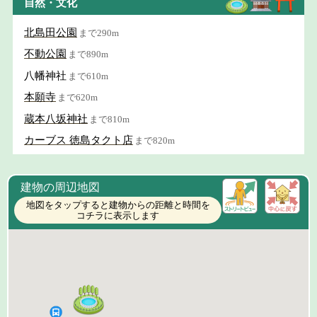
自然・文化
北島田公園
まで290m
不動公園
まで890m
八幡神社
まで610m
本願寺
まで620m
蔵本八坂神社
まで810m
カーブス 徳島タクト店
まで820m
建物の周辺地図
地図をタップすると建物からの距離と時間を
コチラに表示します