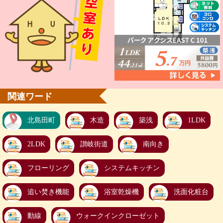
関連ワード
北島田町
木造
築浅
1LDK
2LDK
讃岐街道
南向き
フローリング
システムキッチン
追い焚き機能
浴室乾燥機
洗面化粧台
動線
ウォークインクローゼット