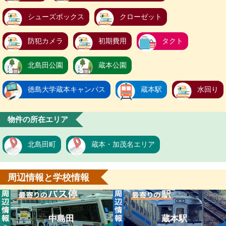
シューズボックス
クローゼット
防犯カメラ
初期費用
タクト
北島田公園
蔵本公園
徳島大学蔵本キャンパス
蔵本駅
水回り
物件の所在エリア
北島田町
蔵本・加茂名エリア
周辺情報と学校情報
中島田
蔵本駅