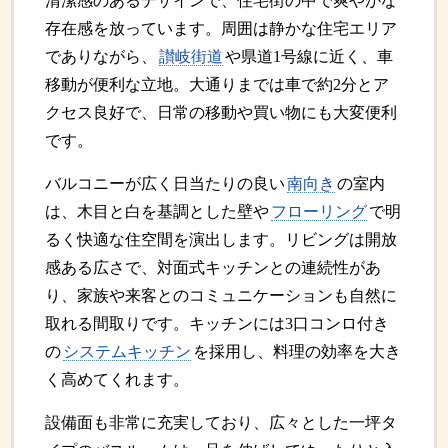
清潔感のあるデザインで、住宅街の中で爽やかな
存在感を放っています。周囲は静かな住宅エリア
でありながら、
讃岐街道
や県道1号線に近く、車
移動が便利な立地。大通りまでは車で約2分とア
クセス良好で、日常の移動や買い物にも大変便利
です。
バルコニーが広く日当たりの良い
南向き
の室内
は、木目と白を基調とした壁や
フローリング
で明
るく快適な住空間を演出します。リビングは開放
感ある広さで、対面式キッチンとの連続性があ
り、家族や来客とのコミュニケーションも自然に
取れる間取りです。キッチンには3口コンロ付き
の
システムキッチン
を採用し、料理の効率を大き
く高めてくれます。
設備面も非常に充実しており、広々とした一坪タ