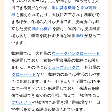
イプのバスルームは、足を伸ばしてゆったりと入
浴できる贅沢な仕様。
追い焚き機能
と
浴室乾燥
機
も備えられており、天候に左右されず洗濯がで
きるほか、冬場の入浴も快適です。洗面所には独
立した洗髪
洗面化粧台
を設け、室内には洗濯機置
場もあり、季節を問わず快適な家事
動線
が整って
います。
収納面では、大容量の
ウォークインクローゼット
を設置しており、衣類や季節用品の収納にも困り
ません。その他にも
シューズボックス
、各部屋の
クローゼット
など、収納力の高さは生活のしやす
さに直結します。また、セキュリティ面ではTVモ
ニター付きドアホンを設置しており、来訪者を映
像で確認できる安心の仕様。加えて、敷地内には
防犯カメラ
や敷地内ごみ置き場、駐輪場など、日
常生活を支える設備も整備されています。