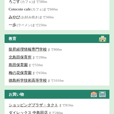
ろごす
(カフェ)まで580m
Cotocoto cafe
(カフェ)まで660m
みやび
(お好み焼き)まで560m
一歩
(ラーメン)まで250m
教育
龍昇経理情報専門学校
まで800m
北島田保育所
まで290m
島田保育園
まで550m
梅の花保育園
まで650m
徳島科学技術高等学校
まで1010m
お買い物
ショッピングプラザ・タクト
まで810m
ダイレックス 中島田店
まで280m