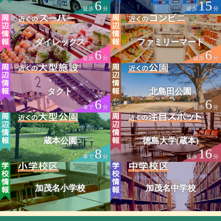
6
15
徒歩
分
徒歩
分
ダイレックス
ファミリーマート
6
6
徒歩
分
徒歩
分
タクト
北島田公園
6
6
車で
分
徒歩
分
蔵本公園
徳島大学(蔵本)
8
16
車で
分
徒歩
分
加茂名小学校
加茂名中学校