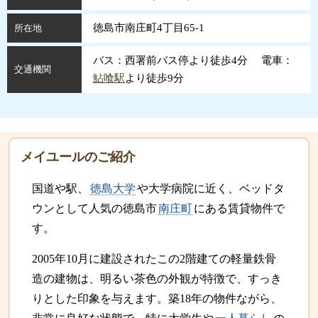
徳島市南庄町4丁目65-1
所在地
バス：西署前バス停より徒歩4分 電車：
交通機関
鮎喰駅
より徒歩9分
メイユールのご紹介
国道や駅、
徳島大学
や大学病院に近く、ベッドタ
ウンとして人気の徳島市
南庄町
にある賃貸物件で
す。
2005年10月に建設されたこの2階建ての軽量鉄骨
造の建物は、明るい茶色の外観が特徴で、すっき
りとした印象を与えます。築18年の物件ながら、