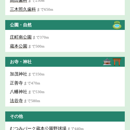
高田歯科
まで250m
三木照久歯科
まで650m
公園・自然
庄町南公園
まで370m
蔵本公園
まで500m
お寺・神社
加茂神社
まで350m
正善寺
まで470m
八幡神社
まで530m
法谷寺
まで580m
その他
むつみパーク蔵本公園野球場
まで440m