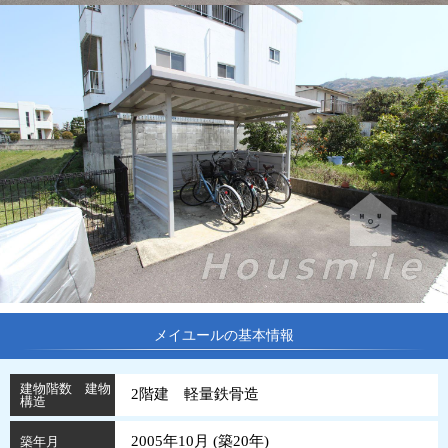
メイユールの基本情報
建物階数 建物
2階建 軽量鉄骨造
構造
2005年10月 (
築
20
年
)
築年月