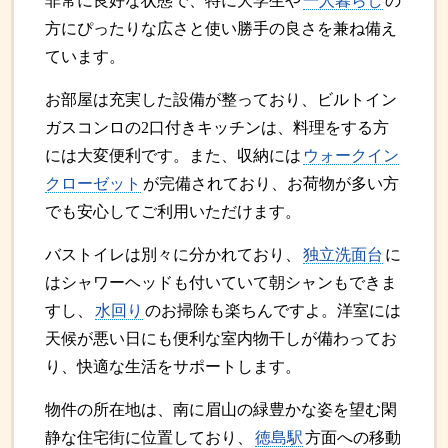
非常に良好な状態で、特に大学生や
一人暮らし
の
方にぴったりな広さと使い勝手の良さを兼ね備え
ています。
お部屋は充実した設備が整っており、ビルトイン
ガスコンロの2口付きキッチンは、料理をする方
には大変便利です。また、収納には
ウォークイン
クローゼット
が完備されており、お荷物が多い方
でも安心してご利用いただけます。
バストイレは別々に分かれており、
独立洗面台
に
はシャワーヘッドも付いていて朝シャンもできま
すし、
水回り
のお掃除も楽ちんですよ。洋室には
天候が悪い日にも便利な室内物干しが備わってお
り、快適な生活をサポートします。
物件の所在地は、南に眉山の緑豊かな姿を望む閑
静な住宅街に位置しており、
徳島駅
方面への移動