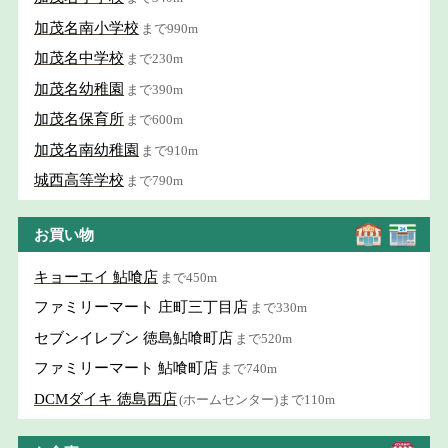
加茂名南小学校
まで990m
加茂名中学校
まで230m
加茂名幼稚園
まで390m
加茂名保育所
まで600m
加茂名南幼稚園
まで910m
城西高等学校
まで790m
お買い物
キョーエイ 鮎喰店
まで450m
ファミリーマート 庄町三丁目店
まで330m
セブンイレブン 徳島鮎喰町店
まで520m
ファミリーマート 鮎喰町店
まで740m
DCMダイキ 徳島西店
(ホームセンター)まで110m