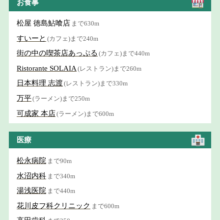
お食事
松屋 徳島鮎喰店
まで630m
すいーと
(カフェ)まで240m
街の中の喫茶店あっぷる
(カフェ)まで440m
Ristorante SOLAIA
(レストラン)まで260m
日本料理 志渡
(レストラン)まで330m
万平
(ラーメン)まで250m
可成家 本店
(ラーメン)まで600m
医療
松永病院
まで90m
水沼内科
まで340m
湯浅医院
まで440m
花川皮フ科クリニック
まで600m