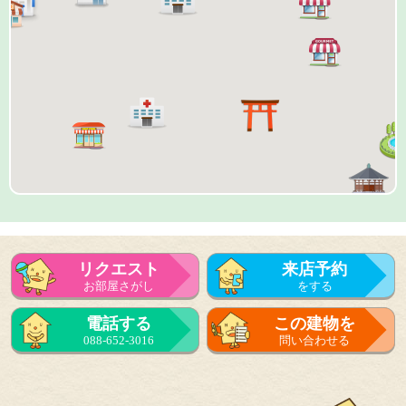
リクエスト
来店予約
お部屋さがし
をする
来店予約
電話する
この建物を
をする
088-652-3016
問い合わせる
フォーム
で問い合せる