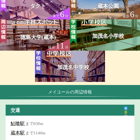
タクト
蔵本公園
6
6
車で
分
徒歩
分
加茂名小学校
徳島大学(蔵本)
11
徒歩
分
加茂名中学校
メイユールの周辺情報
交通
鮎喰駅
まで630m
蔵本駅
まで1140m