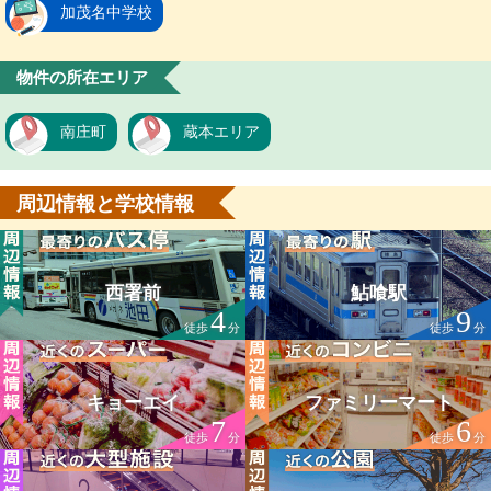
加茂名中学校
物件の所在エリア
南庄町
蔵本エリア
周辺情報と学校情報
西署前
鮎喰駅
4
9
徒歩
分
徒歩
分
キョーエイ
ファミリーマート
7
6
徒歩
分
徒歩
分