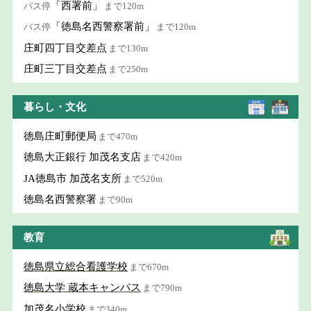
「西署前」
バス停
まで120m
「徳島名西警察署前」
バス停
まで120m
庄町四丁目交差点
まで130m
庄町三丁目交差点
まで250m
暮らし・文化
徳島庄町郵便局
まで470m
徳島大正銀行 加茂名支店
まで420m
JA徳島市 加茂名支所
まで520m
徳島名西警察署
まで90m
教育
徳島県立総合看護学校
まで670m
徳島大学 蔵本キャンパス
まで790m
加茂名小学校
まで340m