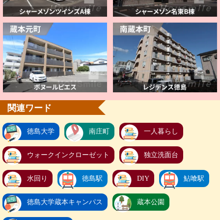
関連ワード
徳島大学
南庄町
一人暮らし
ウォークインクローゼット
独立洗面台
水回り
徳島駅
DIY
鮎喰駅
徳島大学蔵本キャンパス
蔵本公園