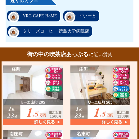
近くのカフェ
YRG CAFE HoME
すいーと
タリーズコーヒー 徳島大学病院店
街の中の喫茶店あっぷる
に近い賃貸