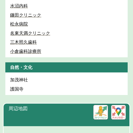
水沼内科
鎌田クリニック
松永病院
名東天満クリニック
三木照久歯科
小倉歯科診療所
自然・文化
加茂神社
護国寺
周辺地図