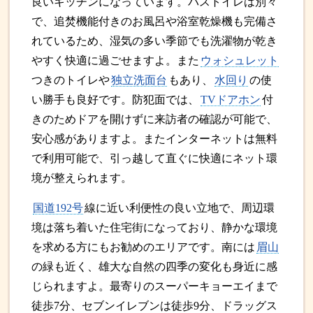
良いキッチンになっています。バストイレは別々
で、追焚機能付きのお風呂や浴室乾燥機も完備さ
れているため、湿気の多い季節でも洗濯物が乾き
やすく快適に過ごせますよ。また
ウォシュレット
つきのトイレや
独立洗面台
もあり、
水回り
の使
い勝手も良好です。防犯面では、
TVドアホン
付
きのためドアを開けずに来訪者の確認が可能で、
安心感がありますよ。またインターネットは無料
で利用可能で、引っ越して直ぐに快適にネット環
境が整えられます。
国道192号
線に近い利便性の良い立地で、周辺環
境は落ち着いた住宅街になっており、静かな環境
を求める方にもお勧めのエリアです。南には
眉山
の緑も近く、雄大な自然の四季の変化も身近に感
じられますよ。最寄りのスーパーキョーエイまで
徒歩7分、セブンイレブンは徒歩9分、ドラッグス