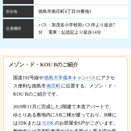
徳島市南庄町4丁目39番地1
所在地
バス：加茂名小学校前バス停より徒歩7
交通機関
分 電車：
鮎喰駅
より徒歩14分
メゾン・ド・KOU Bのご紹介
国道192号線や
徳島大学蔵本キャンパス
にアクセ
ス便利な徳島市
南庄町
に位置する、メゾン・ド・
KOU Bのご紹介です。
2019年11月に完成した2階建て木造アパートで、
ゆとりある敷地内にAB二棟が建っており、B棟に
は1DKまたは
1LDK
のお部屋全6戸がございます。