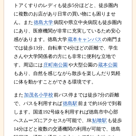
トアくすりのレディも徒歩5分ほどと、徒歩圏内
に複数のお店があり日常の買い物にも困りませ
ん。また
徳島大学
病院や県立中央病院も徒歩圏内
にあり、医療機関が非常に充実しているため安心
感があります。徳島大学
蔵本キャンパス
の南門ま
では徒歩13分、自転車で4分ほどの距離で、学生
さんや大学関係者の方にも非常に便利な立地で
す。周辺には
庄町南公園
や大型公園の
蔵本公園
もあり、自然を感じながら散歩を楽しんだり気軽
に体を動かすことができる環境です。
また
加茂名小学校
前バス停までは徒歩7分の距離
で、バスを利用すれば
徳島駅
前まで約16分で到着
します。国道192号線を利用すれば徳島市中心部
へスムーズにアクセスが可能で、JR
鮎喰駅
も徒歩
14分ほどと複数の交通機関の利用が可能で、徳島