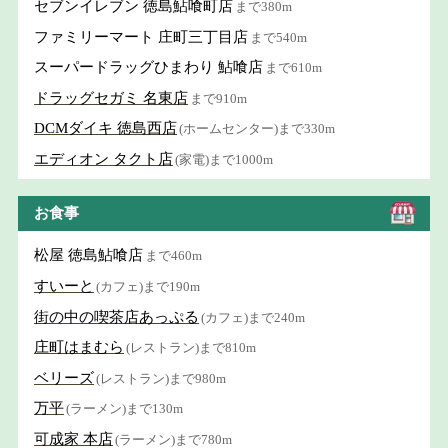
セブンイレブン 徳島鮎喰町店
まで380m
ファミリーマート 庄町三丁目店
まで540m
スーパードラッグひまわり 鮎喰店
まで610m
ドラッグセガミ 名東店
まで910m
DCMダイキ 徳島西店
(ホームセンター)まで330m
エディオン タクト店
(家電)まで1000m
お食事
松屋 徳島鮎喰店
まで460m
すいーと
(カフェ)まで190m
街の中の喫茶店あっぷる
(カフェ)まで240m
庄町はまむら
(レストラン)まで810m
ベリーズ
(レストラン)まで980m
万平
(ラーメン)まで130m
可成家 本店
(ラーメン)まで780m