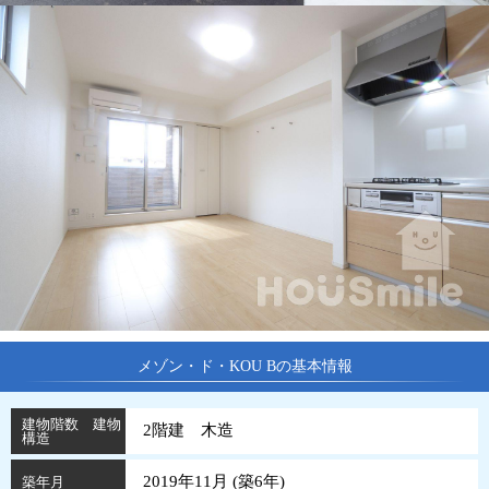
メゾン・ド・KOU Bの基本情報
建物階数 建物
2階建 木造
構造
2019年11月 (
築
6
年
)
築年月