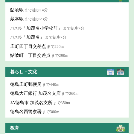
鮎喰駅
まで徒歩14分
蔵本駅
まで徒歩23分
「加茂名小学校前」
バス停
まで徒歩7分
「加茂名」
バス停
まで徒歩7分
庄町四丁目交差点
まで220m
鮎喰町一丁目交差点
まで290m
暮らし・文化
徳島庄町郵便局
まで440m
徳島大正銀行 加茂名支店
まで260m
JA徳島市 加茂名支所
まで350m
徳島名西警察署
まで300m
教育