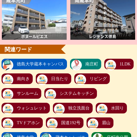
関連ワード
徳島大学蔵本キャンパス
南庄町
1LDK
南向き
日当たり
リビング
サンルーム
システムキッチン
ウォシュレット
独立洗面台
水回り
TVドアホン
国道192号
眉山