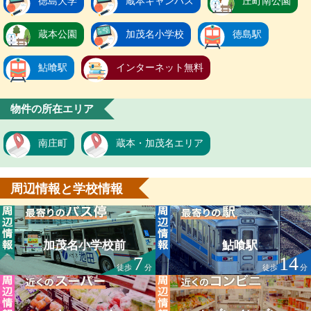
徳島大学
蔵本キャンパス
庄町南公園
蔵本公園
加茂名小学校
徳島駅
鮎喰駅
インターネット無料
物件の所在エリア
南庄町
蔵本・加茂名エリア
周辺情報と学校情報
加茂名小学校前
鮎喰駅
7
14
徒歩
分
徒歩
分