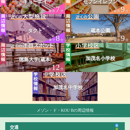
キョーエイ
セブンイレブン
7
9
徒歩
分
徒歩
分
タクト
蔵本公園
8
9
車で
分
徒歩
分
加茂名小学校
徳島大学(蔵本)
12
徒歩
分
加茂名中学校
メゾン・ド・KOU Bの周辺情報
交通