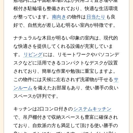
敷地内には平面駐車場のほか共用ゴミ置き場や屋
根付き駐輪場も整備されており、快適な生活環境
が整っています。
南向き
の物件は
日当たり
も良
好で、自然光が差し込む明るい室内が特徴です。
ナチュラルな木目が明るい印象の室内は、現代的
な快適さを提供してくれる設備が充実していま
す。
リビング
には、リモートワークやパソコンデ
スクなどに活用できるコンパクトなデスクが設置
されており、簡単な作業や勉強に重宝しますよ。
この物件には天候に左右されず洗濯物が干せる
サ
ンルーム
を備えたお部屋もあり、使い勝手の良い
スペースが評判です。
キッチンは2口コンロ付きの
システムキッチン
で、吊戸棚付きで収納スペースも豊富に確保され
ており、自炊派の方も満足して頂ける使い勝手の