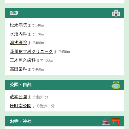
医療
松永病院
まで140m
水沼内科
まで170m
湯浅医院
まで400m
花川皮フ科クリニック
まで450m
三木照久歯科
まで460m
高田歯科
まで460m
公園・自然
蔵本公園
まで徒歩9分
庄町南公園
まで徒歩11分
お寺・神社