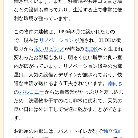
備されています。また、駐輪場や共用ゴミ置き場
などの設備も整っており、生活する上で非常に便
利な環境が整っています。
この物件の建物は、1996年9月に築かれたもの
で、現在は
リノベーション
が施され、3LDKの間
取りから
広いリビング
が特徴の
2LDK
へと生まれ
変わったお部屋もあり、明るく使い勝手の良い室
内が広がっています。リノベーション済みのお部
屋は、人気の設備とデザインが施されており、快
適な生活が送れるよう工夫されています。
南向き
の
バルコニー
からは自然光がたっぷりと差し込む
ため、洗濯物を干すのにも非常に便利で、天気の
良い日には外に干して快適に乾かすことができま
す。
お部屋の内部には、バス・トイレが別で
独立洗面