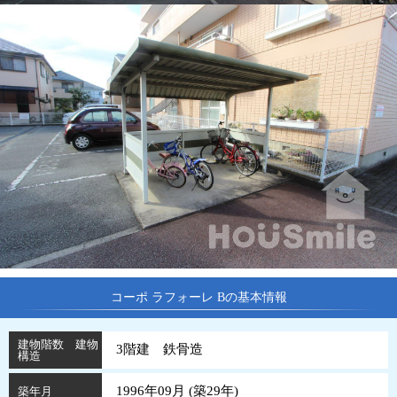
コーポ ラフォーレ Bの基本情報
建物階数 建物
3階建 鉄骨造
構造
1996年09月 (
築
29
年
)
築年月