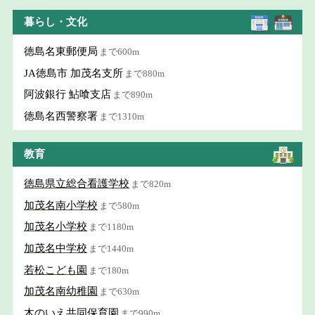
暮らし・文化
徳島名東郵便局
まで600m
JA徳島市 加茂名支所
まで880m
阿波銀行 鮎喰支店
まで890m
徳島名西警察署
まで1310m
教育
徳島県立総合看護学校
まで820m
加茂名南小学校
まで580m
加茂名小学校
まで1180m
加茂名中学校
まで1440m
若松こども園
まで180m
加茂名南幼稚園
まで630m
木のいえ共同保育園
まで990m