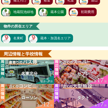
備え付け
敷金
礼金
眉山
地蔵院池緑地
蔵本公園
初期費用
物件の所在エリア
名東町
蔵本・加茂名エリア
周辺情報と学校情報
名東北分
セブン
5
17
徒歩
分
徒歩
分
ローソン
タクト
12
7
徒歩
分
車で
分