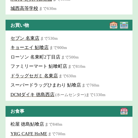
城西高等学校
まで630m
お買い物
セブン 名東店
まで530m
キョーエイ 鮎喰店
まで900m
ローソン 名東町2丁目店
まで500m
ファミリーマート 鮎喰町店
まで810m
ドラッグセガミ 名東店
まで630m
スーパードラッグひまわり 鮎喰店
まで760m
DCMダイキ 徳島西店
(ホームセンター)まで1330m
お食事
松屋 徳島鮎喰店
まで840m
YRG CAFE HoME
まで700m