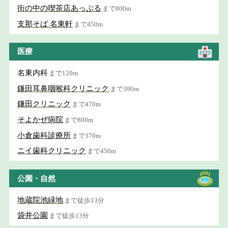
街の中の喫茶店あっぷる
まで800m
支那そば 名東軒
まで450m
医療
名東内科
まで120m
鎌田耳鼻咽喉科クリニック
まで390m
鎌田クリニック
まで470m
そよかぜ病院
まで800m
小倉歯科診療所
まで370m
ニイ歯科クリニック
まで450m
公園・自然
地蔵院池緑地
まで徒歩13分
袋井公園
まで徒歩13分