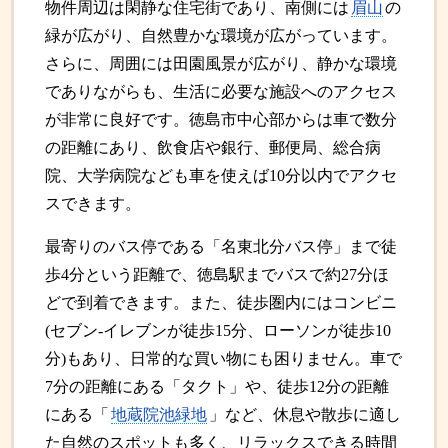
物件周辺は閑静な住宅街であり、南側には
眉山
の
緑が広がり、自然豊かな環境が広がっています。
さらに、周囲には田園風景が広がり、静かな環境
でありながらも、生活に必要な施設へのアクセス
が非常に良好です。徳島市中心部からは車で数分
の距離にあり、飲食店や銀行、郵便局、総合病
院、大学病院なども車を使えば10分以内でアクセ
スできます。
最寄りのバス停である「名東北分バス停」まで徒
歩4分という距離で、徳島駅までバスで約27分ほ
どで到着できます。また、徒歩圏内にはコンビニ
(セブン-イレブンが徒歩15分、ローソンが徒歩10
分)もあり、日常的な買い物にも困りません。車で
7分の距離にある「タクト」や、徒歩12分の距離
にある「
地蔵院池緑地
」など、休息や散歩に適し
た自然のスポットも多く、リラックスできる時間