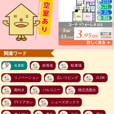
関連ワード
名東町
鉄骨造
駐車場
リノベーション
広いリビング
2LDK
南向き
バルコニー
独立洗面台
TVドアホン
シューズボックス