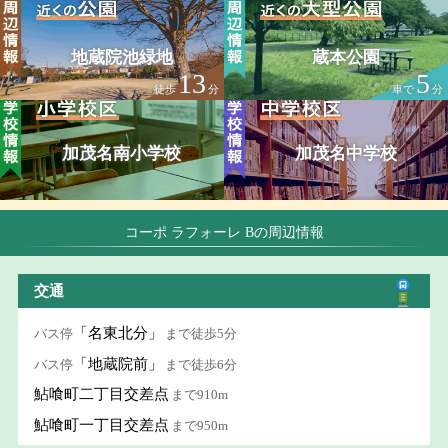
地蔵院池緑地
蔵本公園
13
5
徒歩
分
車で
分
加茂名南小学校
加茂名中学校
コーポ ラフォーレ Bの周辺情報
交通
「名東北分」
バス停
まで徒歩5分
「地蔵院前」
バス停
まで徒歩6分
鮎喰町二丁目交差点
まで910m
鮎喰町一丁目交差点
まで950m