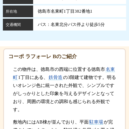
徳島市名東町1丁目382番地1
所在地
バス：名東北分バス停より徒歩5分
交通機関
コーポ ラフォーレ Bのご紹介
この物件は、徳島市の西端に位置する徳島市
名東
町
1丁目にある、
鉄骨造
の3階建て建物です。明る
いオレンジ色に統一された外観で、シンプルです
がしっかりとした印象を与えるデザインとなって
おり、周囲の環境との調和も感じられる外観で
す。
敷地内にはAB棟が並んでおり、平面
駐車場
が完