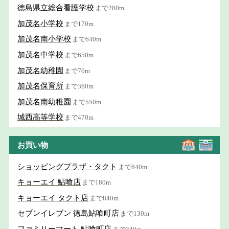
徳島県立総合看護学校
まで280m
加茂名小学校
まで170m
加茂名南小学校
まで640m
加茂名中学校
まで650m
加茂名幼稚園
まで70m
加茂名保育所
まで360m
加茂名南幼稚園
まで550m
城西高等学校
まで470m
お買い物
ショッピングプラザ・タクト
まで840m
キョーエイ 鮎喰店
まで180m
キョーエイ タクト店
まで840m
セブンイレブン 徳島鮎喰町店
まで130m
ファミリーマート 鮎喰町店