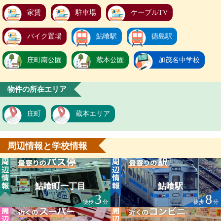
家賃
駐車場
ケーブルTV
バイク置場
鮎喰駅
徳島駅
庄町南公園
蔵本公園
加茂名中学校
物件の所在エリア
庄町
蔵本エリア
周辺情報と学校情報
鮎喰町一丁目
鮎喰駅
3
8
徒歩
分
徒歩
分