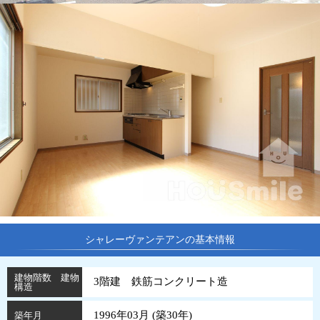
シャレーヴァンテアンの基本情報
建物階数 建物
3階建 鉄筋コンクリート造
構造
1996年03月 (
築
30
年
)
築年月