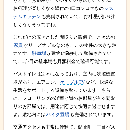
りとしたお部屋が作りやすいのも嬉しいですね。
お料理が楽しくなる壁付の3口コンロ付きの
シス
テムキッチン
も完備されていて、お料理が捗り楽
しくなりそうですね。
これだけの広々とした間取りと設備で、月々のお
家賃
がリーズナブルなのも、この物件の大きな魅
力です。
駐車場
が建物に隣接して整備されてい
て、2台目の駐車場も月額料金で確保可能です。
バストイレは別々になっており、室内に洗濯機置
場があり、エアコン、
ケーブルTV
など、快適な
生活をサポートする設備も整っています。さら
に、フローリングの洋室と畳のお部屋が有る間取
りのお部屋では、用途に応じて快適に過ごせます
よ。敷地内には
バイク置場
も完備されています。
交通アクセスも非常に便利で、鮎喰町一丁目バス