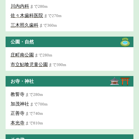
川内内科
まで280m
佐々木歯科医院
まで270m
三木照久歯科
まで360m
公園・自然
庄町南公園
まで280m
市立鮎喰児童公園
まで390m
お寺・神社
教誓寺
まで280m
加茂神社
まで700m
正善寺
まで740m
本光寺
まで810m