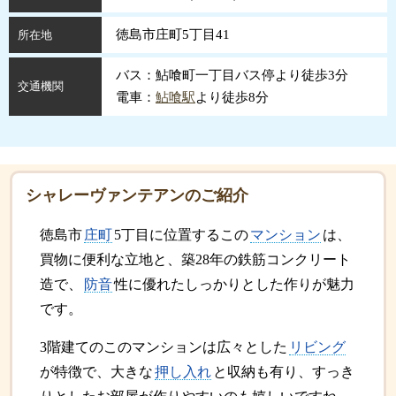
徳島市庄町5丁目41
所在地
バス：鮎喰町一丁目バス停より徒歩3分
交通機関
電車：
鮎喰駅
より徒歩8分
シャレーヴァンテアンのご紹介
徳島市
庄町
5丁目に位置するこの
マンション
は、
買物に便利な立地と、築28年の鉄筋コンクリート
造で、
防音
性に優れたしっかりとした作りが魅力
です。
3階建てのこのマンションは広々とした
リビング
が特徴で、大きな
押し入れ
と収納も有り、すっき