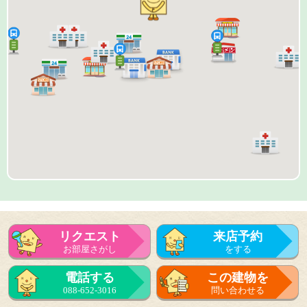
リクエスト
来店予約
お部屋さがし
をする
来店予約
電話する
この建物を
をする
088-652-3016
問い合わせる