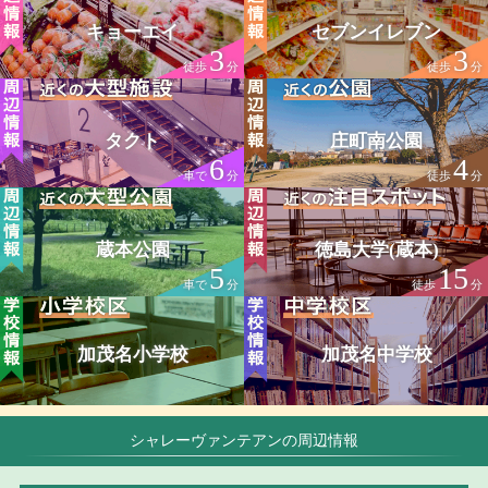
キョーエイ
セブンイレブン
3
3
徒歩
分
徒歩
分
タクト
庄町南公園
6
4
車で
分
徒歩
分
蔵本公園
徳島大学(蔵本)
5
15
車で
分
徒歩
分
加茂名小学校
加茂名中学校
シャレーヴァンテアンの周辺情報