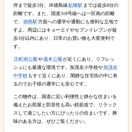
停まで徒歩3分、JR徳島線
鮎喰駅
までは徒歩8分の
距離です。また、国道318号線へは一区画の距離
で、
徳島駅
方面への通学や通勤にも便利な立地で
すよ。周辺にはキョーエイやセブンイレブンが徒
歩3分以内にあり、日常のお買い物も大変便利で
す。
庄町南公園
や
蔵本公園
が近くにあり、リフレッ
シュにも最適な環境です。加茂名小学校や
加茂名
中学校
もすぐ近くにあり、閑静な住宅街の中に有
るのでお子様の通学にも安心です。
この物件は、国道に近い利便性と静かな住まいを
備えたお部屋と防音性も高い鉄筋造で、リラック
スして過ごしたい方にぴったりの住まいです。興
味のある方は、ぜひご覧ください。