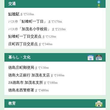
交通
鮎喰駅
まで510m
「鮎喰町一丁目」
バス停
まで170m
「加茂名小学校前」
バス停
まで210m
鮎喰町一丁目交差点
まで120m
庄町四丁目交差点
まで340m
暮らし・文化
徳島庄町郵便局
まで130m
徳島大正銀行 加茂名支店
まで160m
JA徳島市 加茂名支所
まで180m
徳島名西警察署
まで480m
教育