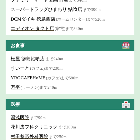
まで340m
スーパードラッグひまわり 鮎喰店
まで390m
DCMダイキ 徳島西店
(ホームセンター)まで520m
エディオン タクト店
(家電)まで840m
お食事
松屋 徳島鮎喰店
まで240m
すいーと
(カフェ)まで230m
YRGCAFEHoME
(カフェ)まで590m
万平
(ラーメン)まで240m
医療
湯浅医院
まで90m
花川皮フ科クリニック
まで200m
村田整形外科医院
まで250m