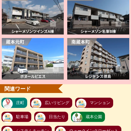
関連ワード
庄町
広いリビング
マンション
駐車場
日当たり
蔵本公園
システムキッチン
ウォークインクローゼット