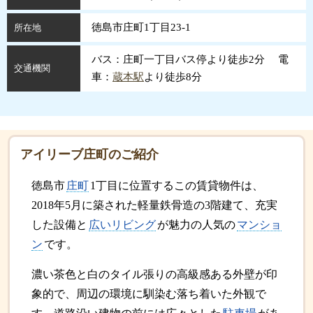
徳島市庄町1丁目23-1
所在地
バス：庄町一丁目バス停より徒歩2分 電
交通機関
車：
蔵本駅
より徒歩8分
アイリーブ庄町のご紹介
徳島市
庄町
1丁目に位置するこの賃貸物件は、
2018年5月に築された軽量鉄骨造の3階建て、充実
した設備と
広いリビング
が魅力の人気の
マンショ
ン
です。
濃い茶色と白のタイル張りの高級感ある外壁が印
象的で、周辺の環境に馴染む落ち着いた外観で