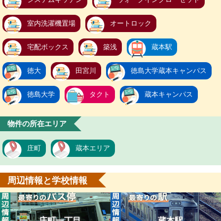
室内洗濯機置場
オートロック
宅配ボックス
築浅
蔵本駅
徳大
田宮川
徳島大学蔵本キャンパス
徳島大学
タクト
蔵本キャンパス
物件の所在エリア
庄町
蔵本エリア
周辺情報と学校情報
庄町一丁目
蔵本駅