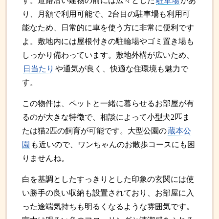
す。道路沿い建物の前には広々とした
駐車場
があ
り、月額で利用可能で、2台目の駐車場も利用可
能なため、日常的に車を使う方に非常に便利です
よ。敷地内には屋根付きの駐輪場やゴミ置き場も
しっかり備わっています。敷地外構が広いため、
日当たり
や通気が良く、快適な住環境も魅力で
す。
この物件は、ペットと一緒に暮らせるお部屋が有
るのが大きな特徴で、相談によって小型犬2匹ま
たは猫2匹の飼育が可能です。大型公園の
蔵本公
園
も近いので、ワンちゃんのお散歩コースにも困
りませんね。
白を基調としたすっきりとした印象の玄関には使
い勝手の良い収納も設置されており、お部屋に入
った途端気持ちも明るくなるような雰囲気です。