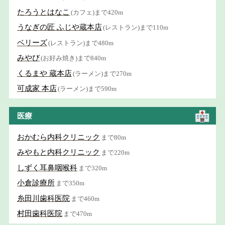
たろうとはなこ
(カフェ)まで420m
うなぎの匠 ふじや蔵本店
(レストラン)まで110m
ベリーズ
(レストラン)まで480m
みやび
(お好み焼き)まで840m
くるまや 蔵本店
(ラーメン)まで270m
可成家 本店
(ラーメン)まで590m
医療
おかむら内科クリニック
まで80m
みやもと内科クリニック
まで220m
しずく耳鼻咽喉科
まで320m
小倉診療所
まで350m
糸田川歯科医院
まで460m
村田歯科医院
まで470m