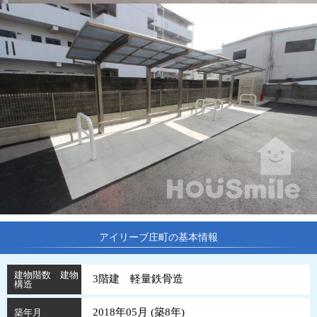
アイリーブ庄町の基本情報
建物階数 建物
3階建 軽量鉄骨造
構造
2018年05月 (
築
8
年
)
築年月