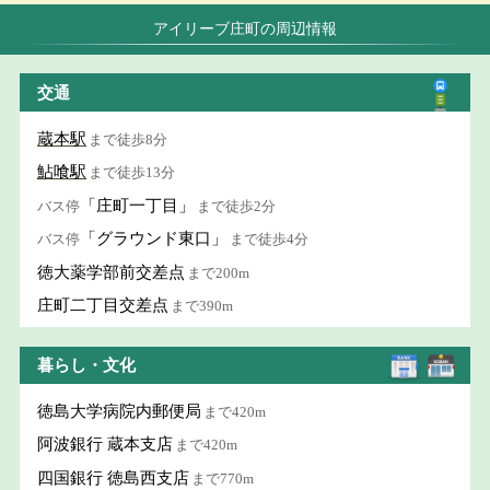
アイリーブ庄町の周辺情報
交通
蔵本駅
まで徒歩8分
鮎喰駅
まで徒歩13分
「庄町一丁目」
バス停
まで徒歩2分
「グラウンド東口」
バス停
まで徒歩4分
徳大薬学部前交差点
まで200m
庄町二丁目交差点
まで390m
暮らし・文化
徳島大学病院内郵便局
まで420m
阿波銀行 蔵本支店
まで420m
四国銀行 徳島西支店
まで770m