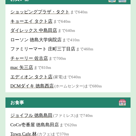
ショッピングプラザ・タクト
まで640m
キョーエイ タクト店
まで640m
ダイレックス 中島田店
まで640m
ローソン 徳島大学病院店
まで410m
ファミリーマート 庄町三丁目店
まで460m
チャーリー 佐古店
まで700m
mac 矢三店
まで810m
エディオン タクト店
(家電)まで640m
DCMダイキ 徳島西店
(ホームセンター)まで680m
お食事
ジョイフル 徳島島田
(ファミレス)まで740m
CoCo壱番屋 徳島島田店
まで620m
Town Cafe 林
(カフェ)まで370m