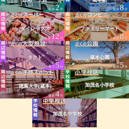
2
8
徒歩
分
徒歩
分
ダイレックス
ファミリーマート
12
8
徒歩
分
徒歩
分
タクト
蔵本公園
5
5
車で
分
徒歩
分
加茂名小学校
徳島大学(蔵本)
4
徒歩
分
加茂名中学校