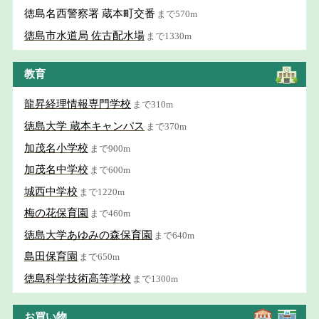
徳島名西警察署 蔵本町交番
まで570m
徳島市水道局 佐古配水場
まで1330m
教育
龍昇経理情報専門学校
まで310m
徳島大学 蔵本キャンパス
まで370m
加茂名小学校
まで900m
加茂名中学校
まで600m
城西中学校
まで1220m
梅の花保育園
まで460m
徳島大学あゆみの森保育園
まで640m
島田保育園
まで650m
徳島科学技術高等学校
まで1300m
お買い物