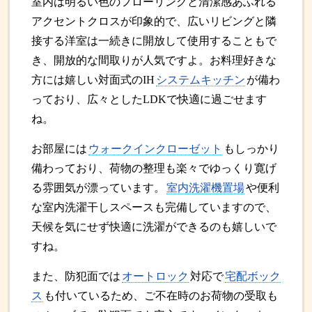
室内は明るい色のフローリングと清潔感あふれる
アクセントクロスが印象的で、広いリビングと隣
接する洋室は一続きに開放して使用することもで
き、開放的な間取りが人気ですよ。お料理好きな
方には嬉しい対面式のIH
システムキッチン
が備わ
っており、広々としたLDKで快適に過ごせます
ね。
お部屋には
ウォークインクローゼット
もしっかり
備わっており、荷物の整理も楽々でゆっくり寛げ
る雰囲気が漂っています。
室内洗濯機置場
や便利
な室内洗濯干しスペースも完備していますので、
天候を気にせず快適に洗濯ができるのも嬉しいで
すね。
また、防犯面では
オートロック
対応で
宅配ボック
ス
も付いているため、ご不在時のお荷物の受取も