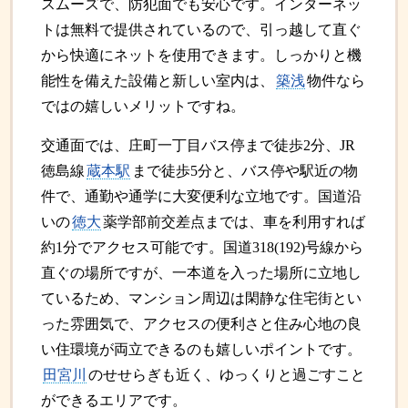
スムーズで、防犯面でも安心です。インターネッ
トは無料で提供されているので、引っ越して直ぐ
から快適にネットを使用できます。しっかりと機
能性を備えた設備と新しい室内は、
築浅
物件なら
ではの嬉しいメリットですね。
交通面では、庄町一丁目バス停まで徒歩2分、JR
徳島線
蔵本駅
まで徒歩5分と、バス停や駅近の物
件で、通勤や通学に大変便利な立地です。国道沿
いの
徳大
薬学部前交差点までは、車を利用すれば
約1分でアクセス可能です。国道318(192)号線から
直ぐの場所ですが、一本道を入った場所に立地し
ているため、マンション周辺は閑静な住宅街とい
った雰囲気で、アクセスの便利さと住み心地の良
い住環境が両立できるのも嬉しいポイントです。
田宮川
のせせらぎも近く、ゆっくりと過ごすこと
ができるエリアです。