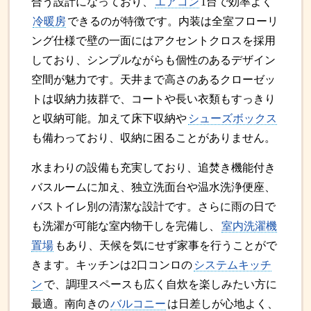
合う設計になっており、
エアコン
1台で効率よく
冷暖房
できるのが特徴です。内装は全室フローリ
ング仕様で壁の一面にはアクセントクロスを採用
しており、シンプルながらも個性のあるデザイン
空間が魅力です。天井まで高さのあるクローゼッ
トは収納力抜群で、コートや長い衣類もすっきり
と収納可能。加えて床下収納や
シューズボックス
も備わっており、収納に困ることがありません。
水まわりの設備も充実しており、追焚き機能付き
バスルームに加え、独立洗面台や温水洗浄便座、
バストイレ別の清潔な設計です。さらに雨の日で
も洗濯が可能な室内物干しを完備し、
室内洗濯機
置場
もあり、天候を気にせず家事を行うことがで
きます。キッチンは2口コンロの
システムキッチ
ン
で、調理スペースも広く自炊を楽しみたい方に
最適。南向きの
バルコニー
は日差しが心地よく、