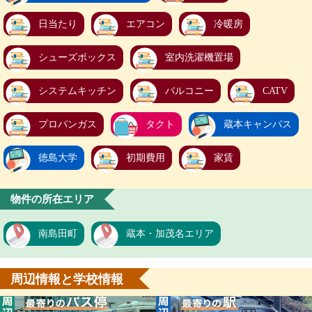
日当たり
エアコン
冷暖房
シューズボックス
室内洗濯機置場
システムキッチン
バルコニー
CATV
プロパンガス
タクト
蔵本キャンパス
徳島大学
初期費用
家賃
物件の所在エリア
南島田町
蔵本・加茂名エリア
周辺情報と学校情報