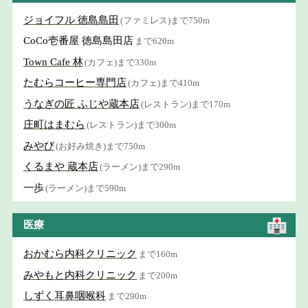
ジョイフル 徳島島田
(ファミレス)まで750m
CoCo壱番屋 徳島島田店
まで620m
Town Cafe 林
(カフェ)まで330m
たむらコーヒー専門店
(カフェ)まで410m
うなぎの匠 ふじや蔵本店
(レストラン)まで170m
庄町はまむら
(レストラン)まで300m
みやび
(お好み焼き)まで750m
くるまや 蔵本店
(ラーメン)まで290m
一歩
(ラーメン)まで590m
医療
おかむら内科クリニック
まで160m
みやもと内科クリニック
まで200m
しずく耳鼻咽喉科
まで290m