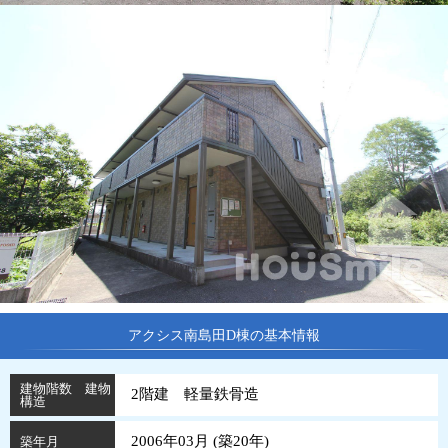
アクシス南島田D棟の基本情報
建物階数 建物
2階建 軽量鉄骨造
構造
2006年03月 (
築
20
年
)
築年月