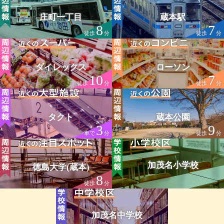
庄町一丁目
蔵本駅
8
7
徒歩
分
徒歩
分
ダイレックス
ローソン
10
7
徒歩
分
徒歩
分
タクト
蔵本公園
3
9
車で
分
徒歩
分
加茂名小学校
徳島大学(蔵本)
8
徒歩
分
加茂名中学校