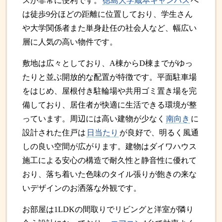
スが非常に便利です。
徳島大学蔵本キャンパス
へ
は徒歩9分ほどの距離に位置しており、学生さん
や大学関係者また単身赴任の社会人など、幅広い
層に人気の高い物件です。
敷地は広々としており、A棟からD棟までがゆっ
たりと並ぶ開放的な配置が特徴です。平面駐車場
をはじめ、屋根付き駐輪場や共用ゴミ置き場を完
備しており、居住者が快適に生活できる環境が整
っています。周辺には高い建物が少なく
南向き
に
設計された住戸は
日当たり
が良好で、明るく風通
しの良い空間が広がります。建物はダイワハウス
施工による安心の構造で耐久性と静音性に優れて
おり、落ち着いた色味のタイル張りが飽きの来な
いデザインのお洒落な外観です。
お部屋は1LDKの間取りでリビングと洋室が隣り