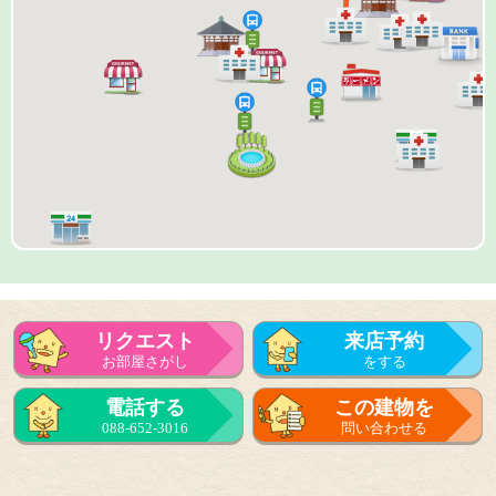
リクエスト
来店予約
お部屋さがし
をする
来店予約
電話する
この建物を
をする
088-652-3016
問い合わせる
フォーム
で問い合せる