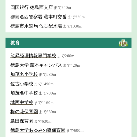
四国銀行 徳島西支店
まで740m
徳島名西警察署 蔵本町交番
まで550m
徳島市水道局 佐古配水場
まで1330m
教育
龍昇経理情報専門学校
まで260m
徳島大学 蔵本キャンパス
まで420m
加茂名小学校
まで980m
佐古小学校
まで1490m
加茂名中学校
まで700m
城西中学校
まで1160m
梅の花保育園
まで380m
島田保育園
まで630m
徳島大学あゆみの森保育園
まで690m