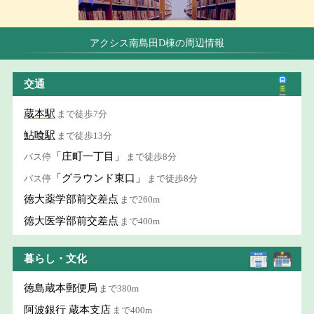
アクシス南島田D棟の周辺情報
交通
蔵本駅
まで徒歩7分
鮎喰駅
まで徒歩13分
「庄町一丁目」
バス停
まで徒歩8分
「グラウンド東口」
バス停
まで徒歩8分
徳大薬学部前交差点
まで260m
徳大医学部前交差点
まで400m
暮らし・文化
徳島蔵本郵便局
まで380m
阿波銀行 蔵本支店
まで400m