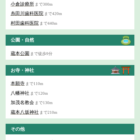
小倉診療所
まで300m
糸田川歯科医院
まで420m
村田歯科医院
まで440m
公園・自然
蔵本公園
まで徒歩9分
お寺・神社
本願寺
まで110m
八幡神社
まで120m
加茂名教会
まで130m
蔵本八坂神社
まで210m
その他