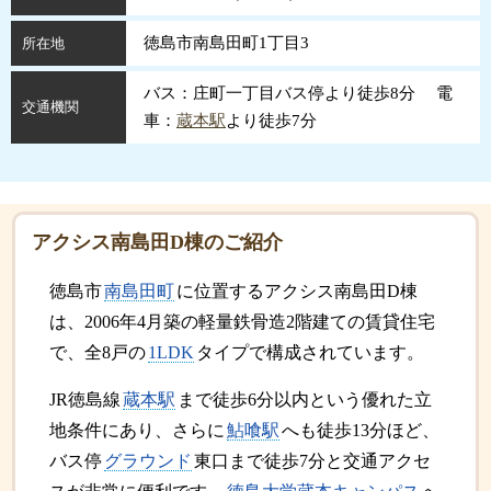
徳島市南島田町1丁目3
所在地
バス：庄町一丁目バス停より徒歩8分 電
交通機関
車：
蔵本駅
より徒歩7分
アクシス南島田D棟のご紹介
徳島市
南島田町
に位置するアクシス南島田D棟
は、2006年4月築の軽量鉄骨造2階建ての賃貸住宅
で、全8戸の
1LDK
タイプで構成されています。
JR徳島線
蔵本駅
まで徒歩6分以内という優れた立
地条件にあり、さらに
鮎喰駅
へも徒歩13分ほど、
バス停
グラウンド
東口まで徒歩7分と交通アクセ