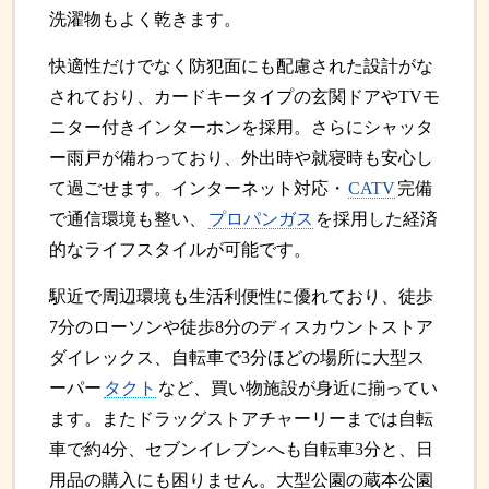
洗濯物もよく乾きます。
快適性だけでなく防犯面にも配慮された設計がな
されており、カードキータイプの玄関ドアやTVモ
ニター付きインターホンを採用。さらにシャッタ
ー雨戸が備わっており、外出時や就寝時も安心し
て過ごせます。インターネット対応・
CATV
完備
で通信環境も整い、
プロパンガス
を採用した経済
的なライフスタイルが可能です。
駅近で周辺環境も生活利便性に優れており、徒歩
7分のローソンや徒歩8分のディスカウントストア
ダイレックス、自転車で3分ほどの場所に大型ス
ーパー
タクト
など、買い物施設が身近に揃ってい
ます。またドラッグストアチャーリーまでは自転
車で約4分、セブンイレブンへも自転車3分と、日
用品の購入にも困りません。大型公園の蔵本公園