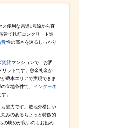
セス便利な県道1号線から直
階建て鉄筋コンクリート造
防音
性の高さを誇るしっかり
ズ賃貸
マンションで、お洒
メリットです。敷金礼金が
件が蔵本エリアで実現できま
群の立地条件で、
インターネ
です。
さも魅力です。敷地外構はゆ
は丸みのあるちょっと特徴的
らの眺めが良いのもお勧め