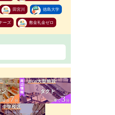
田宮川
徳島大学
ナーズ
敷金礼金ゼロ
ソン
タクト
7
3
徒歩
分
車で
分