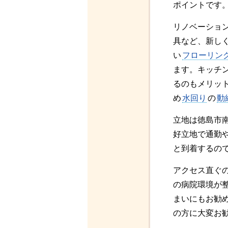
ポイントです
リノベーショ
具など、新し
い
フローリン
ます。キッチ
るのもメリッ
め
水回り
の
動
立地は徳島市南
好立地で通勤
と到着するの
アクセス直ぐ
の病院環境が
まいにもお勧
の方に大変お