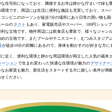
静な住宅街になっており、隣接するお寺は静かな佇まいで緑も
の環境です。周辺には生活に便利な施設も充実しており、スー
、コンビニのローソンが徒歩7分の場所にあり日常の買い物も困
モールの
タクト
もあり、家電販売店やスーパー、100円ショッ
便利な立地です。物件周辺には飲食店も豊富で、様々なジャン
勧めの立地です。またプールやテニスコート、むつみスタジア
園
が徒歩10分の距離にあるので、身体を動かすのが好きな方に
部に近く、便利な環境と静かな周辺環境が両立した人気の蔵本
ベーション
で生まれ変わった快適な住環境が魅力の
デザイナー
ルなお家賃も魅力、新生活をスタートする方に嬉しい条件が満
わせください。