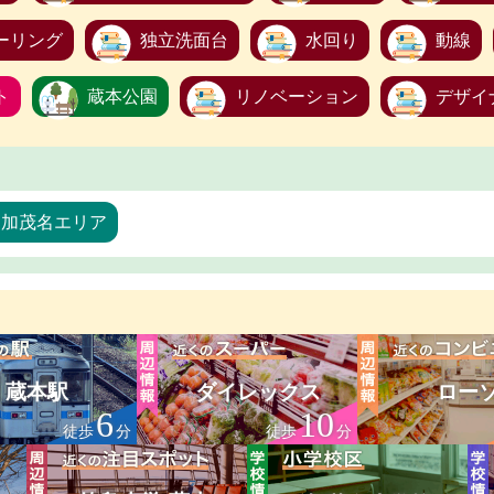
ーリング
独立洗面台
水回り
動線
ト
蔵本公園
リノベーション
デザイ
・加茂名エリア
蔵本駅
ダイレックス
ロー
6
10
徒歩
分
徒歩
分