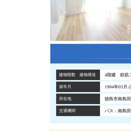
建物階数 建物構造
4階建 鉄筋
築年月
1984年03月 (
所在地
徳島市南島田
交通機関
バス：南島田