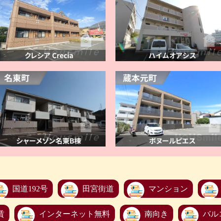
国道192号
田宮街道
マンション
賃
インターネット無料
南向き
バル