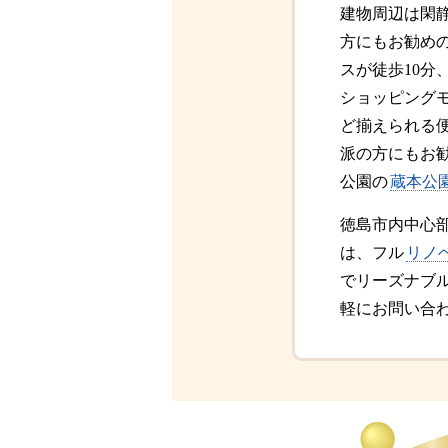
建物周辺は閑
方にもお勧め
スが徒歩10分
ショッピング
ど揃えられる
派の方にもお
公園の
蔵本公
徳島市内中心
は、フル
リノ
でリーズナブ
軽にお問い合