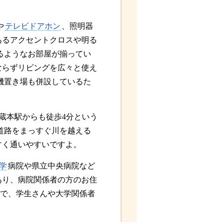
や
テレビドアホン
、照明器
あるアクセントクロスや明る
るようなお部屋が揃ってい
ならずリビングを広々と使え
機置き場も併設しているた
蔵本駅からも徒歩4分という
道路をまっすぐ川を越える
すく通いやすいですよ。
学
病院や県立中央病院など
あり、病院関係者の方のお住
離で、学生さんや大学関係者