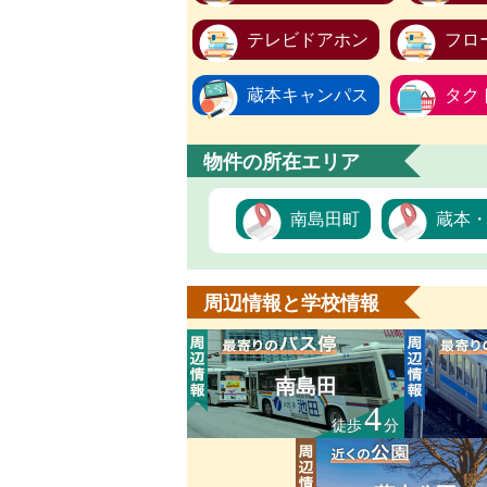
テレビドアホン
フロ
蔵本キャンパス
タク
物件の所在エリア
南島田町
蔵本
周辺情報と学校情報
南島田
4
徒歩
分