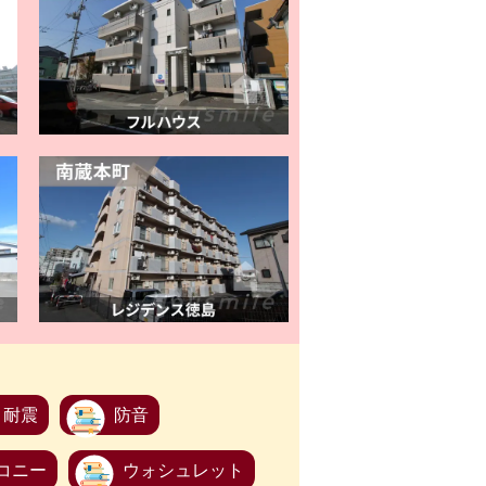
耐震
防音
コニー
ウォシュレット