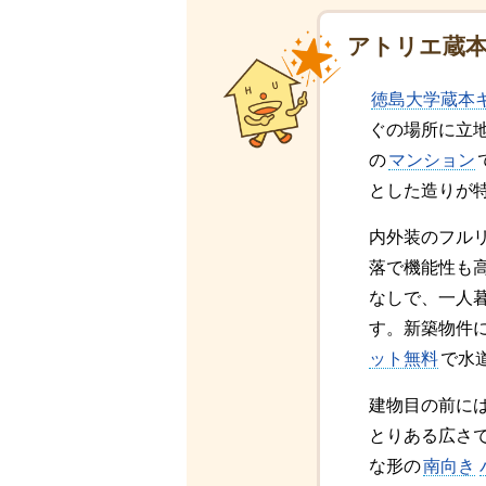
アトリエ蔵
徳島大学蔵本
ぐの場所に立
の
マンション
とした造りが
内外装のフル
落で機能性も
なしで、一人
す。新築物件
ット無料
で水
建物目の前に
とりある広さ
な形の
南向き