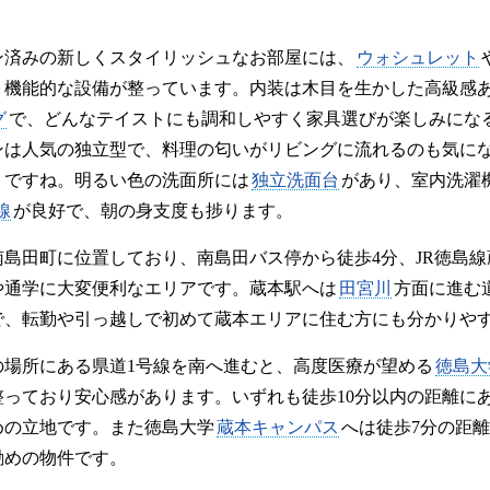
。
ン済みの新しくスタイリッシュなお部屋には、
ウォシュレット
く機能的な設備が整っています。内装は木目を生かした高級感
グ
で、どんなテイストにも調和しやすく家具選びが楽しみにな
ンは人気の独立型で、料理の匂いがリビングに流れるのも気に
トですね。明るい色の洗面所には
独立洗面台
があり、室内洗濯
線
が良好で、朝の身支度も捗ります。
島田町に位置しており、南島田バス停から徒歩4分、JR徳島線
や通学に大変便利なエリアです。蔵本駅へは
田宮川
方面に進む
で、転勤や引っ越しで初めて蔵本エリアに住む方にも分かりや
の場所にある県道1号線を南へ進むと、高度医療が望める
徳島大
整っており安心感があります。いずれも徒歩10分以内の距離に
めの立地です。また徳島大学
蔵本キャンパス
へは徒歩7分の距
勧めの物件です。