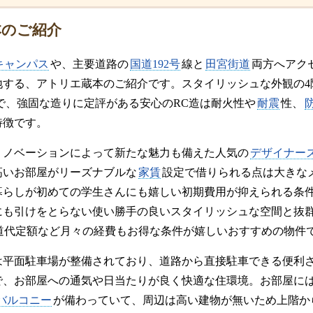
本のご紹介
キャンパス
や、主要道路の
国道192号
線と
田宮街道
両方へアク
地する、アトリエ蔵本のご紹介です。スタイリッシュな外観の4
で、強固な造りに定評がある安心のRC造は耐火性や
耐震
性、
特徴です。
リノベーションによって新たな魅力も備えた人気の
デザイナー
高いお部屋がリーズナブルな
家賃
設定で借りられる点は大きな
暮らしが初めての学生さんにも嬉しい初期費用が抑えられる条
にも引けをとらない使い勝手の良いスタイリッシュな空間と抜
道代定額など月々の経費もお得な条件が嬉しいおすすめの物件
は平面駐車場が整備されており、道路から直接駐車できる便利
で、お部屋への通気や日当たりが良く快適な住環境。お部屋に
バルコニー
が備わっていて、周辺は高い建物が無いため上階か