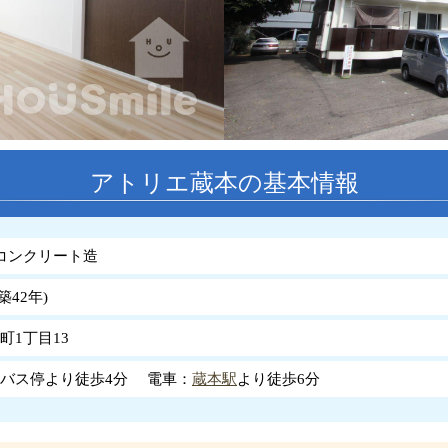
アトリエ蔵本の基本情報
コンクリート造
築
42
年
)
町1丁目13
バス停より徒歩4分 電車：
蔵本駅
より徒歩6分