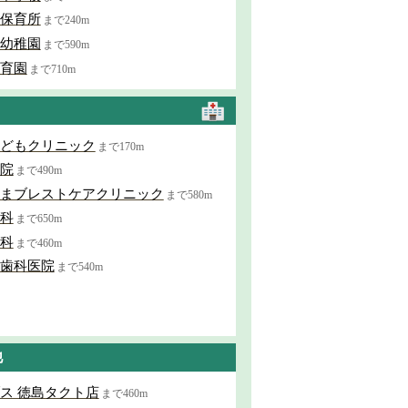
保育所
まで240m
幼稚園
まで590m
育園
まで710m
どもクリニック
まで170m
院
まで490m
まブレストケアクリニック
まで580m
科
まで650m
科
まで460m
歯科医院
まで540m
他
ス 徳島タクト店
まで460m