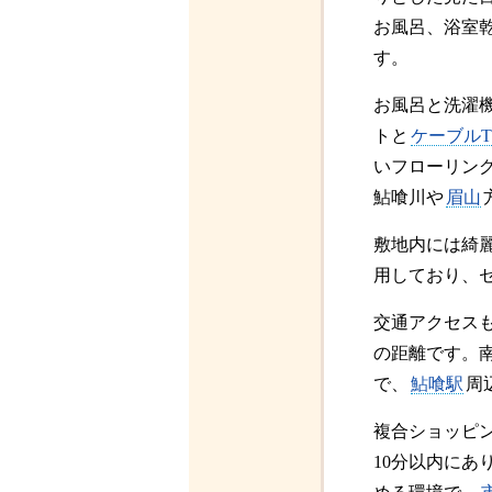
お風呂、浴室
す。
お風呂と洗濯
トと
ケーブルT
いフローリン
鮎喰川や
眉山
敷地内には綺
用しており、
交通アクセスも
の距離です。
で、
鮎喰駅
周
複合ショッピ
10分以内に