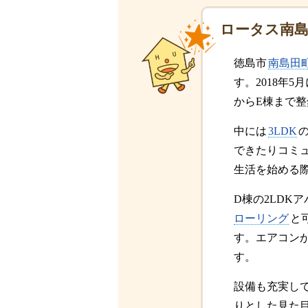
ロータス南島
徳島市
南島田
す。2018年
からE棟まで
中には
3LDK
できたりコミ
生活を始める
D棟の2LDK
ローリング
と
す。エアコン
す。
設備も充実し
りとした見た