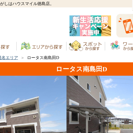
さがしはハウスマイル徳島店。
茂名エリア
ロータス南島田D
ロータス南島田D