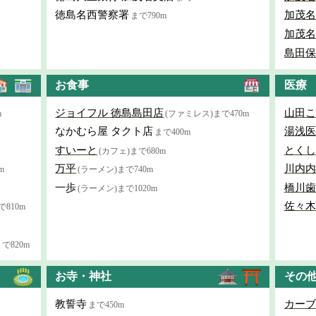
徳島名西警察署
加茂名
まで790m
加茂名
島田保
お食事
医療
ジョイフル 徳島島田店
山田こ
m
(ファミレス)まで470m
なかむら屋 タクト店
湯浅医
まで400m
すいーと
とくし
(カフェ)まで680m
万平
川内内
m
(ラーメン)まで740m
一歩
橋川歯
(ラーメン)まで1020m
佐々木
で810m
で820m
お寺・神社
その
教誓寺
カーブ
まで450m