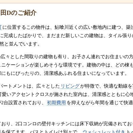
田Dのご紹介
町
に位置するこの物件は、鮎喰川近くの広い敷地内に建つ、築
5月に完成したばかりで、まだまだ新しいこの建物は、タイル張
整然と並んでいます。
の広々とした間取りの建物も有り、お子さん連れでお住まいの
ュニケーションが楽しめそうな環境です。建物の中は、どの棟
際にもにぴったりの、清潔感あふれる住まいになっています。
アパートメントは、広々とした
リビング
が特徴で、快適な動線を
可愛いアクセントクロスが施された室内は、清潔感とともに心
が2台設置されており、
初期費用
を抑えながら年間を通じて快適
ており、2口コンロの壁付キッチンには床下収納が完備されてお
目を保てます。バスとトイレは別々で、
ウォシュレット付き
ト