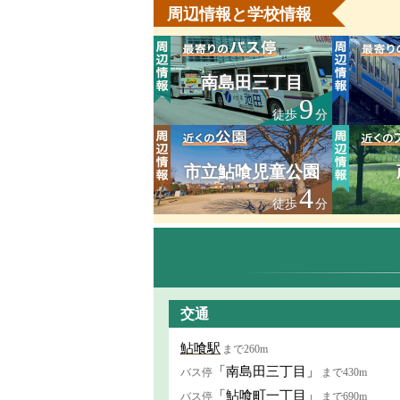
周辺情報と学校情報
南島田三丁目
9
徒歩
分
市立鮎喰児童公園
4
徒歩
分
交通
鮎喰駅
まで260m
「南島田三丁目」
バス停
まで430m
「鮎喰町一丁目」
バス停
まで690m