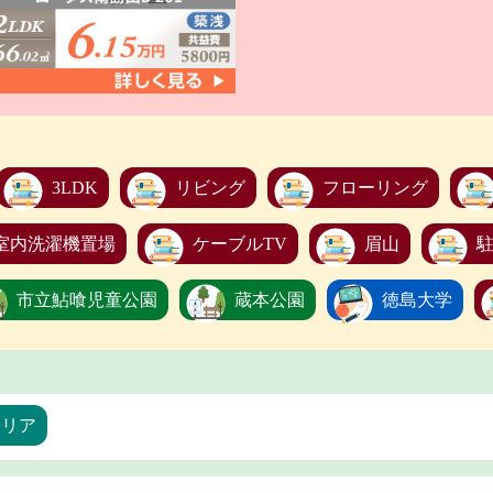
3LDK
リビング
フローリング
室内洗濯機置場
ケーブルTV
眉山
市立鮎喰児童公園
蔵本公園
徳島大学
エリア