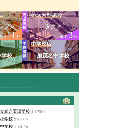
レブン
タクト
11
3
徒歩
分
車で
分
小学校
加茂名中学校
立総合看護学校
まで750m
小学校
まで530m
中学校
まで910m