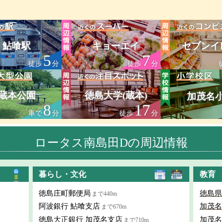
鮎喰駅
キョーエイ
セブンイ
5
7
徒歩
分
徒歩
分
蔵本公園
徳島大学(蔵本)
加茂名
8
17
車で
分
徒歩
分
ロータス南島田Dの周辺情報
暮らし・文化
教育
徳島庄町郵便局
徳島県
まで440m
阿波銀行 鮎喰支店
加茂名
まで670m
徳島大正銀行 加茂名支店
加茂名
まで710m