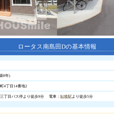
ロータス南島田Dの基本情報
築
8
年
)
町4丁目14番地2
三丁目バス停より徒歩9分 電車：
鮎喰駅
より徒歩5分