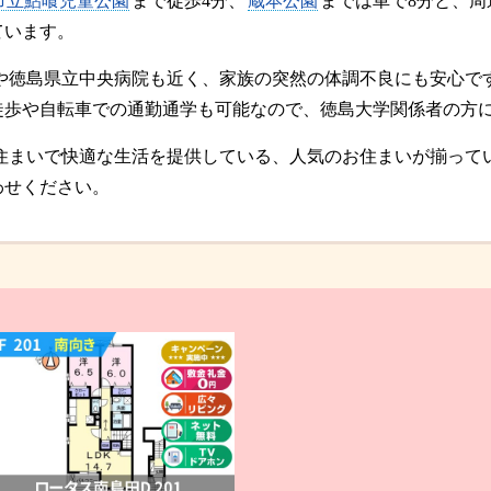
市立鮎喰児童公園
まで徒歩4分、
蔵本公園
までは車で8分と、
ています。
や徳島県立中央病院も近く、家族の突然の体調不良にも安心です
徒歩や自転車での通勤通学も可能なので、徳島大学関係者の方
住まいで快適な生活を提供している、人気のお住まいが揃って
わせください。