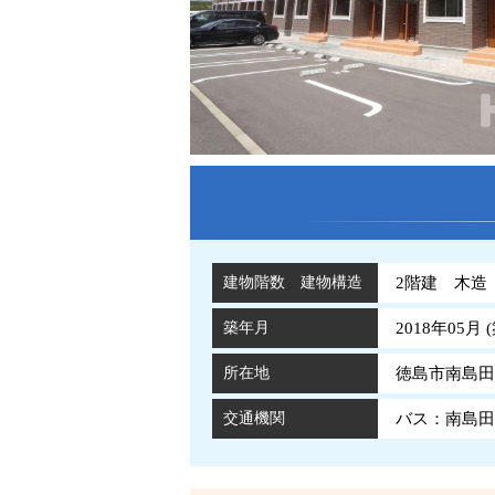
建物階数 建物構造
2階建 木造
築年月
2018年05月 (
所在地
徳島市南島田
交通機関
バス：南島田