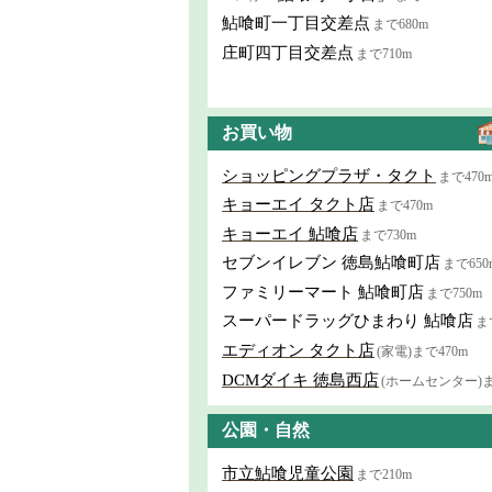
鮎喰町一丁目交差点
まで680m
庄町四丁目交差点
まで710m
お買い物
ショッピングプラザ・タクト
まで470
キョーエイ タクト店
まで470m
キョーエイ 鮎喰店
まで730m
セブンイレブン 徳島鮎喰町店
まで650
ファミリーマート 鮎喰町店
まで750m
スーパードラッグひまわり 鮎喰店
ま
エディオン タクト店
(家電)まで470m
DCMダイキ 徳島西店
(ホームセンター)ま
公園・自然
市立鮎喰児童公園
まで210m