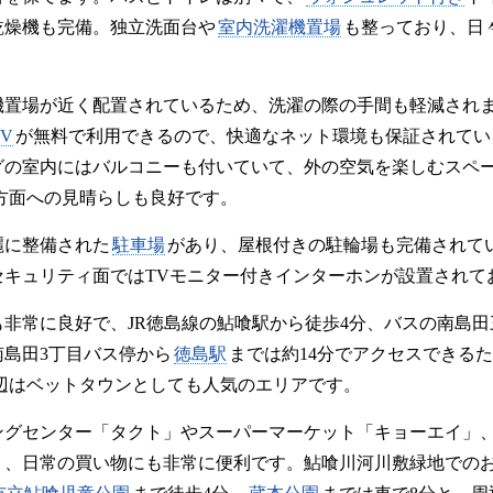
乾燥機も完備。独立洗面台や
室内洗濯機置場
も整っており、日
機置場が近く配置されているため、洗濯の際の手間も軽減され
V
が無料で利用できるので、快適なネット環境も保証されてい
グの室内にはバルコニーも付いていて、外の空気を楽しむスペ
方面への見晴らしも良好です。
麗に整備された
駐車場
があり、屋根付きの駐輪場も完備されて
セキュリティ面ではTVモニター付きインターホンが設置されて
非常に良好で、JR徳島線の鮎喰駅から徒歩4分、バスの南島田
南島田3丁目バス停から
徳島駅
までは約14分でアクセスできる
辺はベットタウンとしても人気のエリアです。
ングセンター「タクト」やスーパーマーケット「キョーエイ」
あり、日常の買い物にも非常に便利です。鮎喰川河川敷緑地での