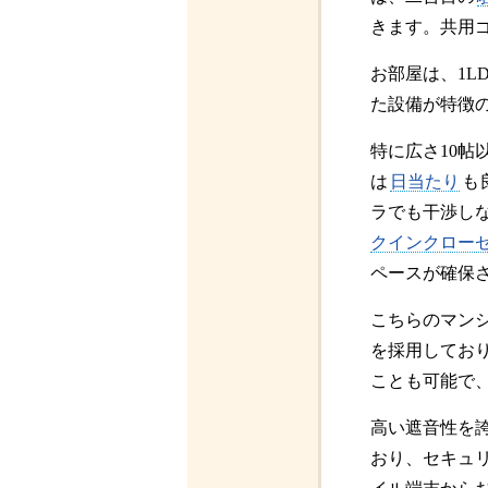
きます。共用
お部屋は、1L
た設備が特徴
特に広さ10帖
は
日当たり
も
ラでも干渉し
クインクロー
ペースが確保
こちらのマン
を採用してお
ことも可能で
高い遮音性を
おり、セキュ