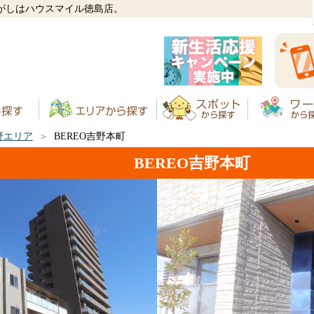
さがしはハウスマイル徳島店。
野エリア
BEREO吉野本町
BEREO吉野本町