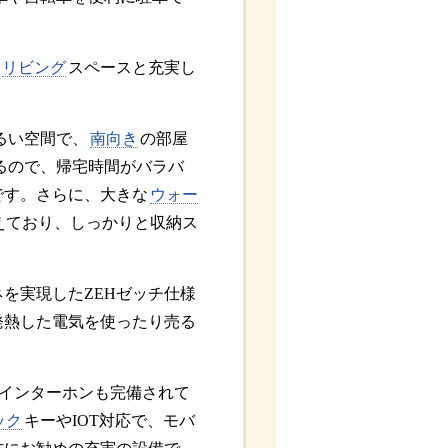
リビング
スペースと充実し
るい空間で、
南向き
の部屋
るので、帰宅時間がバラバ
です。さらに、大きな
ウォー
えており、しっかりと収納ス
を実現したZEHゼッチ仕様
発熱した電気を使ったり売る
付インターホンも完備されて
ック
キーやIOT対応で、モバ