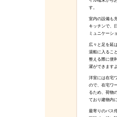
イル端末から
す。
室内の設備も
キッチンで、
ミュニケーシ
広々と足を延
湯船に入るこ
整える際に便
濯ができます
洋室には在宅
ので、在宅ワ
るため、荷物
ており建物内
最寄りのバス停