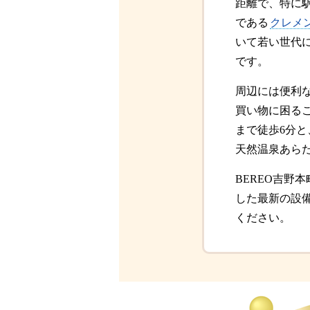
距離で、特に
である
クレメ
いて若い世代
です。
周辺には便利
買い物に困る
まで徒歩6分
天然温泉あら
BEREO吉
した最新の設
ください。