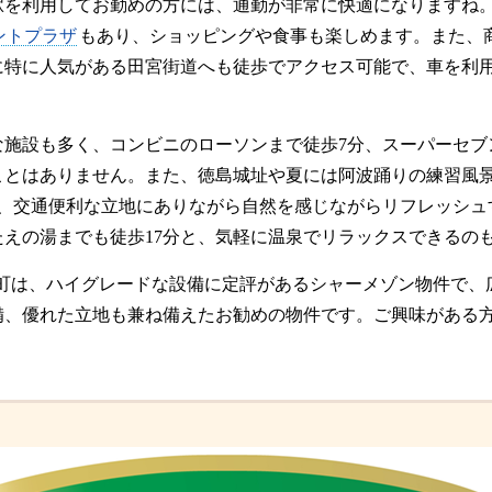
駅を利用してお勤めの方には、通勤が非常に快適になりますね
ントプラザ
もあり、ショッピングや食事も楽しめます。また、
に特に人気がある田宮街道へも徒歩でアクセス可能で、車を利
な施設も多く、コンビニのローソンまで徒歩7分、スーパーセブ
ことはありません。また、徳島城址や夏には阿波踊りの練習風
と、交通便利な立地にありながら自然を感じながらリフレッシュ
たえの湯までも徒歩17分と、気軽に温泉でリラックスできるの
野本町は、ハイグレードな設備に定評があるシャーメゾン物件で
備、優れた立地も兼ね備えたお勧めの物件です。ご興味がある