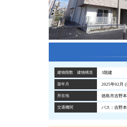
建物階数 建物構造
3階建
築年月
2025年02月 (
所在地
徳島市吉野本町
交通機関
バス：吉野本