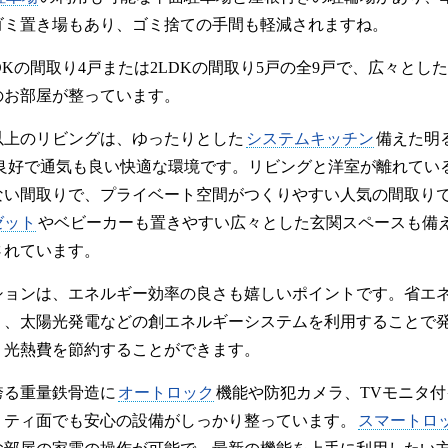
ゴミ置き場もあり、ゴミ捨ての手間も軽減されますね。
DKの間取り4戸または2LDKの間取り5戸の全9戸で、広々とした
のお部屋が整っています。
以上のリビングは、ゆったりとした
システムキッチン
備えた明
良好で通気も良い快適な環境です。リビングと洋室が離れてい
ない間取りで、プライベート空間がつくりやすい人気の間取り
ゼット
やベビーカーも置きやすい広々とした玄関スペースも備
されています。
ションは、エネルギー効率の良さも嬉しいポイントです。省エネ
り、太陽光発電などの創エネルギーシステムを利用することで
、光熱費を節約することができます。
誇る重量鉄骨造に
オートロック
機能や防犯カメラ、TVモニタ
リティ面でも安心の設備がしっかり整っています。
スマートロ