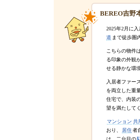
BEREO吉
2025年2月
道
まで徒歩圏
こちらの物件
る印象の外観
せる静かな環
入居者ファー
を両立した重
住宅で、内装
望を満たして
マンション
共
おり、
居住
者
は、二台目の