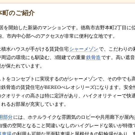
野本町のご紹介
に入居を開始した新築のマンションです。徳島市吉野本町2丁目に
内、市内中心部へのアクセスが非常に便利な立地です。
は積水ハウスが手がける賃貸住宅
シャーメゾン
で、こだわりの
が周辺の環境にも馴染む、3階建ての重量
鉄骨造
です。高い遮音
境が保たれています。
ストをコンセプトに実現するのがシャーメゾンで、その中でも
量鉄骨造の賃貸住宅がBEREOべレオシリーズになります。安
のクオリティの高さは特に定評があり、ハイクオリティーで快
くれるお部屋が充実しています。
用部分
には、ホテルライクな雰囲気のロビーや共用廊下が屋内
自慢の空間となること間違いなしのハイグレードな装いが特徴
駐車場
の利用も可能な平面駐車場と屋根付きの駐輪場があり、