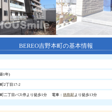
BEREO吉野本町の基本情報
築
1
年
)
2丁目17-2
町二丁目バス停より徒歩1分 電車：
徳島駅
より徒歩13分