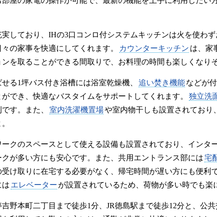
お部屋の家電の操作が可能で、最新の機能を上手に利用したい
充実しており、IHの3口コンロ付システムキッチンは火を使わ
日々の家事を快適にしてくれます。
カウンターキッチン
は、家
ョンを取ることができる間取りで、お料理の時間も楽しくなり
ばせる1坪バス付き浴槽には浴室乾燥機、
追い焚き機能
などが付
とができ、快適なバスタイムをサポートしてくれます。
独立洗
利です。また、
室内洗濯機置場
や室内物干しも設置されており
よ。
ワークのスペースとして使える設備も設置されており、インタ
ークが多い方にも安心です。また、共用エントランス部には
宅
の受け取りに在宅する必要がなく、帰宅時間が遅い方にも便利
には
エレベーター
が設置されているため、荷物が多い時でも楽
吉野本町二丁目まで徒歩1分、JR徳島駅まで徒歩12分と、公