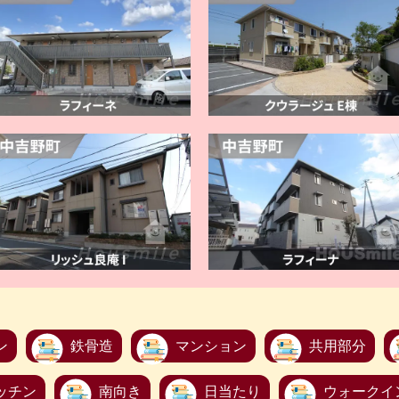
ン
鉄骨造
マンション
共用部分
ッチン
南向き
日当たり
ウォークイ