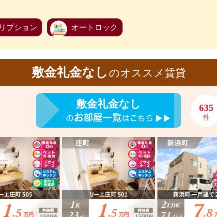
リプション
オートロック
敷金礼金なし
のオススメ賃貸
敷金礼金なし
635
件