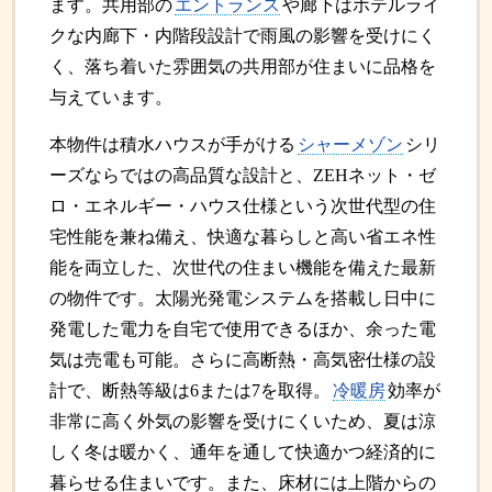
ます。共用部の
エントランス
や廊下はホテルライ
クな内廊下・内階段設計で雨風の影響を受けにく
く、落ち着いた雰囲気の共用部が住まいに品格を
与えています。
本物件は積水ハウスが手がける
シャーメゾン
シリ
ーズならではの高品質な設計と、ZEHネット・ゼ
ロ・エネルギー・ハウス仕様という次世代型の住
宅性能を兼ね備え、快適な暮らしと高い省エネ性
能を両立した、次世代の住まい機能を備えた最新
の物件です。太陽光発電システムを搭載し日中に
発電した電力を自宅で使用できるほか、余った電
気は売電も可能。さらに高断熱・高気密仕様の設
計で、断熱等級は6または7を取得。
冷暖房
効率が
非常に高く外気の影響を受けにくいため、夏は涼
しく冬は暖かく、通年を通して快適かつ経済的に
暮らせる住まいです。また、床材には上階からの