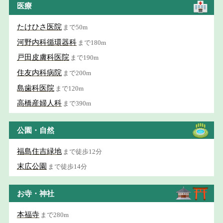
医療
たけひさ医院
まで50m
河野内科循環器科
まで180m
戸田皮膚科医院
まで190m
住友内科病院
まで200m
島歯科医院
まで120m
高橋産婦人科
まで390m
公園・自然
福島住吉緑地
まで徒歩12分
末広公園
まで徒歩14分
お寺・神社
本福寺
まで280m