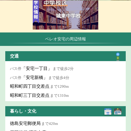
城東中学校
ベレオ安宅の周辺情報
交通
「安宅一丁目」
バス停
まで徒歩2分
「安宅新橋」
バス停
まで徒歩4分
昭和町四丁目交差点
まで1290m
昭和町三丁目交差点
まで1310m
暮らし・文化
徳島安宅郵便局
まで420m