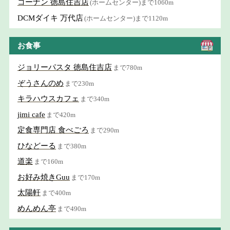
コーナン 徳島住吉店
(ホームセンター)まで1060m
DCMダイキ 万代店
(ホームセンター)まで1120m
お食事
ジョリーパスタ 徳島住吉店
まで780m
ぞうさんのめ
まで230m
キラハウスカフェ
まで340m
jimi cafe
まで420m
定食専門店 食べごろ
まで290m
ひなどーる
まで380m
道楽
まで160m
お好み焼きGuu
まで170m
太陽軒
まで400m
めんめん亭
まで490m