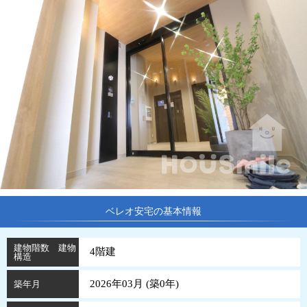
ベレオ安宅の基本情報
建物階数 建物
4階建
構造
2026年03月 (
築
0
年
)
築年月