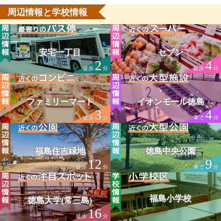
周辺情報と学校情報
安宅一丁目
セブン
2
4
徒歩
分
徒歩
分
ファミリーマート
イオンモール徳島
3
4
徒歩
分
車で
分
福島住吉緑地
徳島中央公園
12
9
徒歩
分
車で
分
福島小学校
徳島大学(常三島)
16
徒歩
分