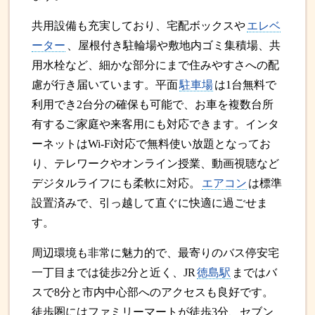
共用設備も充実しており、宅配ボックスや
エレベ
ーター
、屋根付き駐輪場や敷地内ゴミ集積場、共
用水栓など、細かな部分にまで住みやすさへの配
慮が行き届いています。平面
駐車場
は1台無料で
利用でき2台分の確保も可能で、お車を複数台所
有するご家庭や来客用にも対応できます。インタ
ーネットはWi-Fi対応で無料使い放題となってお
り、テレワークやオンライン授業、動画視聴など
デジタルライフにも柔軟に対応。
エアコン
は標準
設置済みで、引っ越して直ぐに快適に過ごせま
す。
周辺環境も非常に魅力的で、最寄りのバス停安宅
一丁目までは徒歩2分と近く、JR
徳島駅
まではバ
スで8分と市内中心部へのアクセスも良好です。
徒歩圏にはファミリーマートが徒歩3分、セブン