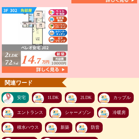
関連ワード
安宅
1LDK
2LDK
カップル
エントランス
シャーメゾン
冷暖房
積水ハウス
新築
防音