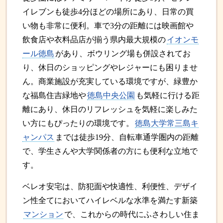
イレブンも徒歩4分ほどの場所にあり、日常の買
い物も非常に便利。車で3分の距離には映画館や
飲食店や衣料品店が揃う県内最大規模の
イオンモ
ール徳島
があり、ボウリング場も併設されてお
り、休日のショッピングやレジャーにも困りませ
ん。商業施設が充実している環境ですが、緑豊か
な福島住吉緑地や
徳島中央公園
も気軽に行ける距
離にあり、休日のリフレッシュを気軽に楽しみた
い方にもぴったりの環境です。
徳島大学常三島キ
ャンパス
までは徒歩19分、自転車通学圏内の距離
で、学生さんや大学関係者の方にも便利な立地で
す。
ベレオ安宅は、防犯面や快適性、利便性、デザイ
ン性全てにおいてハイレベルな水準を満たす新築
マンション
で、これからの時代にふさわしい住ま