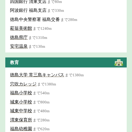
四国銀行 渭東支店
まで80m
阿波銀行 福島支店
まで330m
徳島中央警察署 福島交番
まで280m
菘翁美術館
まで1240m
徳島県庁
まで1310m
安宅温泉
まで130m
教育
徳島大学 常三島キャンパス
まで1380m
穴吹カレッジ
まで1380m
福島小学校
まで540m
城東小学校
まで800m
城東中学校
まで480m
渭東保育所
まで280m
福島幼稚園
まで620m