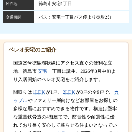
徳島市安宅1丁目
所在地
バス：安宅一丁目バス停より徒歩2分
交通機関
ベレオ安宅のご紹介
国道29号徳島環状線にアクセス直ぐの便利な立
地、徳島市
安宅
一丁目に誕生、2026年3月中旬よ
り入居開始のベレオ安宅をご紹介します。
間取りは
1LDK
が1戸、
2LDK
が8戸の全9戸で、
カ
ップル
やファミリー層向けなどお部屋をお探しの
多様な層におすすめできる物件です。構造は堅牢
な重量鉄骨造の4階建てで、防音性や耐震性に優
れており長く安心して暮らせる住まいとなってい