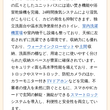
の広々としたユニットバスには追い焚き機能や浴
室乾燥機を完備。24時間換気システムにより湿気
がこもりにくく、カビの発生も抑制できます。独
立洗面台や温水洗浄便座付きのトイレ、
室内洗濯
機置場
や室内物干し設備も整っており、天候に左
右されずに洗濯できる環境です。収納力にも優れ
ており、
ウォークインクローゼット
や
土間
収
納、洗面所の棚など、用途ごとに使いやすく分け
られた収納スペースが豊富に確保されています。
セキュリティ面も高水準性能を備えており、オー
トロックやスマートロック、防犯カメラのほか、
カラーモニター付き
TVドアホン
などを完備。不
審者の侵入を未然に防ぐとともに、スマホやICカ
ードで玄関の解錠・施錠ができる
スマートロック
システムを導入し、利便性と安全性を両立してい
ます。