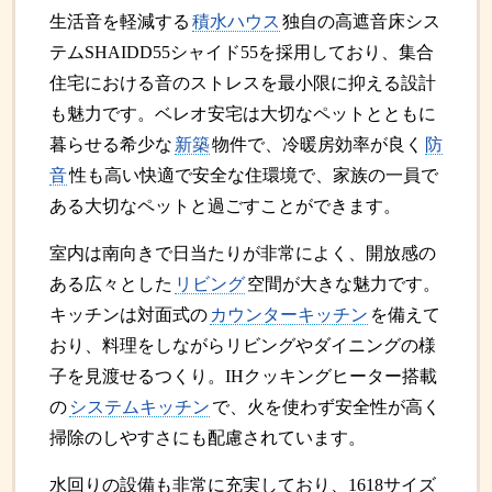
生活音を軽減する
積水ハウス
独自の高遮音床シス
テムSHAIDD55シャイド55を採用しており、集合
住宅における音のストレスを最小限に抑える設計
も魅力です。ベレオ安宅は大切なペットとともに
暮らせる希少な
新築
物件で、冷暖房効率が良く
防
音
性も高い快適で安全な住環境で、家族の一員で
ある大切なペットと過ごすことができます。
室内は南向きで日当たりが非常によく、開放感の
ある広々とした
リビング
空間が大きな魅力です。
キッチンは対面式の
カウンターキッチン
を備えて
おり、料理をしながらリビングやダイニングの様
子を見渡せるつくり。IHクッキングヒーター搭載
の
システムキッチン
で、火を使わず安全性が高く
掃除のしやすさにも配慮されています。
水回りの設備も非常に充実しており、1618サイズ