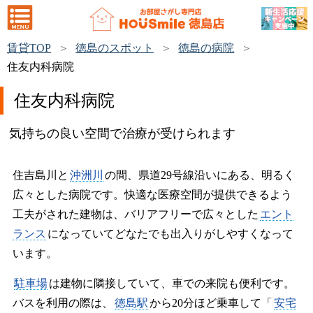
賃貸TOP
徳島のスポット
徳島の病院
住友内科病院
住友内科病院
気持ちの良い空間で治療が受けられます
住吉島川と
沖洲川
の間、県道29号線沿いにある、明るく
広々とした病院です。快適な医療空間が提供できるよう
工夫がされた建物は、バリアフリーで広々とした
エント
ランス
になっていてどなたでも出入りがしやすくなって
います。
駐車場
は建物に隣接していて、車での来院も便利です。
バスを利用の際は、
徳島駅
から20分ほど乗車して「
安宅