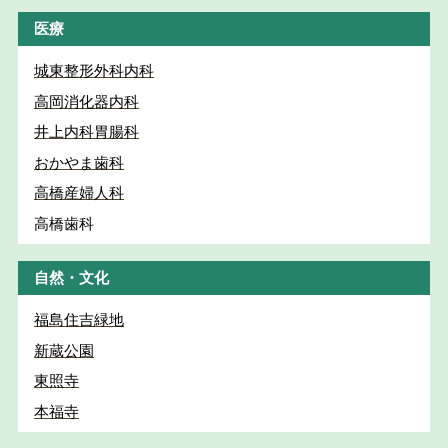
医療
城東整形外科内科
高岡消化器内科
井上内科胃腸科
おかやま歯科
高橋産婦人科
高橋歯科
自然・文化
福島住吉緑地
新蔵公園
東照寺
本福寺