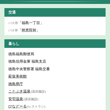
交通
「福島一丁目」
バス停
「慈恵院前」
バス停
暮らし
徳島福島郵便局
徳島信用金庫 福島支店
徳島中央警察署 福島交番
菘翁美術館
徳島県庁
ことぶき温泉
(温浴施設)
安宅温泉
(温浴施設)
ひなどーる
(レストラン)