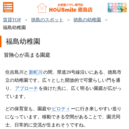
賃貸TOP
徳島のスポット
徳島の幼稚園
福島幼稚園
福島幼稚園
冒険心が高まる園庭
住吉島川と
新町川
の間、県道29号線沿いにある、徳島市
立の幼稚園です。広々とした開放的で可愛らしい門を通
り、
アプローチ
を抜けた先に、広く明るい園庭が広がっ
ています。
どの保育室も、園庭や
ピロティ
ーに行き来しやすい造り
になっています。移動できる空間があることで、園児同
士、日常的に交流が生まれそうですね。