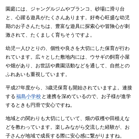
園庭には、ジャングルジムやブランコ、砂場に滑り台
と、心躍る遊具がたくさんあります。好奇心旺盛な幼児
期のお子さんたちは、豊富な遊具に探索心や冒険心が刺
激されて、たくましく育ちそうですよ。
幼児一人ひとりの、個性や良さを大切にした保育が行わ
れています。広々とした敷地内には、ウサギの飼育小屋
や畑があり、お世話や農園活動などを通して、自然との
ふれあいも重視しています。
平成27年度から、3歳児保育も開始されていますよ。連接
する
福島小学校
と連携を深めているので、お子様が進学
するときも円滑で安心ですね。
地域との関わりも大切にしていて、畑の収穫や田植えな
どを教わっています。楽しみながら交流した経験が、お
子さんが地域で成長する際に安心感に繋がりますね。