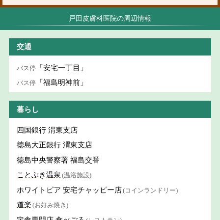
戸田皮膚科医院の周辺情報
交通
「安宅一丁目」
バス停
「福島明神前」
バス停
暮らし
四国銀行 渭東支店
徳島大正銀行 渭東支店
徳島中央警察署 福島交番
ことぶき温泉
(温浴施設)
ホワイトピア 安宅チャッピー店
(コインランドリー)
道楽
(お好み焼き)
定食専門店 食べごろ