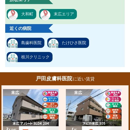
大和町
末広エリア
近くの病院
島歯科医院
たけひさ医院
枝川クリニック
戸田皮膚科医院
に近い賃貸