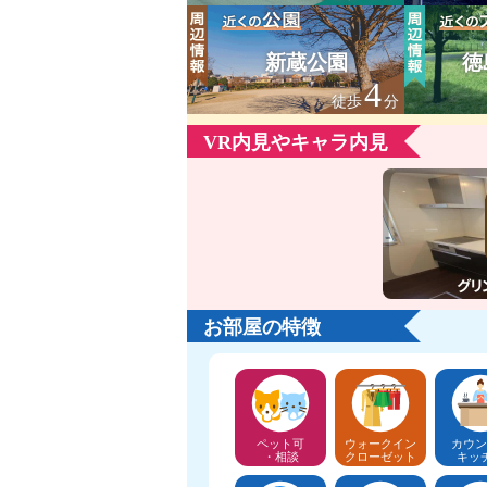
新蔵公園
徳
4
徒歩
分
VR内見やキャラ内見
お部屋の特徴
ペット可
ウォークイン
カウン
・相談
クローゼット
キッ