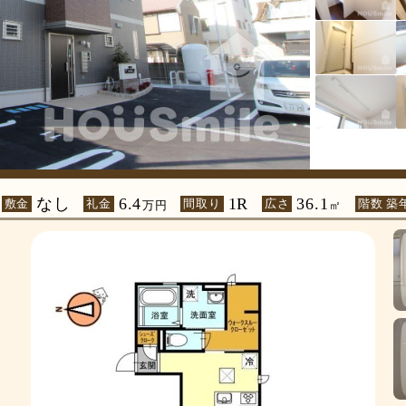
なし
6.4
1R
36.1
敷金
礼金
間取り
広さ
階数 築
万円
㎡