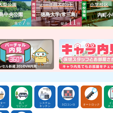
島中央公園
徳島大学(常三島)
内町小
7
11
車で
分
徒歩
分
ター
広々
システム
イ
３口コンロ
オートロック
チン
リビング
キッチン
ネ