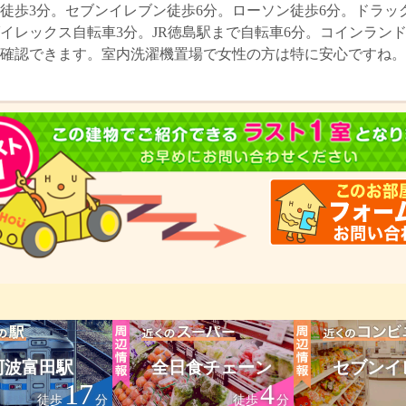
徒歩3分。セブンイレブン徒歩6分。ローソン徒歩6分。ドラッ
イレックス自転車3分。JR徳島駅まで自転車6分。コインラン
確認できます。室内洗濯機置場で女性の方は特に安心ですね。1
阿波富田駅
全日食チェーン
セブンイ
17
4
徒歩
分
徒歩
分