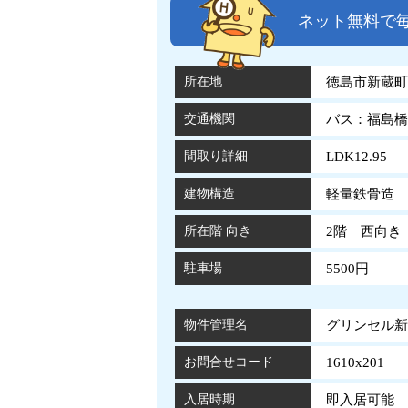
ネット無料で毎
所在地
徳島市新蔵町
交通機関
バス：福島橋
間取り詳細
LDK12.95
建物構造
軽量鉄骨造 
所在階 向き
2階 西向き
駐車場
5500円
物件管理名
グリンセル新蔵
お問合せコード
1610x201
入居時期
即入居可能