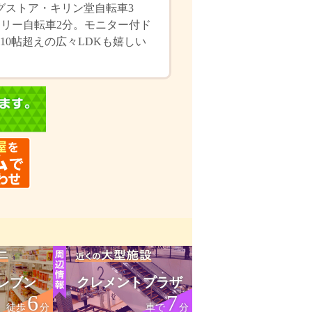
グストア・キリン堂自転車3
ドリー自転車2分。モニター付ド
0帖超えの広々LDKも嬉しい
レブン
クレメントプラザ
6
7
徒歩
分
車で
分