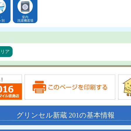
・
室内
レ別
洗濯機置場
エリア
グリンセル新蔵 201の基本情報