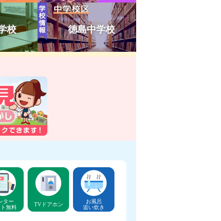
学校
徳島中学校
ンター
お風呂
TVドアホン
ット無料
追い炊き