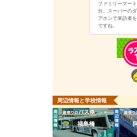
ファミリーマート
分。スーパーのダ
アホンで来訪者を
ですね。
周辺情報と学校情報
福島橋
1
徒歩
分