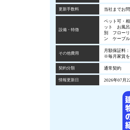
更新手数料
当社までお問
ペット可・相
ット お風呂
設備・特徴
別 フローリ
ン ケーブ
月額保証料：
その他費用
※毎月家賃を
契約分類
通常契約
情報更新日
2026年07月2