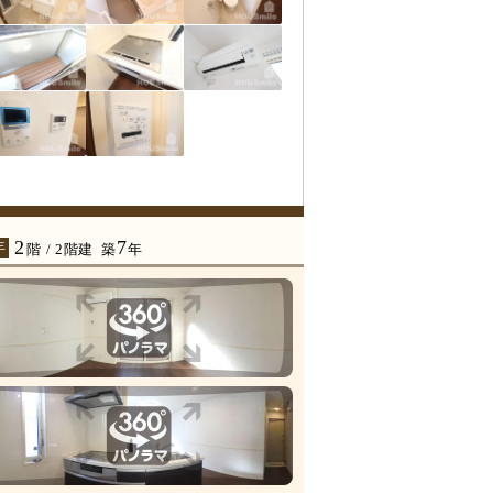
2
7
年
階 / 2階建
築
年