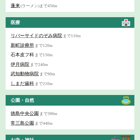
蓬来
(ラーメン)まで450m
医療
リバーサイドのぞみ病院
まで110m
新町診療所
まで120m
石本皮フ科
まで150m
伊月病院
まで240m
武知動物病院
まで90m
しまだ歯科
まで210m
公園・自然
徳島中央公園
まで390m
常三島公園
まで440m