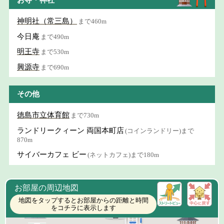
お寺・神社
神明社（常三島）
まで460m
今日庵
まで490m
明王寺
まで530m
興源寺
まで690m
その他
徳島市立体育館
まで730m
ランドリークィーン 両国本町店
(コインランドリー)まで
870m
サイバーカフェ ビー
(ネットカフェ)まで180m
お部屋の周辺地図
地図をタップするとお部屋からの距離と時間
をコチラに表示します