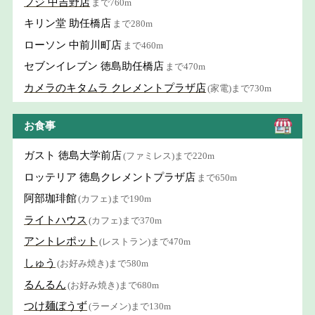
フジ 中吉野店
まで760m
キリン堂 助任橋店
まで280m
ローソン 中前川町店
まで460m
セブンイレブン 徳島助任橋店
まで470m
カメラのキタムラ クレメントプラザ店
(家電)まで730m
お食事
ガスト 徳島大学前店
(ファミレス)まで220m
ロッテリア 徳島クレメントプラザ店
まで650m
阿部珈琲館
(カフェ)まで190m
ライトハウス
(カフェ)まで370m
アントレポット
(レストラン)まで470m
しゅう
(お好み焼き)まで580m
るんるん
(お好み焼き)まで680m
つけ麺ぼうず
(ラーメン)まで130m