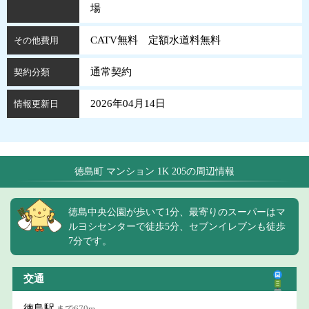
場
CATV無料 定額水道料無料
その他費用
通常契約
契約分類
2026年04月14日
情報更新日
徳島町 マンション 1K 205の周辺情報
徳島中央公園が歩いて1分、最寄りのスーパーはマ
ルヨシセンターで徒歩5分、セブンイレブンも徒歩
7分です。
交通
徳島駅
まで670m