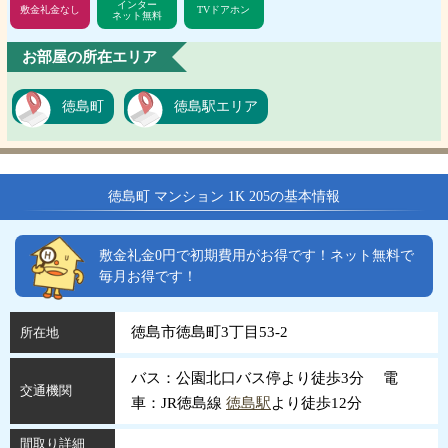
インター
敷金礼金なし
TVドアホン
ネット無料
お部屋の所在エリア
徳島町
徳島駅エリア
徳島町 マンション 1K 205の基本情報
敷金礼金0円で初期費用がお得です！ネット無料で
毎月お得です！
徳島市徳島町3丁目53-2
所在地
バス：公園北口バス停より徒歩3分 電
交通機関
車：JR徳島線
徳島駅
より徒歩12分
間取り詳細