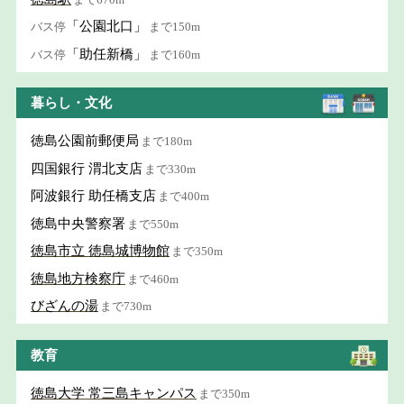
「公園北口」
バス停
まで150m
「助任新橋」
バス停
まで160m
暮らし・文化
徳島公園前郵便局
まで180m
四国銀行 渭北支店
まで330m
阿波銀行 助任橋支店
まで400m
徳島中央警察署
まで550m
徳島市立 徳島城博物館
まで350m
徳島地方検察庁
まで460m
びざんの湯
まで730m
教育
徳島大学 常三島キャンパス
まで350m