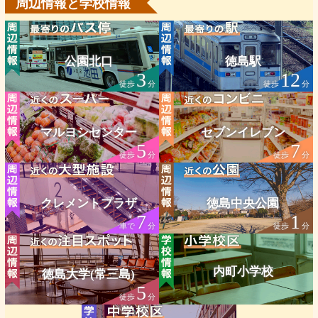
周辺情報と学校情報
公園北口
徳島駅
3
12
徒歩
分
徒歩
分
マルヨシセンター
セブンイレブン
5
7
徒歩
分
徒歩
分
クレメントプラザ
徳島中央公園
7
1
車で
分
徒歩
分
内町小学校
徳島大学(常三島)
5
徒歩
分