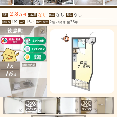
2.8
なし
なし
なし
万円
賃料
共益費
敷金
礼金
1K
16
2
36
間取り
広さ
階数 築年
㎡
階 / 6階建
築
年