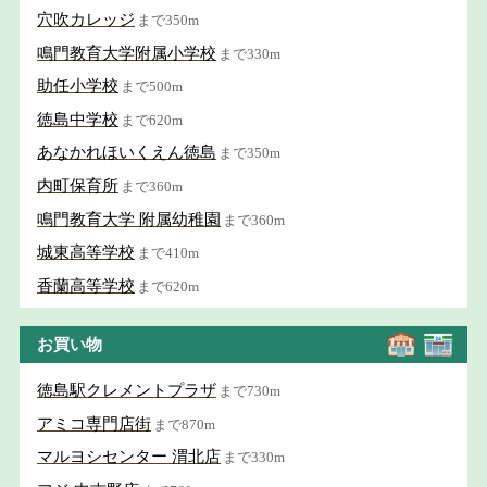
穴吹カレッジ
まで350m
鳴門教育大学附属小学校
まで330m
助任小学校
まで500m
徳島中学校
まで620m
あなかれほいくえん徳島
まで350m
内町保育所
まで360m
鳴門教育大学 附属幼稚園
まで360m
城東高等学校
まで410m
香蘭高等学校
まで620m
お買い物
徳島駅クレメントプラザ
まで730m
アミコ専門店街
まで870m
マルヨシセンター 渭北店
まで330m