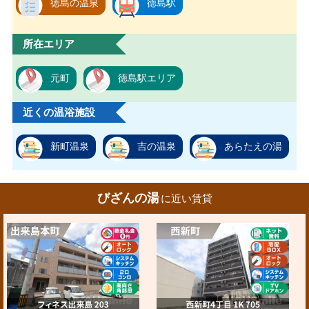
徳島の温泉
徳島駅
所在エリア
元町
徳島駅エリア
近くの温浴施設
新町温泉
吉の温泉
あらたえの湯
びざんの湯
に近い賃貸