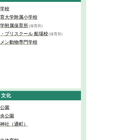
学校
育大学附属小学校
学附属保育所
(保育所)
・プリスクール 船場校
(保育所)
メン動物専門学校
・文化
公園
央公園
神社（通町）