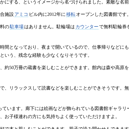
かにする、というイメージから名づけられました。素敵な名前
合施設
アミコ
ビル内に2012年に
移転
オープンした図書館です
料の
駐車場
はありません。駐輪場は
カウンター
で無料駐輪券
時間となっており、夜まで開いているので、仕事帰りなどにも
という、残念な経験も少なくなりそうです。
り、約50万冊の蔵書を楽しむことができます。館内は森や高原
で、リラックスして読書などを楽しむことができそうです。無
っています。廊下には絵画などが飾られている図書館ギャラリ
、お子様連れの方にも気持ちよく使っていただけますよ。
好で本と親しむことができます。親子で読み聞かせもできます