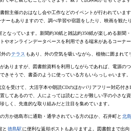
書館主催のおはなし会や工作などのイベントが行われています
ーナーもありますので、調べ学習や宿題をしたり、映画を観た
室となっています。新聞約30紙と雑誌約350紙が楽しめる新聞
トやオンラインデータベースを利用できる端末があるコーナー
屋外の
テラス
もあり、外の空気を吸いながら、植物に囲まれて
がありますが、図書館資料を利用しながらであれば、電源のつ
できそうで、書斎のように使っている方もいらっしゃいます。
成立を受けて、大活字本や朗読CDのほかバリアフリー対応付き
置してあるので、人によっては読むことが難しい字の小さな資
珍しく、先進的な取り組みだと注目を集めています。
の方か徳島市に通勤・通学されている方のほか、石井町と
北
館と
徳島駅
に便利な返却ポストもありますよ。図書館まで出向