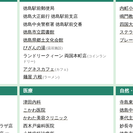
徳島駅前郵便局
内町小
徳島大正銀行 徳島駅前支店
鳴門教
徳島中央警察署 徳島駅前交番
四国大
徳島市立図書館
ステラ
徳島県郷土文化会館
ブレー
びざんの湯
(温浴施設)
ランドリークィーン 両国本町店
(コインラン
ドリー)
アグネスカフェ
(カフェ)
麺屋 六根
(ラーメン)
医療
自然
津田内科
寺島東
こかわ医院
徳島中
かわた美容クリニック
事代主
ラザ店
西木戸歯科医院
妙長寺