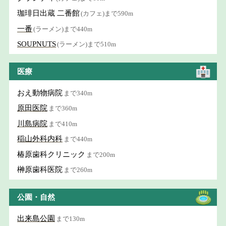
珈琲日出蔵 二番館
(カフェ)まで590m
一番
(ラーメン)まで440m
SOUPNUTS
(ラーメン)まで510m
医療
おえ動物病院
まで340m
原田医院
まで360m
川島病院
まで410m
稲山外科内科
まで440m
椿原歯科クリニック
まで200m
榊原歯科医院
まで260m
公園・自然
出来島公園
まで130m