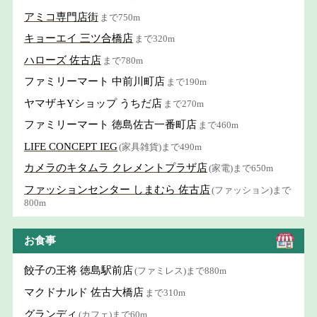
アミコ専門店街
まで750m
キョーエイ 三ツ合橋店
まで320m
ハローズ 佐古店
まで780m
ファミリーマート 中前川町店
まで190m
ヤマザキYショップ うちだ店
まで270m
ファミリーマート 徳島佐古一番町店
まで460m
LIFE CONCEPT IEG
(家具雑貨)まで490m
カメラのキタムラ クレメントプラザ店
(家電)まで650m
ファッションセンター しまむら 佐古店
(ファッション)まで
800m
お食事
餃子の王将 徳島駅前店
(ファミレス)まで880m
マクドナルド 佐古大橋店
まで310m
グランディ
(カフェ)まで60m