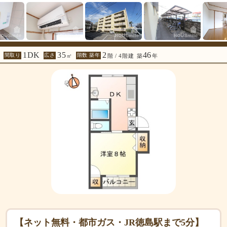
1DK
35
2
46
間取り
広さ
階数 築年
㎡
階 / 4階建
築
年
【ネット無料・都市ガス・JR徳島駅まで5分】