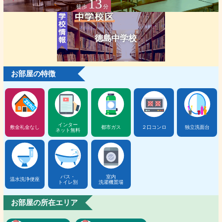
13
徒歩
分
徳島中学校
お部屋の特徴
インター
敷金礼金なし
都市ガス
２口コンロ
独立洗面台
ネット無料
バス・
室内
温水洗浄便座
トイレ別
洗濯機置場
お部屋の所在エリア