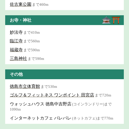
佐古東公園
まで460m
お寺・神社
妙法寺
まで410m
臨江寺
まで560m
福蔵寺
まで590m
三島神社
まで590m
その他
徳島市立体育館
まで530m
ゴルフ＆フィットネス ワンポイント 田宮店
まで720m
ウォッシュハウス 徳島中吉野店
(コインランドリー)まで
1090m
インターネットカフェ パレパレ
(ネットカフェ)まで770m