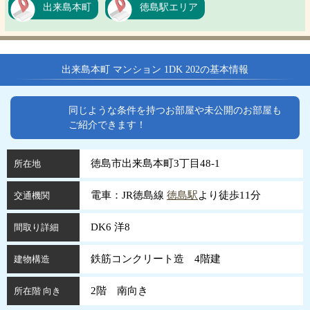
出来島本町
徳島駅エリア
出来島本町 マンション 1DK 202の基本情報
同じような条件を持つお部屋や未公開のお部屋も
ご紹介できます！
徳島市出来島本町3丁目48-1
所在地
電車：JR徳島線
徳島駅
より徒歩11分
交通機関
DK6 洋8
間取り詳細
鉄筋コンクリート造 4階建
建物構造
2階 南向き
所在階 向き