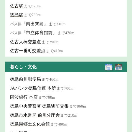
佐古駅
まで670m
徳島駅
まで730m
「南出来島」
バス停
まで310m
「市立体育館前」
バス停
まで470m
佐古大橋交差点
まで290m
佐古一番町交差点
まで410m
暮らし・文化
徳島前川郵便局
まで460m
JAバンク徳島信連 本所
まで700m
阿波銀行 本店
まで700m
徳島中央警察署 徳島駅前交番
まで860m
徳島市水道局 前川分庁舎
まで210m
徳島県郷土文化会館
まで490m