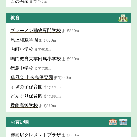
吉の温泉
まで470m
教育
ブレーメン動物専門学校
まで380m
尾上和裁学園
まで620m
内町小学校
まで610m
鳴門教育大学附属小学校
まで930m
徳島中学校
まで730m
矯風会 出来島保育園
まで240m
すぎの子保育園
まで370m
どんぐり保育園
まで380m
香蘭高等学校
まで860m
お買い物
徳島駅クレメントプラザ
まで650m