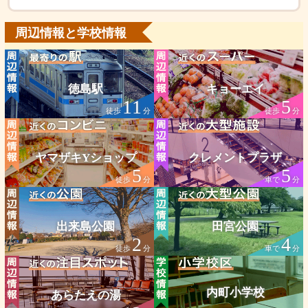
周辺情報と学校情報
徳島駅
キョーエイ
11
5
徒歩
分
徒歩
分
ヤマザキYショップ
クレメントプラザ
5
5
徒歩
分
車で
分
出来島公園
田宮公園
2
4
徒歩
分
車で
分
内町小学校
あらたえの湯