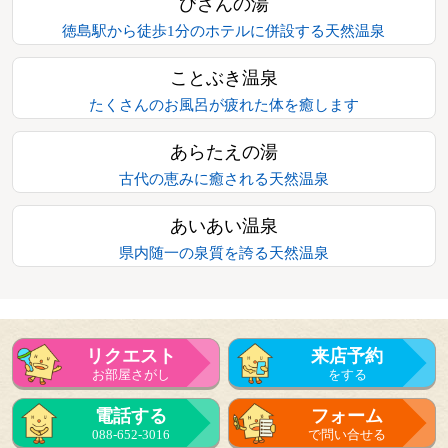
びざんの湯
徳島駅から徒歩1分のホテルに併設する天然温泉
ことぶき温泉
たくさんのお風呂が疲れた体を癒します
あらたえの湯
古代の恵みに癒される天然温泉
あいあい温泉
県内随一の泉質を誇る天然温泉
リクエスト
来店予約
お部屋さがし
をする
電話する
フォーム
088-652-3016
で問い合せる