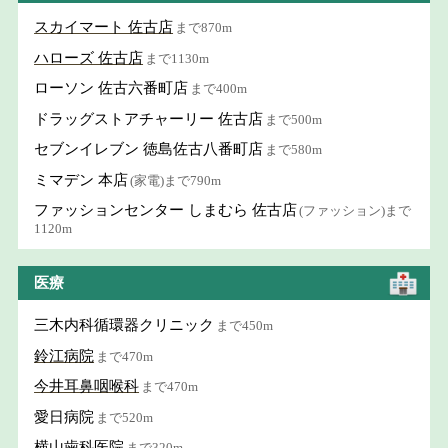
スカイマート 佐古店
まで870m
ハローズ 佐古店
まで1130m
ローソン 佐古六番町店
まで400m
ドラッグストアチャーリー 佐古店
まで500m
セブンイレブン 徳島佐古八番町店
まで580m
ミマデン 本店
(家電)まで790m
ファッションセンター しまむら 佐古店
(ファッション)まで
1120m
医療
三木内科循環器クリニック
まで450m
鈴江病院
まで470m
今井耳鼻咽喉科
まで470m
愛日病院
まで520m
横山歯科医院
まで320m