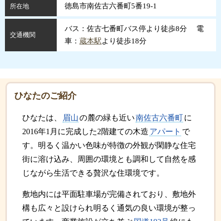
徳島市南佐古六番町5番19-1
所在地
バス：佐古七番町バス停より徒歩8分 電
交通機関
車：
蔵本駅
より徒歩18分
ひなたのご紹介
ひなたは、
眉山
の麓の緑も近い
南佐古六番町
に
2016年1月に完成した2階建ての木造
アパート
で
す。明るく温かい色味が特徴の外観が閑静な住宅
街に溶け込み、周囲の環境とも調和して自然を感
じながら生活できる贅沢な住環境です。
敷地内には平面駐車場が完備されており、敷地外
構も広々と設けられ明るく通気の良い環境が整っ