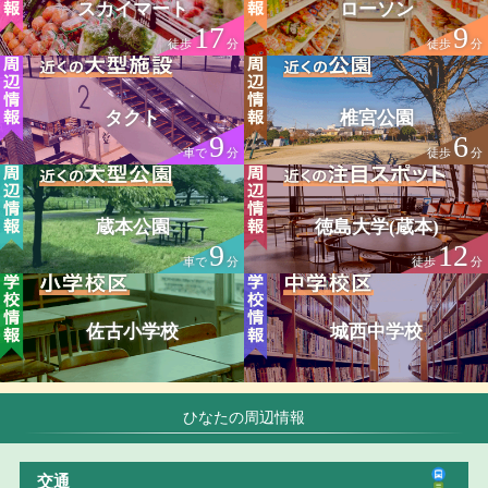
スカイマート
ローソン
17
9
徒歩
分
徒歩
分
タクト
椎宮公園
9
6
車で
分
徒歩
分
蔵本公園
徳島大学(蔵本)
9
12
車で
分
徒歩
分
佐古小学校
城西中学校
ひなたの周辺情報
交通