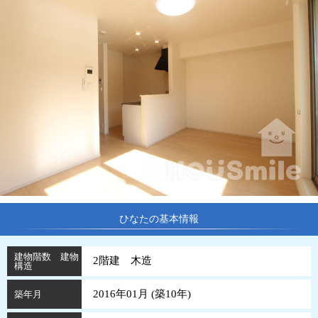
ひなたの基本情報
建物階数 建物
2階建 木造
構造
2016年01月 (
築
10
年
)
築年月