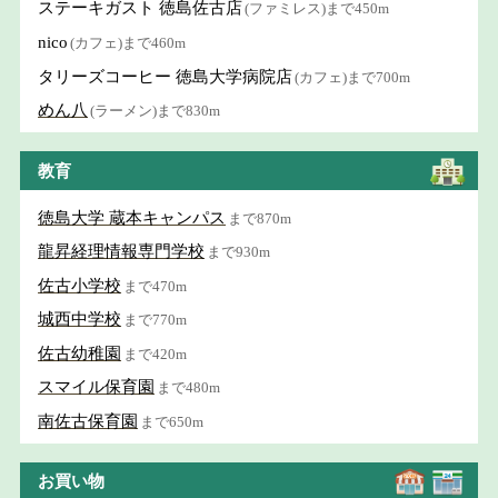
ステーキガスト 徳島佐古店
(ファミレス)まで450m
nico
(カフェ)まで460m
タリーズコーヒー 徳島大学病院店
(カフェ)まで700m
めん八
(ラーメン)まで830m
教育
徳島大学 蔵本キャンパス
まで870m
龍昇経理情報専門学校
まで930m
佐古小学校
まで470m
城西中学校
まで770m
佐古幼稚園
まで420m
スマイル保育園
まで480m
南佐古保育園
まで650m
お買い物