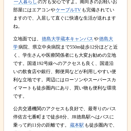
一人暮らし
の方も安心ですよ。南向きのお軽いお
部屋にはエアコンや
ケーブルTV
も完備されてい
ますので、入居して直ぐに快適な生活が送れます
ね。
立地面では、
徳島大学蔵本キャンパス
や
徳島大
学
病院、県立中央病院まで550m徒歩12分ほどと近
く、学生さんや医療関係者にも大変お勧めの立地
です。国道192号線へのアクセスも良く、国道沿
いの飲食店や銀行、郵便局などが利用しやすい便
利な立地です。周辺にはローソンやスーパースカ
イマートも徒歩圏内にあり、買い物も便利な環境
です。
公共交通機関のアクセスも良好で、最寄りのバス
停佐古七番町まで徒歩8分、JR徳島駅へはバスに
乗って約11分の距離です。
蔵本駅
も徒歩圏内で、