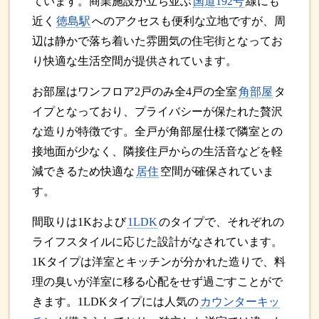
ています。商業施設が立ち並ぶ
国道192号
線にも
近く
徳島駅
へのアクセスも便利な立地ですが、周
辺は静かで落ち着いた雰囲気の住宅街となってお
り快適な生活空間が提供されています。
お部屋はワンフロア2戸のみ全4戸の全室
角部屋
タ
イプとなっており、プライバシーが保たれた贅沢
な造りが特徴です。全戸が角部屋仕様で隣室との
接地面が少なく、隣接住戸からの生活音などを軽
減できるため快適な
居住
空間が確保されていま
す。
間取りは1Kおよび
1LDK
のタイプで、それぞれの
ライフスタイルに応じた設計がなされています。
1Kタイプは洋室とキッチンが分かれた造りで、料
理の臭いが洋室に移る心配をせず過ごすことがで
きます。1LDKタイプには人気の
カウンターキッ