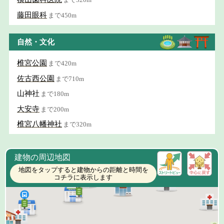
藤田眼科
まで450m
自然・文化
椎宮公園
まで420m
佐古西公園
まで710m
山神社
まで180m
大安寺
まで200m
椎宮八幡神社
まで320m
建物の周辺地図
地図をタップすると建物からの距離と時間を
コチラに表示します