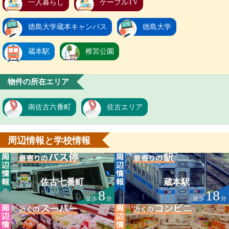
一人暮らし
ケーブルTV
徳島大学蔵本キャンパス
徳島大学
蔵本駅
椎宮公園
物件の所在エリア
南佐古六番町
佐古エリア
周辺情報と学校情報
佐古七番町
蔵本駅
8
18
徒歩
分
徒歩
分