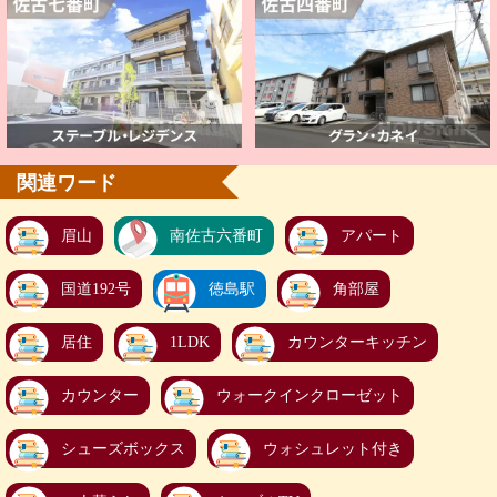
関連ワード
眉山
南佐古六番町
アパート
国道192号
徳島駅
角部屋
居住
1LDK
カウンターキッチン
カウンター
ウォークインクローゼット
シューズボックス
ウォシュレット付き