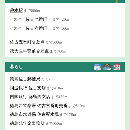
蔵本駅
まで880m
「佐古七番町」
バス停
まで420m
「佐古六番町」
バス停
まで460m
佐古五番町交差点
まで600m
徳大医学部前交差点
まで760m
暮らし
徳島佐古郵便局
まで760m
阿波銀行 佐古支店
まで410m
四国銀行 徳島西支店
まで470m
徳島西警察署 佐古六番町交番
まで510m
徳島市水道局 佐古配水場
まで170m
徳島北年金事務所
まで950m