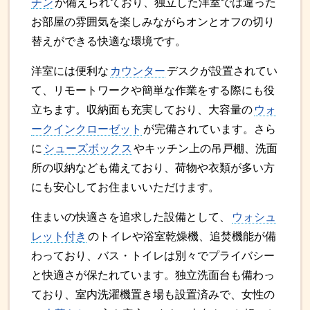
チン
が備えられており、独立した洋室では違った
お部屋の雰囲気を楽しみながらオンとオフの切り
替えができる快適な環境です。
洋室には便利な
カウンター
デスクが設置されてい
て、リモートワークや簡単な作業をする際にも役
立ちます。収納面も充実しており、大容量の
ウォ
ークインクローゼット
が完備されています。さら
に
シューズボックス
やキッチン上の吊戸棚、洗面
所の収納なども備えており、荷物や衣類が多い方
にも安心してお住まいいただけます。
住まいの快適さを追求した設備として、
ウォシュ
レット付き
のトイレや浴室乾燥機、追焚機能が備
わっており、バス・トイレは別々でプライバシー
と快適さが保たれています。独立洗面台も備わっ
ており、室内洗濯機置き場も設置済みで、女性の