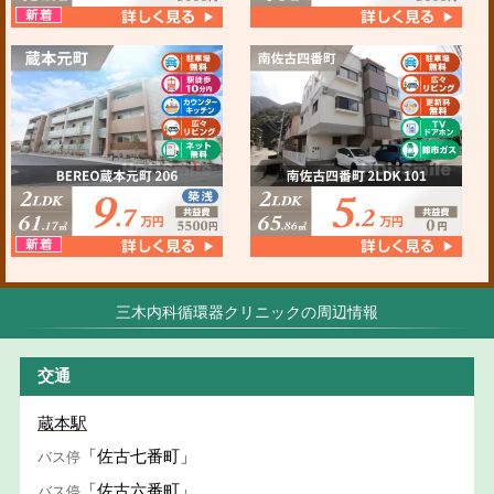
三木内科循環器クリニックの周辺情報
交通
蔵本駅
「佐古七番町」
バス停
「佐古六番町」
バス停