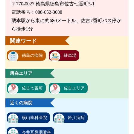
〒770-0027 徳島県徳島市佐古七番町5-1
電話番号：088-652-3088
蔵本駅から東に約680メートル、佐古7番町バス停か
ら徒歩1分
関連ワード
徳島の病院
駐車場
所在エリア
佐古七番町
佐古エリア
近くの病院
横山歯科医院
鈴江病院
今井耳鼻咽喉科