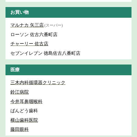
お買い物
マルナカ 矢三店
(スーパー)
ローソン 佐古六番町店
チャーリー 佐古店
セブンイレブン 徳島佐古八番町店
医療
三木内科循環器クリニック
鈴江病院
今井耳鼻咽喉科
ばんどう歯科
横山歯科医院
藤田眼科