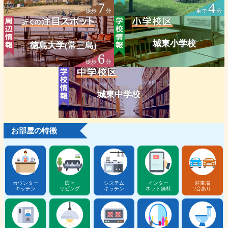
7
4
徒歩
分
車で
分
城東小学校
徳島大学(常三島)
6
徒歩
分
城東中学校
お部屋の特徴
カウンター
広々
システム
インター
駐車場
キッチン
リビング
キッチン
ネット無料
2台あり