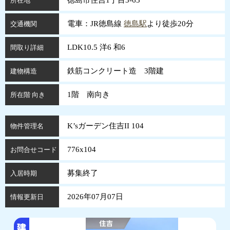
徳島市住吉1丁目3-63
所在地
電車：JR徳島線
徳島駅
より徒歩20分
交通機関
LDK10.5 洋6 和6
間取り詳細
鉄筋コンクリート造 3階建
建物構造
1階 南向き
所在階 向き
K’sガーデン住吉II 104
物件管理名
776x104
お問合せコード
募集終了
入居時期
2026年07月07日
情報更新日