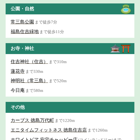
公園・自然
常三島公園
まで徒歩7分
福島住吉緑地
まで徒歩11分
お寺・神社
住吉神社（住吉）
まで310m
蓮花寺
まで330m
神明社（常三島）
まで520m
今日庵
まで580m
その他
カーブス 徳島万代町
まで1220m
エニタイムフィットネス 徳島住吉店
まで1260m
ホワイトピア 安宅チャッピー店
(コインランドリー)まで