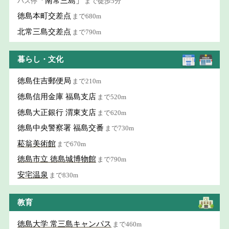
「南常三島」
バス停
まで徒歩5分
徳島本町交差点
まで680m
北常三島交差点
まで790m
暮らし・文化
徳島住吉郵便局
まで210m
徳島信用金庫 福島支店
まで520m
徳島大正銀行 渭東支店
まで620m
徳島中央警察署 福島交番
まで730m
菘翁美術館
まで670m
徳島市立 徳島城博物館
まで790m
安宅温泉
まで830m
教育
徳島大学 常三島キャンパス
まで460m