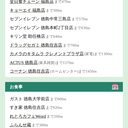
全日食チェーン 福島店
まで470m
キョーエイ 福島店
まで500m
セブンイレブン 徳島中常三島店
まで570m
セブンイレブン 徳島本町2丁目店
まで630m
キリン堂 助任橋店
まで640m
ドラッグセガミ 徳島住吉店
まで700m
カメラのキタムラ クレメントプラザ店
(家電)まで1300m
ACTUS 徳島店
(家具雑貨)まで1370m
コーナン 徳島住吉店
(ホームセンター)まで1450m
お食事
ガスト 徳島大学前店
まで600m
すき家 徳島住吉店
まで620m
れとろカフェWeird
まで200m
ふらんせ蔵
まで380m