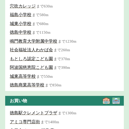
穴吹カレッジ
まで630m
福島小学校
まで580m
城東小学校
まで680m
徳島中学校
まで1150m
鳴門教育大学附属中学校
まで1230m
社会福祉法人わかば会
まで260m
もとしろ認定こども園
まで370m
阿波国慈恵院こども園
まで390m
城東高等学校
まで550m
徳島商業高等学校
まで850m
お買い物
徳島駅クレメントプラザ
まで1300m
アミコ専門店街
まで1400m