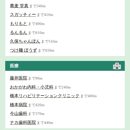
蕎麦 堂真
まで340m
スガッチィー
まで410m
もりもと
まで490m
るんるん
まで610m
久保ちゃんぽん
まで510m
つけ麺 ぼうず
まで650m
医療
藤井医院
まで90m
おかがわ内科・小児科
まで240m
橋本リハビリテーションクリニック
まで400m
橋本病院
まで420m
今山歯科
まで370m
ナカ歯科医院
まで440m