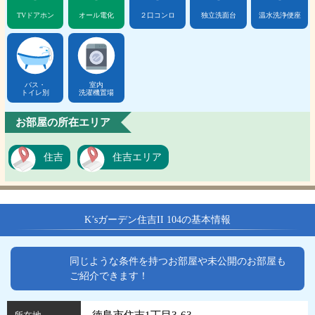
TVドアホン
オール電化
２口コンロ
独立洗面台
温水洗浄便座
バス・
室内
トイレ別
洗濯機置場
お部屋の所在エリア
住吉
住吉エリア
K’sガーデン住吉II 104の基本情報
同じような条件を持つお部屋や未公開のお部屋も
ご紹介できます！