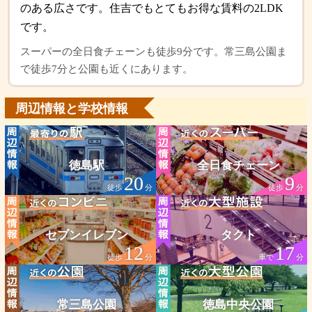
のある広さです。住吉でもとてもお得な賃料の2LDK
です。
スーパーの全日食チェーンも徒歩9分です。常三島公園ま
で徒歩7分と公園も近くにあります。
周辺情報と学校情報
徳島駅
全日食チェーン
20
9
徒歩
分
徒歩
分
セブンイレブン
タクト
12
17
徒歩
分
車で
分
常三島公園
徳島中央公園