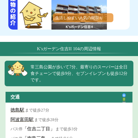
生活しやすい人気の間取り
K’sガーデン住吉II 104の周辺情報
常三島公園が歩いて7分、最寄りのスーパーは全日
食チェーンで徒歩9分、セブンイレブンも徒歩12分
です。
交通
徳島駅
まで徒歩27分
阿波富田駅
まで徒歩28分
「住吉二丁目」
バス停
まで徒歩3分