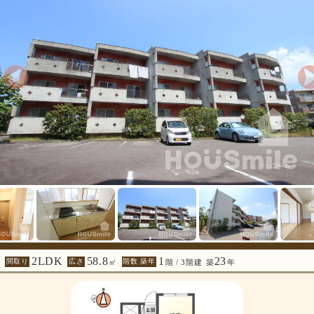
2LDK
58.8
1
23
間取り
広さ
階数 築年
㎡
階 / 3階建
築
年