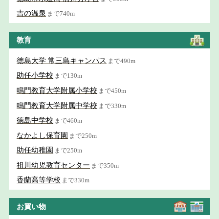
吉の温泉
まで740m
教育
徳島大学 常三島キャンパス
まで490m
助任小学校
まで130m
鳴門教育大学附属小学校
まで450m
鳴門教育大学附属中学校
まで330m
徳島中学校
まで460m
なかよし保育園
まで250m
助任幼稚園
まで250m
祖川幼児教育センター
まで350m
香蘭高等学校
まで330m
お買い物