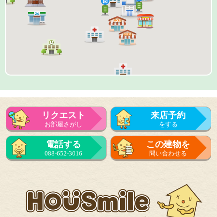
リクエスト
来店予約
お部屋さがし
をする
来店予約
電話する
この建物を
をする
088-652-3016
問い合わせる
フォーム
で問い合せる