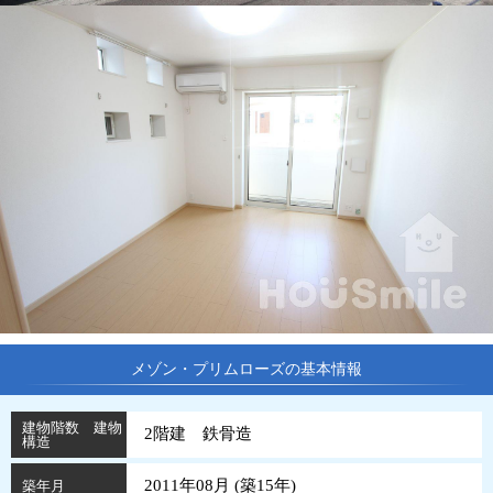
メゾン・プリムローズの基本情報
建物階数 建物
2階建 鉄骨造
構造
2011年08月 (
築
15
年
)
築年月