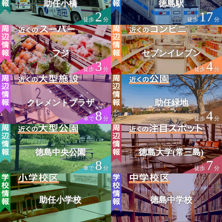
助任小橋
徳島駅
2
17
徒歩
分
徒歩
分
フジ
セブンイレブン
3
4
徒歩
分
徒歩
分
クレメントプラザ
助任緑地
8
4
車で
分
徒歩
分
徳島中央公園
徳島大学(常三島)
8
7
車で
分
徒歩
分
助任小学校
徳島中学校