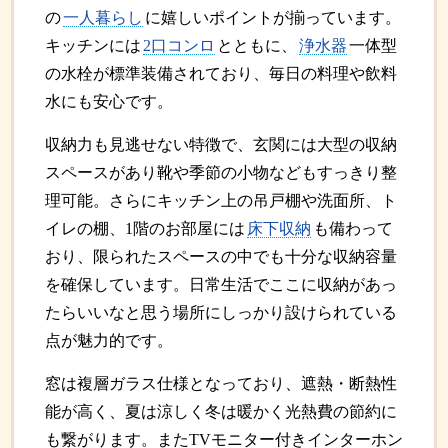
の
一人暮らし
に嬉しいポイントが揃っています。
キッチンには
2口コンロ
とともに、
浄水器
一体型
の水栓が標準装備されており、毎日の料理や飲料
水にも安心です。
収納力も見逃せない特徴で、玄関には大型の収納
スペースがあり靴や季節の小物などもすっきり整
理可能。さらにキッチン上の吊戸棚や洗面所、ト
イレの棚、1階のお部屋には
床下収納
も備わって
おり、限られたスペースの中でも十分な収納容量
を確保しています。日常生活でここに収納があっ
たらいいなと思う場所にしっかり設けられている
点が魅力的です。
窓は複層ガラス仕様となっており、遮熱・断熱性
能が高く、夏は涼しく冬は暖かく光熱費の節約に
も繋がります。またTVモニター付きインターホン