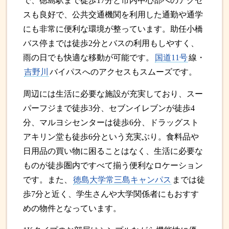
で、徳島駅まで徒歩17分と市内中心部へのアクセ
スも良好で、公共交通機関を利用した通勤や通学
にも非常に便利な環境が整っています。助任小橋
バス停までは徒歩2分とバスの利用もしやすく、
雨の日でも快適な移動が可能です。
国道11号
線・
吉野川
バイパスへのアクセスもスムーズです。
周辺には生活に必要な施設が充実しており、スー
パーフジまで徒歩3分、セブンイレブンが徒歩4
分、マルヨシセンターは徒歩6分、ドラッグスト
アキリン堂も徒歩6分という充実ぶり。食料品や
日用品の買い物に困ることはなく、生活に必要な
ものが徒歩圏内ですべて揃う便利なロケーション
です。また、
徳島大学常三島キャンパス
までは徒
歩7分と近く、学生さんや大学関係者にもおすす
めの物件となっています。