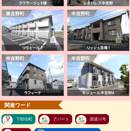
関連ワード
下助任町
アパート
国道11号