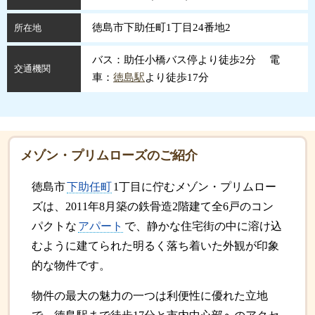
徳島市下助任町1丁目24番地2
所在地
バス：助任小橋バス停より徒歩2分 電
交通機関
車：
徳島駅
より徒歩17分
メゾン・プリムローズのご紹介
徳島市
下助任町
1丁目に佇むメゾン・プリムロー
ズは、2011年8月築の鉄骨造2階建て全6戸のコン
パクトな
アパート
で、静かな住宅街の中に溶け込
むように建てられた明るく落ち着いた外観が印象
的な物件です。
物件の最大の魅力の一つは利便性に優れた立地