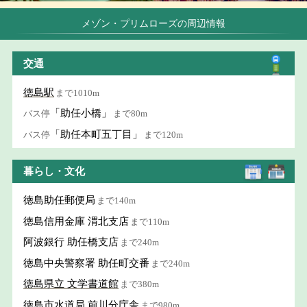
メゾン・プリムローズの周辺情報
交通
徳島駅
まで1010m
「助任小橋」
バス停
まで80m
「助任本町五丁目」
バス停
まで120m
暮らし・文化
徳島助任郵便局
まで140m
徳島信用金庫 渭北支店
まで110m
阿波銀行 助任橋支店
まで240m
徳島中央警察署 助任町交番
まで240m
徳島県立 文学書道館
まで380m
徳島市水道局 前川分庁舎
まで980m