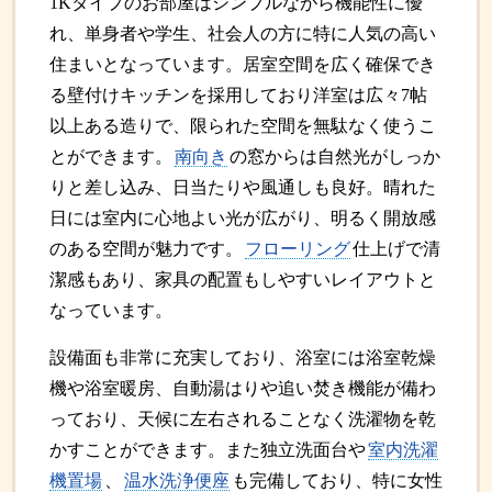
1Kタイプのお部屋はシンプルながら機能性に優
れ、単身者や学生、社会人の方に特に人気の高い
住まいとなっています。居室空間を広く確保でき
る壁付けキッチンを採用しており洋室は広々7帖
以上ある造りで、限られた空間を無駄なく使うこ
とができます。
南向き
の窓からは自然光がしっか
りと差し込み、日当たりや風通しも良好。晴れた
日には室内に心地よい光が広がり、明るく開放感
のある空間が魅力です。
フローリング
仕上げで清
潔感もあり、家具の配置もしやすいレイアウトと
なっています。
設備面も非常に充実しており、浴室には浴室乾燥
機や浴室暖房、自動湯はりや追い焚き機能が備わ
っており、天候に左右されることなく洗濯物を乾
かすことができます。また独立洗面台や
室内洗濯
機置場
、
温水洗浄便座
も完備しており、特に女性