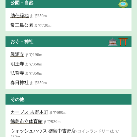
公園・自然
助任緑地
まで250m
常三島公園
まで730m
お寺・神社
興源寺
まで190m
明王寺
まで350m
弘誓寺
まで350m
春日神社
まで350m
その他
カーブス 吉野本町
まで690m
徳島市立体育館
まで920m
ウォッシュハウス 徳島中吉野店
(コインランドリー)まで
430m