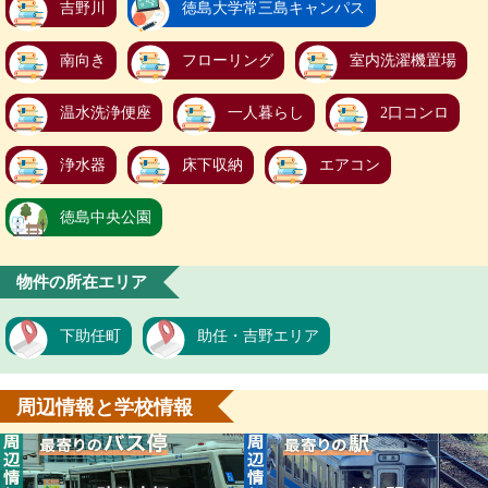
吉野川
徳島大学常三島キャンパス
南向き
フローリング
室内洗濯機置場
温水洗浄便座
一人暮らし
2口コンロ
浄水器
床下収納
エアコン
徳島中央公園
物件の所在エリア
下助任町
助任・吉野エリア
周辺情報と学校情報