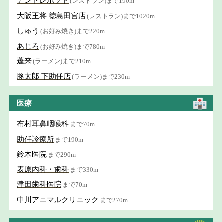
アントレポット
(レストラン)まで190m
大阪王将 徳島田宮店
(レストラン)まで1020m
しゅう
(お好み焼き)まで220m
あじろ
(お好み焼き)まで780m
蓬来
(ラーメン)まで210m
豚太郎 下助任店
(ラーメン)まで230m
医療
布村耳鼻咽喉科
まで70m
助任診療所
まで190m
鈴木医院
まで290m
表原内科・歯科
まで330m
津田歯科医院
まで70m
中川アニマルクリニック
まで270m