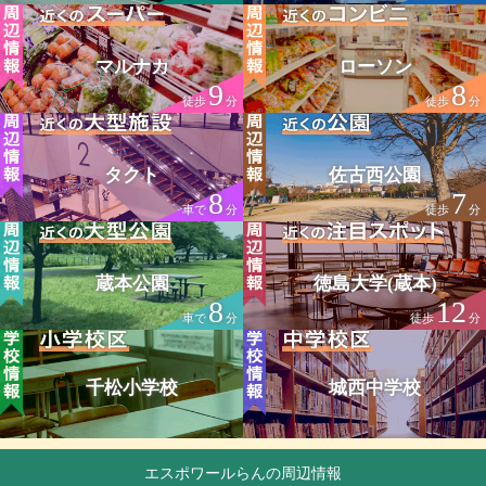
マルナカ
ローソン
9
8
徒歩
分
徒歩
分
タクト
佐古西公園
8
7
車で
分
徒歩
分
蔵本公園
徳島大学(蔵本)
8
12
車で
分
徒歩
分
千松小学校
城西中学校
エスポワールらんの周辺情報