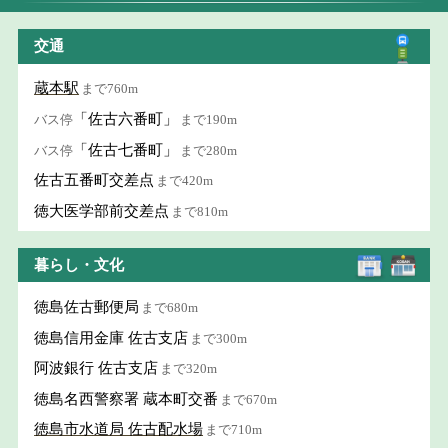
交通
蔵本駅
まで760m
「佐古六番町」
バス停
まで190m
「佐古七番町」
バス停
まで280m
佐古五番町交差点
まで420m
徳大医学部前交差点
まで810m
暮らし・文化
徳島佐古郵便局
まで680m
徳島信用金庫 佐古支店
まで300m
阿波銀行 佐古支店
まで320m
徳島名西警察署 蔵本町交番
まで670m
徳島市水道局 佐古配水場
まで710m