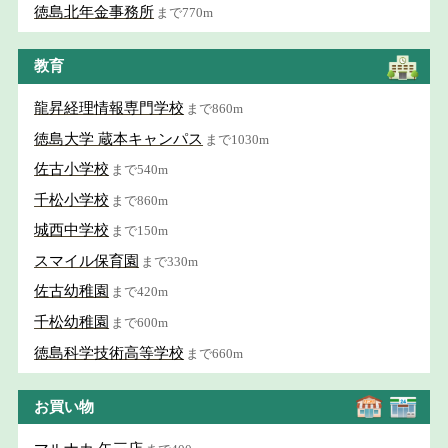
徳島北年金事務所
まで770m
教育
龍昇経理情報専門学校
まで860m
徳島大学 蔵本キャンパス
まで1030m
佐古小学校
まで540m
千松小学校
まで860m
城西中学校
まで150m
スマイル保育園
まで330m
佐古幼稚園
まで420m
千松幼稚園
まで600m
徳島科学技術高等学校
まで660m
お買い物