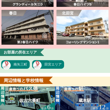
お部屋の所在エリア
南矢三町
田宮エリア
周辺情報と学校情報
佐古六番町
蔵本駅
6
12
徒歩
分
徒歩
分