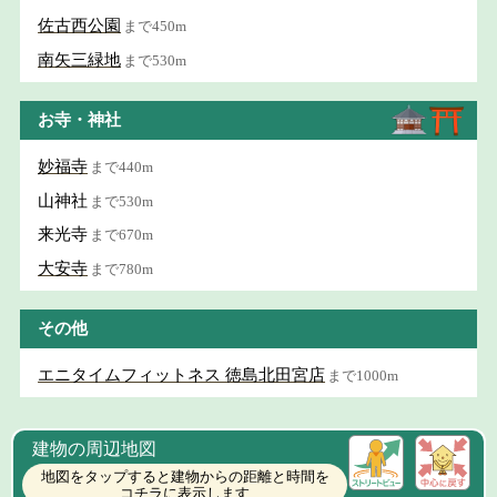
佐古西公園
まで450m
南矢三緑地
まで530m
お寺・神社
妙福寺
まで440m
山神社
まで530m
来光寺
まで670m
大安寺
まで780m
その他
エニタイムフィットネス 徳島北田宮店
まで1000m
建物の周辺地図
地図をタップすると建物からの距離と時間を
コチラに表示します