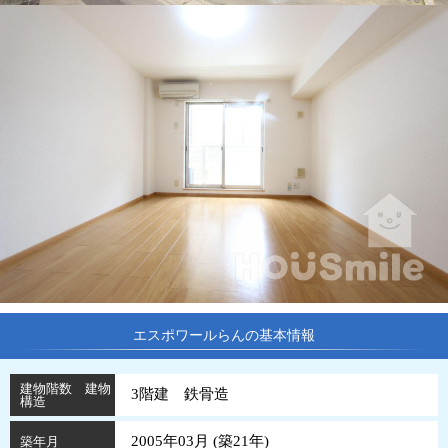
エスポワールらんの基本情報
建物階数 建物
3階建 鉄骨造
構造
2005年03月 (
築
21
年
)
築年月