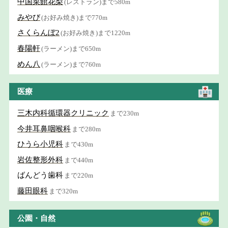
中国菜館花梨
(レストラン)まで580m
みやび
(お好み焼き)まで770m
さくらんぼ2
(お好み焼き)まで1220m
春陽軒
(ラーメン)まで650m
めん八
(ラーメン)まで760m
医療
三木内科循環器クリニック
まで230m
今井耳鼻咽喉科
まで280m
ひうら小児科
まで430m
岩佐整形外科
まで440m
ばんどう歯科
まで220m
藤田眼科
まで320m
公園・自然