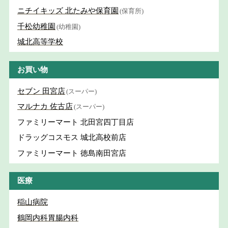
ニチイキッズ 北たみや保育園
(保育所)
千松幼稚園
(幼稚園)
城北高等学校
お買い物
セブン 田宮店
(スーパー)
マルナカ 佐古店
(スーパー)
ファミリーマート 北田宮四丁目店
ドラッグコスモス 城北高校前店
ファミリーマート 徳島南田宮店
医療
稲山病院
鶴岡内科胃腸内科