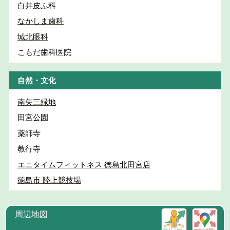
白井皮ふ科
なかしま歯科
城北眼科
こもだ歯科医院
自然・文化
南矢三緑地
田宮公園
薬師寺
教行寺
エニタイムフィットネス 徳島北田宮店
徳島市 陸上競技場
周辺地図