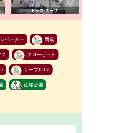
エレベーター
耐震
クス
クローゼット
ン
ケーブルTV
園
山城公園