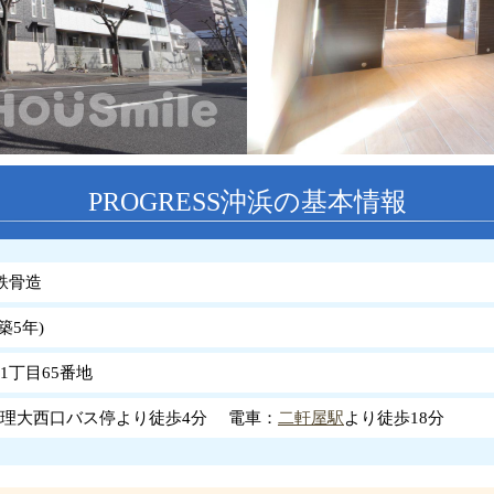
PROGRESS沖浜の基本情報
鉄骨造
築
5
年
)
1丁目65番地
理大西口バス停より徒歩4分 電車：
二軒屋駅
より徒歩18分