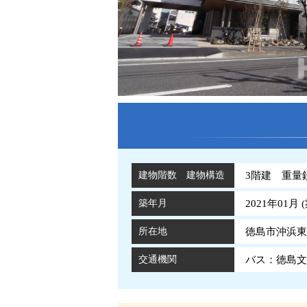
建物階数 建物構造
3階建 重量
築年月
2021年01月 (
所在地
徳島市沖浜東
交通機関
バス：徳島文