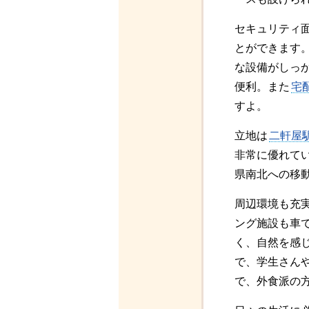
セキュリティ
とができます
な設備がしっ
便利。また
宅
すよ。
立地は
二軒屋
非常に優れて
県南北への移
周辺環境も充
ング施設も車
く、自然を感
で、学生さん
で、外食派の