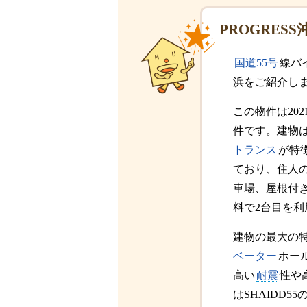
PROGRES
国道55号
線バ
浜をご紹介し
この物件は20
件です。建物
トランス
が特
ており、住人
車場、屋根付
料で2台目を
建物の最大の
ベーター
ホー
高い
耐震
性や
はSHAIDD