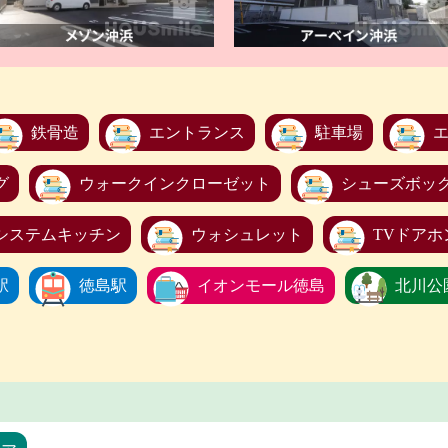
鉄骨造
エントランス
駐車場
グ
ウォークインクローゼット
シューズボッ
システムキッチン
ウォシュレット
TVドアホ
駅
徳島駅
イオンモール徳島
北川公