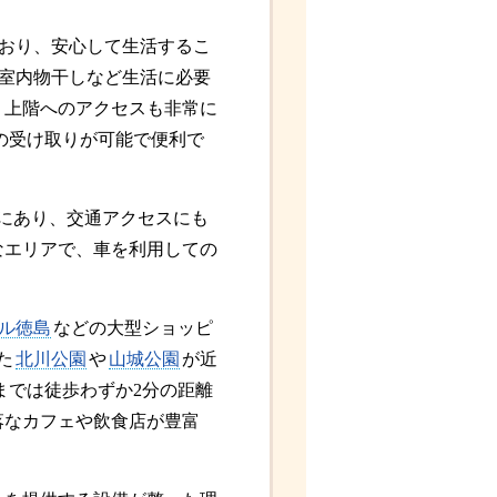
おり、安心して生活するこ
室内物干しなど生活に必要
、上階へのアクセスも非常に
の受け取りが可能で便利で
離にあり、交通アクセスにも
なエリアで、車を利用しての
ル徳島
などの大型ショッピ
た
北川公園
や
山城公園
が近
までは徒歩わずか2分の距離
落なカフェや飲食店が豊富