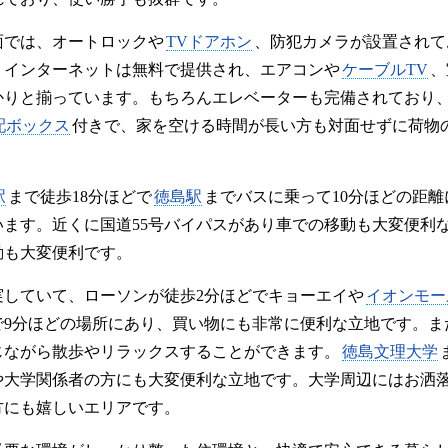
面では、オートロックや
TVドアホン
、防犯カメラが設置されて
。インターネットは無料で提供され、エアコンや
ケーブルTV
、
かりと揃っています。もちろんエレベーターも完備されており
配ボックス
付きで、家を空ける時間が長い方も対面せずに荷物
駅
まで徒歩18分ほどで
徳島駅
までバスに乗って10分ほどの距
います。近くに国道55号バイパスがあり車での移動も大変便利
動も大変便利です。
実していて、ローソンが徒歩2分ほどでキョーエイや
イオンモー
で9分ほどの場所にあり、買い物にも非常に便利な立地です。ま
じながら散歩やリラックスすることができます。
徳島文理大学
や大学関係者の方にも大変便利な立地です。大学周辺にはお洒
方にも嬉しいエリアです。