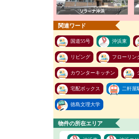
関連ワード
国道55号
沖浜東
リビング
フローリン
カウンターキッチン
宅配ボックス
二軒屋
徳島文理大学
物件の所在エリア