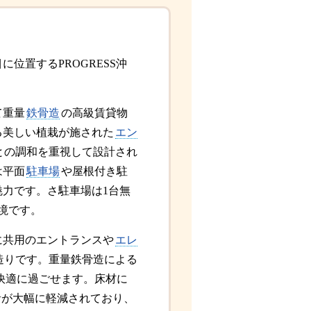
目に位置するPROGRESS沖
て重量
鉄骨造
の高級賃貸物
る美しい植栽が施された
エン
との調和を重視して設計され
は平面
駐車場
や屋根付き駐
力です。さ駐車場は1台無
境です。
に共用のエントランスや
エレ
造りです。重量鉄骨造による
快適に過ごせます。床材に
音が大幅に軽減されており、