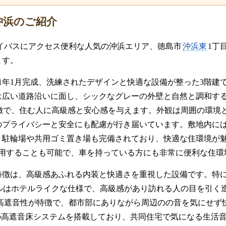
S沖浜のご紹介
イパスにアクセス便利な人気の沖浜エリア、徳島市
沖浜東
1丁
ます。
21年1月完成、洗練されたデザインと快適な設備が整った3階建
は広い道路沿いに面し、シックなグレーの外壁と自然と調和す
徴で、住む人に高級感と安心感を与えます。外観は周囲の環境
のプライバシーと安全にも配慮が行き届いています。敷地内に
き駐輪場や共用ゴミ置き場も完備されており、快適な住環境が魅
利用することも可能で、車を持っている方にも非常に便利な住環
特徴は、高級感あふれる内装と快適さを重視した設備です。特
ルはホテルライクな仕様で、高級感があり訪れる人の目を引く
高遮音性が特徴で、都市部にありながら周辺のの音を気にせず
55の高遮音床システムを搭載しており、共同住宅で気になる生活