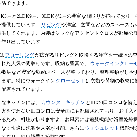
生活できます。
DK3戸と2LDK9戸、3LDKが2戸の豊富な間取りが揃ってお
を提供しています。
リビング
や洋室、玄関などどのスペースも
提供してくれます。内装はシックなアクセントクロスが部屋の
を作り出しています。
屋は
フローリング
が広がるリビングと隣接する洋室を一続きの
された人気の間取りです。収納も豊富で、
ウォークインクロー
の収納など豊富な収納スペースが整っており、整理整頓がしや
きます。特にウォークイン
クローゼット
は衣類や荷物の収納に
う配慮されています。
ュなキッチンには、
カウンターキッチン
とIHの3口コンロを備
。火を使わないIHコンロは安全面にも配慮されており、お手入
いるため、料理が捗りますよ。お風呂には追焚機能や浴室乾燥
となく快適に洗濯や入浴が可能。さらに
ウォシュレット
機能付
れており、使い勝手も抜群です。