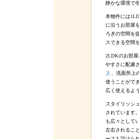
静かな環境で
本物件には1L
に沿うお部屋
ろぎの空間を
スできる空間
2LDKのお部
やすさに配慮
ス
、洗面所上
使うことがで
広く使えるよ
スタイリッシ
されています
も広々として
左右されるこ
ースも設けら