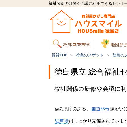
福祉関係の研修や会議に利用できるセンタ
賃貸TOP
徳島のスポット
徳島の
徳島県立 総合福祉
福祉関係の研修や会議に
徳島県庁のある、
国道55号
線沿い
駐車場
はしっかり完備されていま