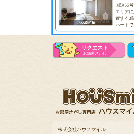
国道55
エリアに
置する3
パートで
リクエスト
お部屋さがし
株式会社ハウスマイル