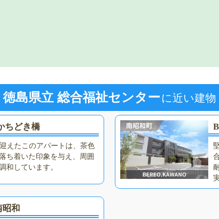
徳島県立 総合福祉センター
に近い建物
かちどき橋
を迎えたこのアパートは、茶色
落ち着いた印象を与え、周囲
調和しています。
南昭和