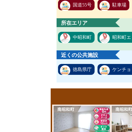
国道55号
駐車場
所在エリア
中昭和町
昭和町エ
近くの公共施設
徳島県庁
ケンチョ