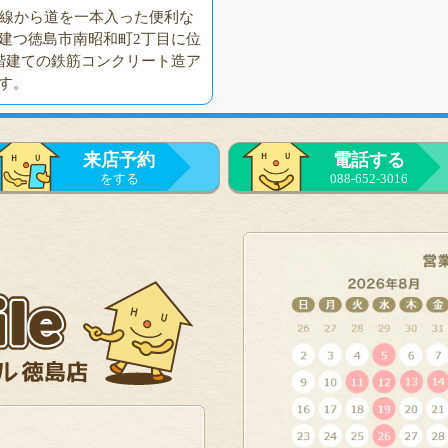
号線から道を一本入った便利な
建つ徳島市南昭和町2丁目に位
階建ての鉄筋コンクリート造ア
す。
来店予約
電話する
をする
088-652-3016