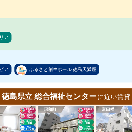
リア
ピア
ふるさと創生ホール 徳島天満座
徳島県立 総合福祉センター
に近い賃貸