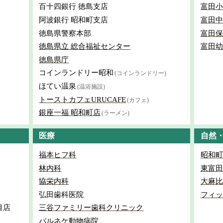
百十四銀行 徳島支店
富田小
阿波銀行 昭和町支店
富田中
徳島県警察本部
富田保
徳島県立 総合福祉センター
富田幼
徳島県庁
コインランドリー昭和
(コインランドリー)
ほてい温泉
(温浴施設)
トーストカフェURUCAFE
(カフェ)
銀座一福 昭和町店
(ラーメン)
医療
自然
福本ヒフ科
昭和町
林内科
東富田
協栄内科
大麻比
弘田歯科医院
フィッ
目店
三谷ファミリー歯科クリニック
バルネケ動物病院