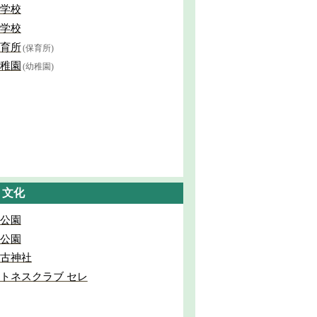
学校
学校
育所
(保育所)
稚園
(幼稚園)
・文化
公園
公園
古神社
トネスクラブ セレ