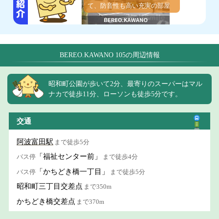
て、防音性も高い充実の部屋
BEREO.KAWANO 105の周辺情報
昭和町公園が歩いて2分、最寄りのスーパーはマル
ナカで徒歩11分、ローソンも徒歩5分です。
交通
阿波富田駅
まで徒歩5分
「福祉センター前」
バス停
まで徒歩4分
「かちどき橋一丁目」
バス停
まで徒歩5分
昭和町三丁目交差点
まで350m
かちどき橋交差点
まで370m