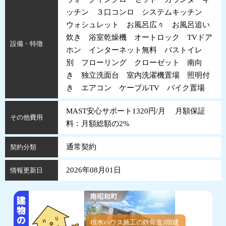
ッチン ３口コンロ システムキッチン
ウォシュレット お風呂広々 お風呂追い
炊き 浴室乾燥機 オートロック TVドア
設備・特徴
ホン インターネット無料 バストイレ
別 フローリング クローゼット 南向
き 独立洗面台 室内洗濯機置場 照明付
き エアコン ケーブルTV バイク置場
MAST安心サポート1320円/月 月額保証
その他費用
料：月額総額の2%
通常契約
契約分類
2026年08月01日
情報更新日
積水ハウス施工の鉄骨造3階建