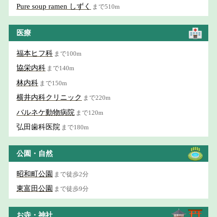
Pure soup ramen しずく
まで510m
医療
福本ヒフ科
まで100m
協栄内科
まで140m
林内科
まで150m
横井内科クリニック
まで220m
バルネケ動物病院
まで120m
弘田歯科医院
まで180m
公園・自然
昭和町公園
まで徒歩2分
東富田公園
まで徒歩9分
お寺・神社