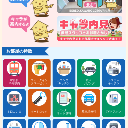
お部屋の特徴
駅徒歩
ウォークイン
カウンター
広々
システム
10分以内
クローゼット
キッチン
リビング
キッチン
インター
３口コンロ
オートロック
駐車場無料
TVドアホン
ネット無料