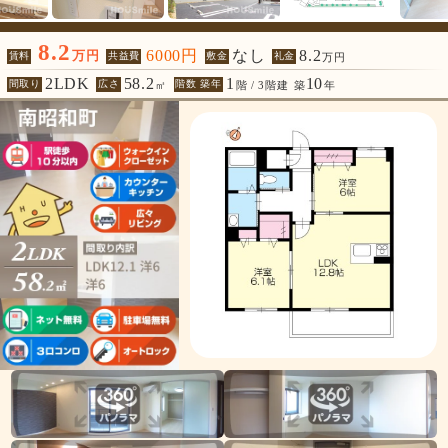
8.2
6000円
なし
8.2
万円
賃料
共益費
敷金
礼金
万円
2LDK
58.2
1
10
間取り
広さ
階数 築年
㎡
階 / 3階建
築
年