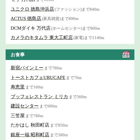
ユニクロ 徳島沖浜店
(ファッション)まで840m
ACTUS 徳島店
(家具雑貨)まで890m
DCMダイキ 万代店
(ホームセンター)まで900m
カメラのキタムラ 東大工町店
(家電)まで1140m
お食事
新宿バインミー
まで780m
トーストカフェURUCAFE
まで70m
寿恵里
まで160m
ブッフェレストラン ミリカ
まで560m
建設センター
まで690m
三笠屋
まで780m
たかはし 秋田町店
まで850m
銀座一福 昭和町店
まで380m