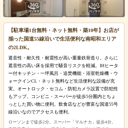
【駐車場1台無料・ネット無料・築10年】お店が
揃った国道55線沿いで生活便利な南昭和エリア
の2LDK。
遮音性・耐久性・耐震性が高い重量鉄骨造り。さらに
遮音性の高い床を採用で騒音リスクを軽減。IHヒータ
ー付キッチン・一坪風呂・追焚機能・浴室乾燥機・ウ
ォークインCL・ネット無料など生活便利な設備が充
実。オートロック・セコム・防犯カメラ設置で防犯性
もアップ。コンビニ・スーパーが徒歩5分圏内とちょ
っとした買い物に便利。飲食店などが豊富な国道55号
線沿いなのでアクセスも便利。
ローソンまで徒歩2分。スーパー「マルナカ」徒歩4分。