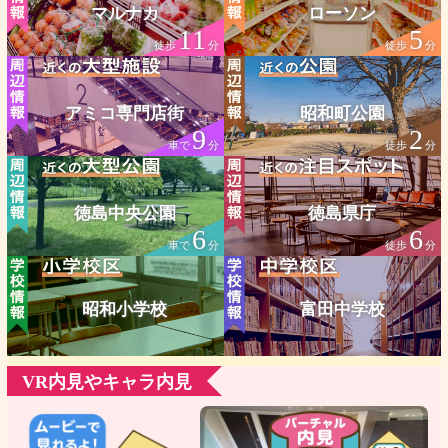
マルナカ
ローソン
11
5
徒歩
分
徒歩
分
アミコ専門店街
昭和町公園
9
2
車で
分
徒歩
分
徳島中央公園
徳島県庁
6
6
車で
分
徒歩
分
昭和小学校
富田中学校
VR内見やキャラ内見