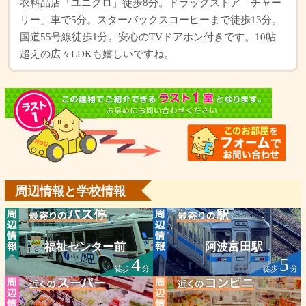
衣料品店「ユニクロ」徒歩8分。ドラッグストア「チャー
リー」車で5分。スターバックスコーヒーまで徒歩13分。
国道55号線徒歩1分。安心のTVドアホン付きです。10帖
超えの広々LDKも嬉しいですね。
周辺情報と学校情報
福祉センター前
阿波富田駅
4
5
徒歩
分
徒歩
分