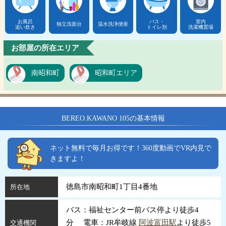
お風呂
バス・
室内
独立洗面台
温水洗浄便座
追い炊き
トイレ別
洗濯機置場
お部屋の所在エリア
南昭和町
昭和町エリア
BEREO.KAWANO 105の基本情報
ネット無料で毎月お得です！360度動画でVR内見で
きますよ！
徳島市南昭和町1丁目4番地
所在地
バス：福祉センター前バス停より徒歩4
分 電車：JR牟岐線
阿波富田駅
より徒歩5
交通機関