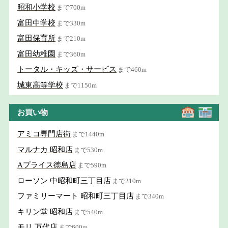
昭和小学校
まで700m
富田中学校
まで330m
富田保育所
まで210m
富田幼稚園
まで360m
トータル・キッズ・サービス
まで460m
城東高等学校
まで1150m
お買い物
アミコ専門店街
まで1440m
マルナカ 昭和店
まで530m
Aプライス徳島店
まで590m
ローソン 中昭和町三丁目店
まで210m
ファミリーマート 昭和町三丁目店
まで340m
キリン堂 昭和店
まで540m
モリ 万代店
まで600m